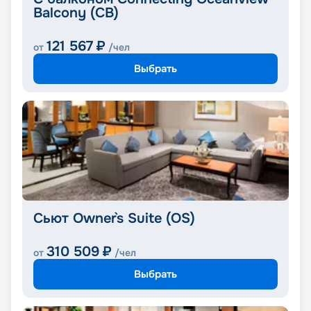
Balcony (CB)
121 567
₽
от
/чел
Выбрать
Сьют Owner`s Suite (OS)
310 509
₽
от
/чел
Выбрать