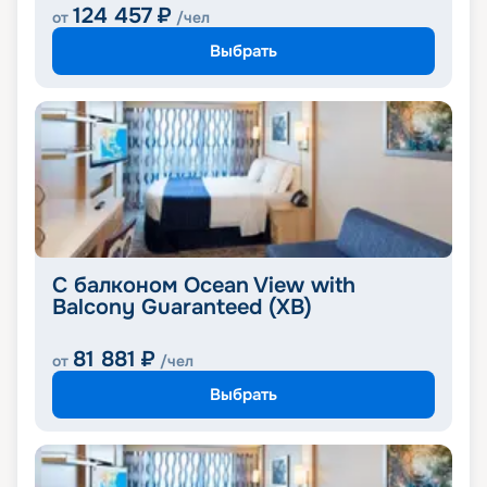
124 457
₽
от
/чел
Выбрать
С балконом Ocean View with
Balcony Guaranteed (XB)
81 881
₽
от
/чел
Выбрать