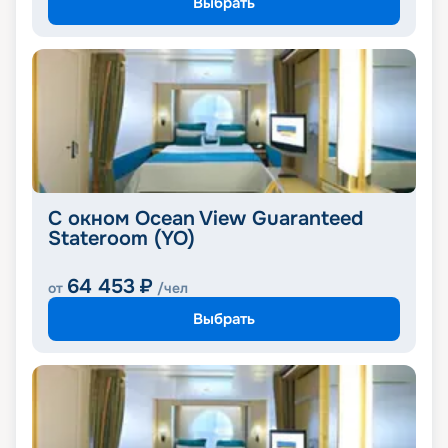
Выбрать
С окном Ocean View Guaranteed
Stateroom (YO)
64 453
₽
от
/чел
Выбрать