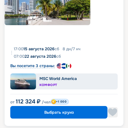
17:00
15 августа 2026
сб
8
дн
/
7
нч
07:00
22 августа 2026
сб
Вы посетите 3 страны:
MSC World America
КОМФОРТ
112 324
₽
от
/чел
+1 000
Выбрать круиз