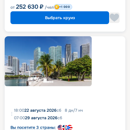
252 630
₽
от
/чел
+1 000
Выбрать круиз
18:00
22 августа 2026
сб
8
дн
/
7
нч
07:00
29 августа 2026
сб
Вы посетите 3 страны: