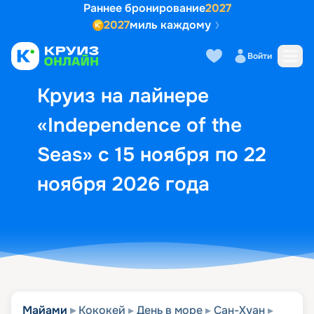
Раннее бронирование
2027
2027
миль каждому
Описание
Выбор кают
Маршрут и экск
Войти
Круиз на лайнере
«Independence of the
Seas» с 15 ноября по 22
ноября 2026 года
Майами
Кококей
День в море
Сан-Хуан