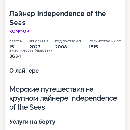
Лайнер
Independence of the
Seas
КОМФОРТ
ПАЛУБЫ
РЕНОВАЦИЯ
ГОД ПОСТРОЙКИ
КОЛИЧЕСТВО КАЮТ
15
2023
2008
1815
ВМЕСТИМОСТЬ (ЧЕЛОВЕК)
3634
О
лайнере
Морские путешествия на
крупном лайнере Independence
of the Seas
Лайнер Independence of the Seas – одно из
Услуги на борту
престижнейших и крупнейших круизных судов