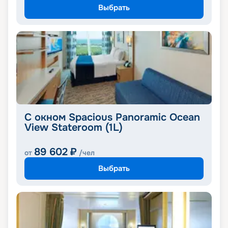
Выбрать
С окном Spacious Panoramic Ocean
View Stateroom (1L)
89 602
₽
от
/чел
Выбрать