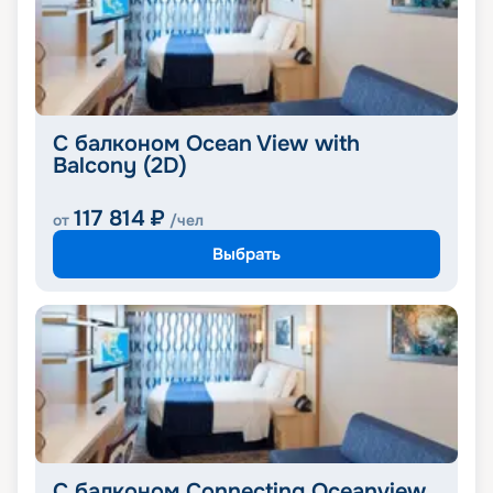
С балконом Ocean View with
Balcony (2D)
117 814
₽
от
/чел
Выбрать
С балконом Connecting Oceanview