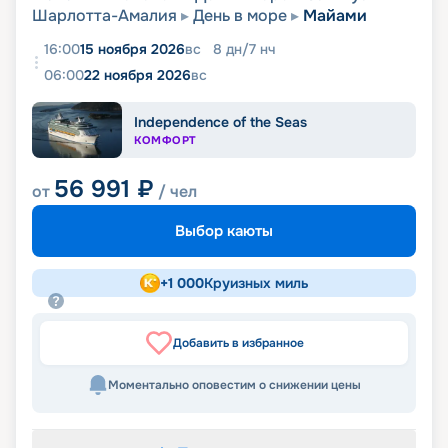
Шарлотта-Амалия
День в море
Майами
16:00
15 ноября 2026
вс
8
дн
/
7
нч
06:00
22 ноября 2026
вс
Independence of the Seas
КОМФОРТ
56 991
₽
от
/ чел
Выбор каюты
+
1 000
Круизных миль
Добавить в избранное
Моментально оповестим о снижении цены