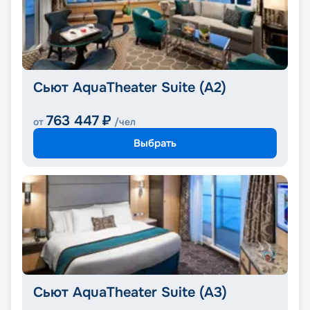
Сьют AquaTheater Suite (A2)
763 447
₽
от
/чел
Выбрать
Сьют AquaTheater Suite (A3)