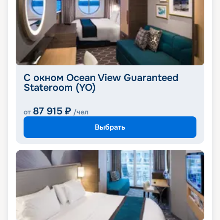
С окном Ocean View Guaranteed
Stateroom (YO)
87 915
₽
от
/чел
Выбрать