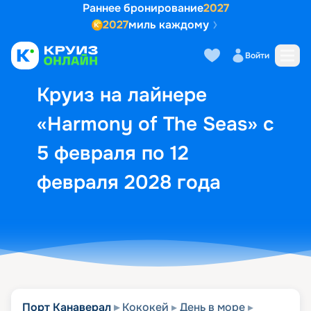
Раннее бронирование
2027
2027
миль каждому
Описание
Выбор кают
Маршрут и экск
Войти
Круиз на лайнере
«Harmony of The Seas» с
5 февраля по 12
февраля 2028 года
Порт Канаверал
Кококей
День в море