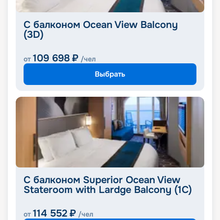
С балконом Ocean View Balcony
(3D)
109 698
₽
от
/чел
Выбрать
С балконом Superior Ocean View
Stateroom with Lardge Balcony (1C)
114 552
₽
от
/чел