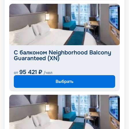
С балконом Neighborhood Balcony
Guaranteed (XN)
95 421
₽
от
/чел
Выбрать