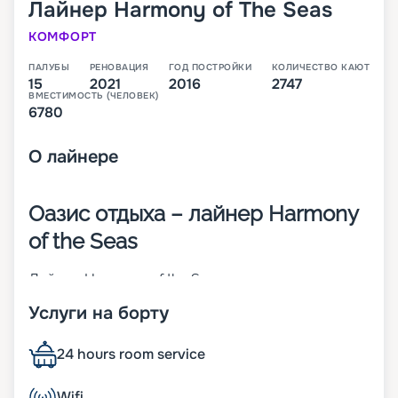
Лайнер
Harmony of The Seas
КОМФОРТ
ПАЛУБЫ
РЕНОВАЦИЯ
ГОД ПОСТРОЙКИ
КОЛИЧЕСТВО КАЮТ
15
2021
2016
2747
ВМЕСТИМОСТЬ (ЧЕЛОВЕК)
6780
О
лайнере
Оазис отдыха – лайнер Harmony
of the Seas
Лайнер Harmony of the Seas на момент
постройки был крупнейшим в мире. Он спущен
Услуги на борту
на воду в 2016 году. Судно относится к классу
Oasis. Чтобы пассажиры не скучали, на борту
представлен широкий выбор развлечений. Для
24 hours room service
создания уникального «Центрального парка»
было завезено 12 тысяч живых растений.
Wifi