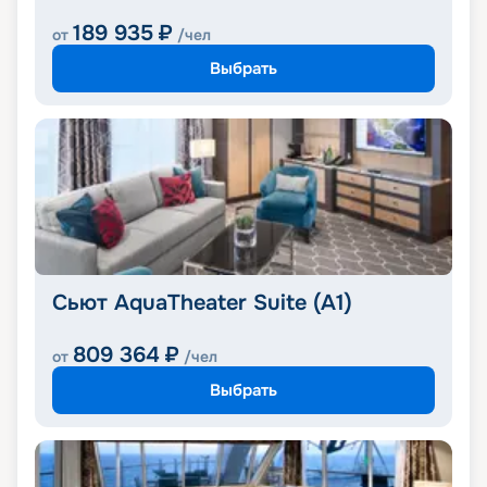
189 935
₽
от
/чел
Выбрать
Сьют AquaTheater Suite (A1)
809 364
₽
от
/чел
Выбрать