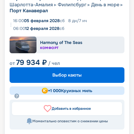
Шарлотта-Амалия
Филипсбург
День в море
Порт Канаверал
16:00
05 февраля 2028
сб
8
дн
/
7
нч
06:00
12 февраля 2028
сб
Harmony of The Seas
КОМФОРТ
79 934
₽
от
/ чел
Выбор каюты
+
1 000
Круизных миль
Добавить в избранное
Моментально оповестим о снижении цены