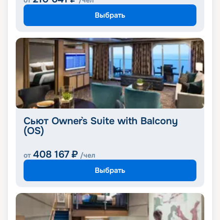
от
/чел
Выбрать
Сьют Owner`s Suite with Balcony
(OS)
408 167
₽
от
/чел
Выбрать