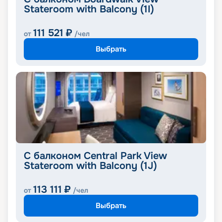
Stateroom with Balcony (1I)
111 521
₽
от
/чел
Выбрать
С балконом Central Park View
Stateroom with Balcony (1J)
113 111
₽
от
/чел
Выбрать