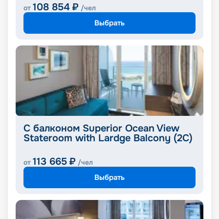
108 854
₽
от
/чел
Выбрать
С балконом Superior Ocean View
Stateroom with Lardge Balcony (2C)
113 665
₽
от
/чел
Выбрать