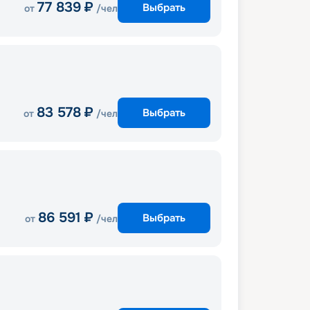
77 839
₽
Выбрать
от
/чел
83 578
₽
Выбрать
от
/чел
86 591
₽
Выбрать
от
/чел