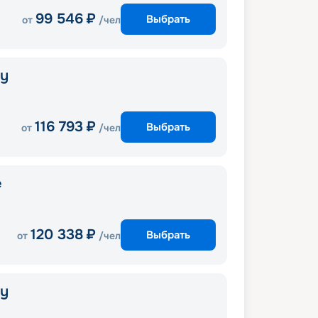
99 546
₽
Выбрать
от
/чел
ny
116 793
₽
Выбрать
от
/чел
e
120 338
₽
Выбрать
от
/чел
ny