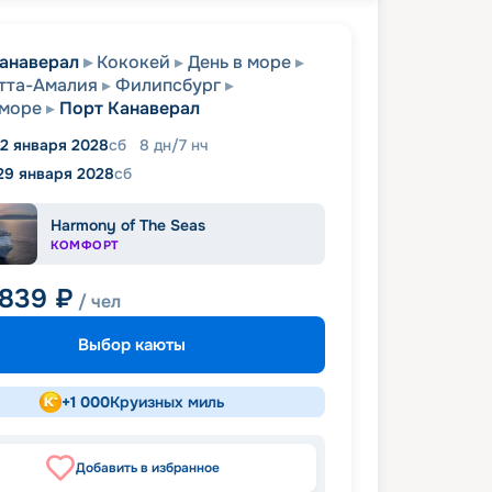
анаверал
Кококей
День в море
тта-Амалия
Филипсбург
 море
Порт Канаверал
2 января 2028
сб
8
дн
/
7
нч
29 января 2028
сб
Harmony of The Seas
КОМФОРТ
 839
₽
/ чел
Выбор каюты
+
1 000
Круизных миль
Добавить в избранное