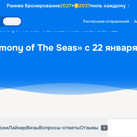
Раннее бронирование
2027
+
2027
миль каждому
рсии
Лайнер
Визы
Вопросы-ответы
Отзывы
0
Яхты
Расписание отправлений
А
armony of The Seas» с 22 января по 29 января 2028 года
mony of The Seas» с 22 января
рсии
Лайнер
Визы
Вопросы-ответы
Отзывы
0