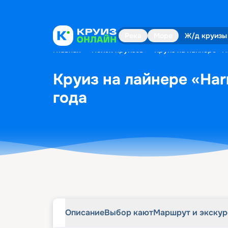
Описание
Выбор кают
Маршрут и экску
Река
Море
Ж/д круизы
Главная
•
Поиск круизов
•
Круиз на лайнере «H
Круиз на лайнере «Har
года
Описание
Выбор кают
Маршрут и экску