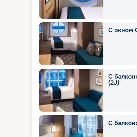
С окном 
С балконо
(2J)
С балконо