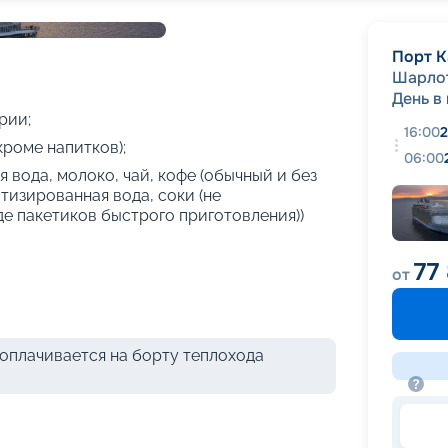
+
42
фотографий
Порт К
Шарло
День в
рии;
16:00
2
кроме напитков);
06:00
 вода, молоко, чай, кофе (обычный и без
атизированная вода, соки (не
де пакетиков быстрого приготовления))
77
от
оплачивается на борту теплохода