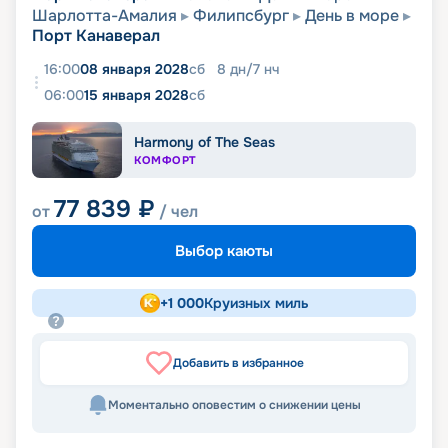
Шарлотта-Амалия
Филипсбург
День в море
Порт Канаверал
16:00
08 января 2028
сб
8
дн
/
7
нч
06:00
15 января 2028
сб
Harmony of The Seas
КОМФОРТ
77 839
₽
от
/ чел
Выбор каюты
+
1 000
Круизных миль
Добавить в избранное
Моментально оповестим о снижении цены