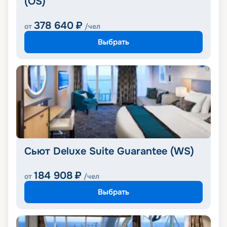
(OS)
378 640
₽
от
/чел
Выбрать
Сьют Deluxe Suite Guarantee (WS)
184 908
₽
от
/чел
Выбрать