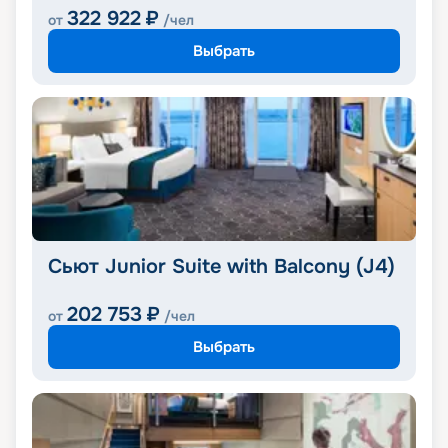
322 922
₽
от
/чел
Выбрать
Сьют Junior Suite with Balcony (J4)
202 753
₽
от
/чел
Выбрать