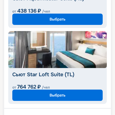
438 136
₽
от
/чел
Выбрать
Сьют Star Loft Suite (TL)
764 762
₽
от
/чел
Выбрать