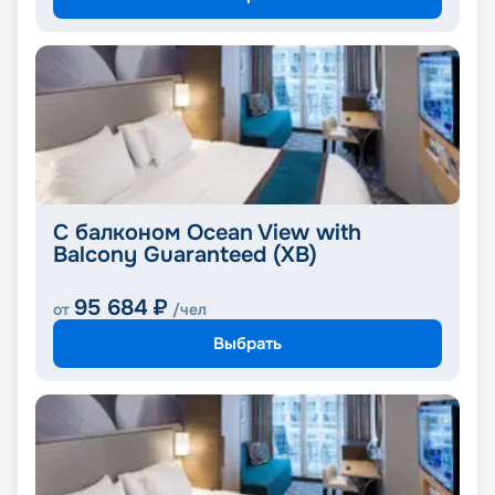
С балконом Ocean View with
Balcony Guaranteed (XB)
95 684
₽
от
/чел
Выбрать