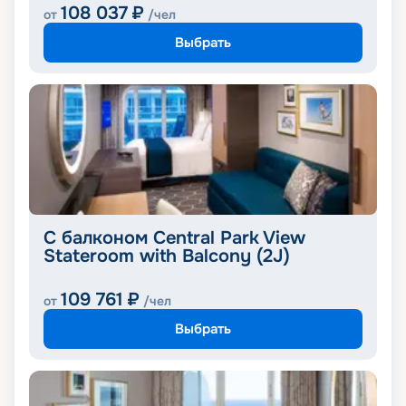
108 037
₽
от
/чел
Выбрать
С балконом Central Park View
Stateroom with Balcony (2J)
109 761
₽
от
/чел
Выбрать