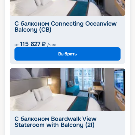
С балконом Connecting Oceanview
Balcony (CB)
115 627
₽
от
/чел
Выбрать
С балконом Boardwalk View
Stateroom with Balcony (2I)