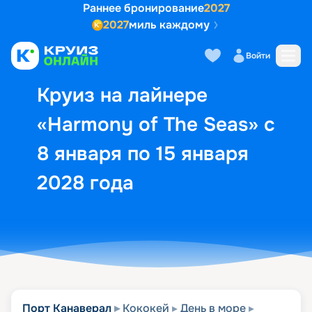
Раннее бронирование
2027
2027
миль каждому
Описание
Выбор кают
Маршрут и экск
Войти
Круиз на лайнере
«Harmony of The Seas» с
8 января по 15 января
2028 года
Порт Канаверал
Кококей
День в море