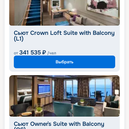
Сьют Crown Loft Suite with Balcony
(L1)
341 535
₽
от
/чел
Выбрать
Сьют Owner`s Suite with Balcony