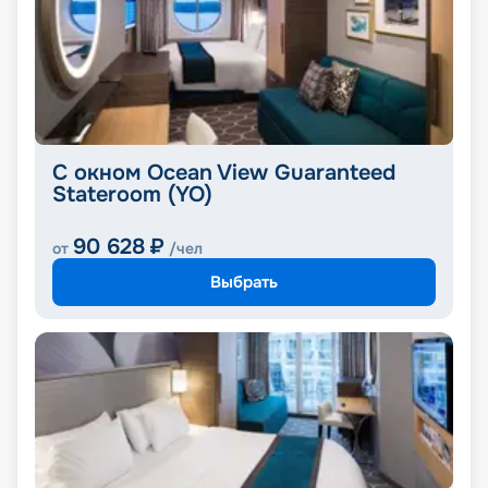
С окном Ocean View Guaranteed
Stateroom (YO)
90 628
₽
от
/чел
Выбрать