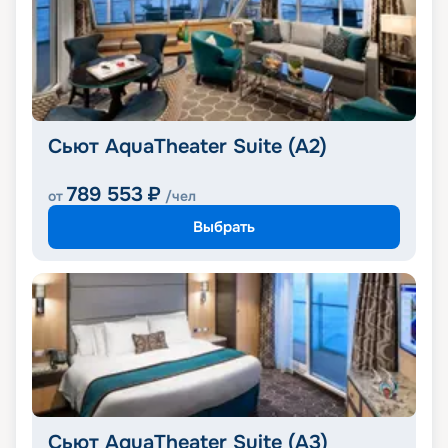
Сьют AquaTheater Suite (A2)
789 553
₽
от
/чел
Выбрать
Сьют AquaTheater Suite (A3)