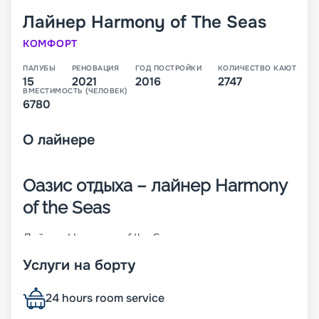
Лайнер
Harmony of The Seas
КОМФОРТ
ПАЛУБЫ
РЕНОВАЦИЯ
ГОД ПОСТРОЙКИ
КОЛИЧЕСТВО КАЮТ
15
2021
2016
2747
ВМЕСТИМОСТЬ (ЧЕЛОВЕК)
6780
О
лайнере
Оазис отдыха – лайнер Harmony
of the Seas
Лайнер Harmony of the Seas на момент
постройки был крупнейшим в мире. Он спущен
Услуги на борту
на воду в 2016 году. Судно относится к классу
Oasis. Чтобы пассажиры не скучали, на борту
представлен широкий выбор развлечений. Для
24 hours room service
создания уникального «Центрального парка»