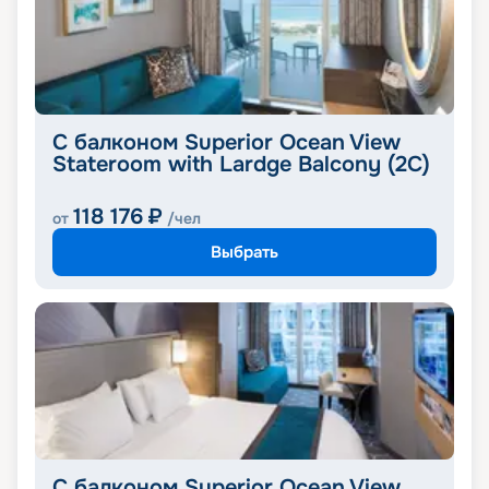
С балконом Superior Ocean View
Stateroom with Lardge Balcony (2C)
118 176
₽
от
/чел
Выбрать
С балконом Superior Ocean View