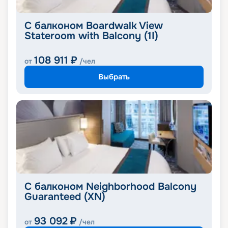
С балконом Boardwalk View
Stateroom with Balcony (1I)
108 911
₽
от
/чел
Выбрать
С балконом Neighborhood Balcony
Guaranteed (XN)
93 092
₽
от
/чел