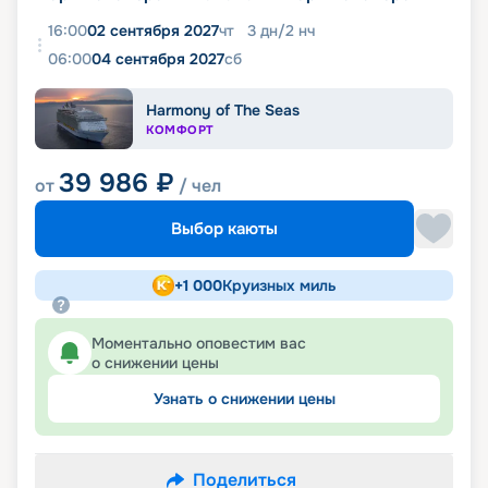
16:00
02 сентября 2027
чт
3
дн
/
2
нч
06:00
04 сентября 2027
сб
Harmony of The Seas
КОМФОРТ
39 986
₽
от
/ чел
Выбор каюты
+
1 000
Круизных миль
Моментально оповестим вас
о снижении цены
Узнать о снижении цены
Поделиться