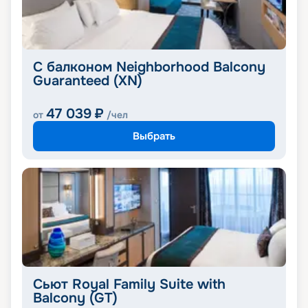
С балконом Neighborhood Balcony
Guaranteed (XN)
47 039
₽
от
/чел
Выбрать
Сьют Royal Family Suite with
Balcony (GT)