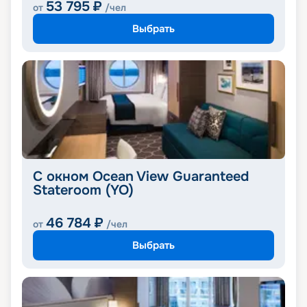
53 795
₽
от
/чел
Выбрать
С окном Ocean View Guaranteed
Stateroom (YO)
46 784
₽
от
/чел
Выбрать