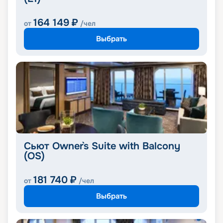
164 149
₽
от
/чел
Выбрать
Сьют Owner`s Suite with Balcony
(OS)
181 740
₽
от
/чел
Выбрать