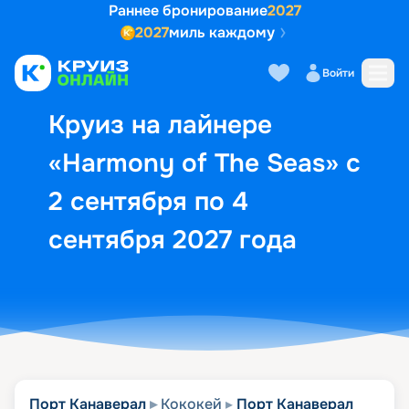
Раннее бронирование
2027
2027
миль каждому
Описание
Выбор кают
Маршрут и экск
Войти
Круиз на лайнере
«Harmony of The Seas» с
2 сентября по 4
сентября 2027 года
Порт Канаверал
Кококей
Порт Канаверал