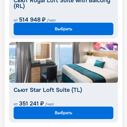
Сьют Royal Loft Suite with Balcony
(RL)
514 948
₽
от
/чел
Выбрать
Сьют Star Loft Suite (TL)
351 241
₽
от
/чел
Выбрать