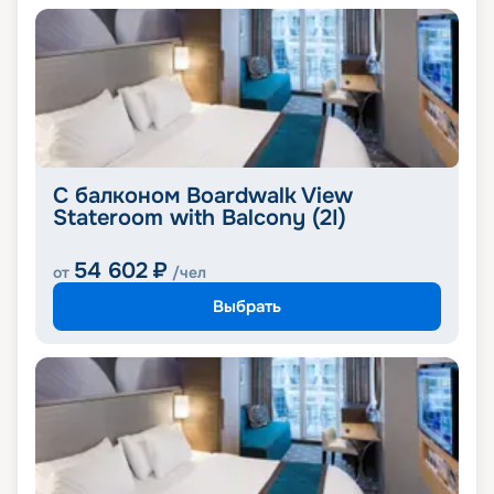
С балконом Boardwalk View
Stateroom with Balcony (2I)
54 602
₽
от
/чел
Выбрать