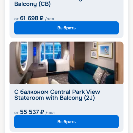
Balcony (CB)
61 698
₽
от
/чел
Выбрать
С балконом Central Park View
Stateroom with Balcony (2J)
55 537
₽
от
/чел
Выбрать