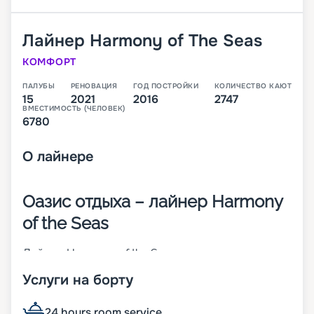
Лайнер
Harmony of The Seas
КОМФОРТ
ПАЛУБЫ
РЕНОВАЦИЯ
ГОД ПОСТРОЙКИ
КОЛИЧЕСТВО КАЮТ
15
2021
2016
2747
ВМЕСТИМОСТЬ (ЧЕЛОВЕК)
6780
О
лайнере
Оазис отдыха – лайнер Harmony
of the Seas
Лайнер Harmony of the Seas на момент
постройки был крупнейшим в мире. Он спущен
Услуги на борту
на воду в 2016 году. Судно относится к классу
Oasis. Чтобы пассажиры не скучали, на борту
представлен широкий выбор развлечений. Для
24 hours room service