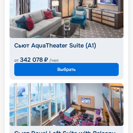
Сьют AquaTheater Suite (A1)
342 078
₽
от
/чел
Выбрать