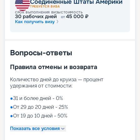
Соединенные Штаты Америки
специальные программы, соответствующие их
ТРЕБУЕТСЯ ВИЗА
возрасту. Наши программы включают в себя
СРОК ВЫПОЛНЕНИЯ ВИЗЫ
СТОИМОСТЬ
30
рабочих дней
45 000
₽
разнообразные развлечения и обучающие
от
Как получить визу
мероприятия. Дети до 3 лет могут принимать
участие в интерактивных занятиях и
развивающих играх, а дети до 11 лет найдут
интересные мероприятия, подходящие их
возрасту. Подростки до 17 лет могут насладиться
Вопросы-ответы
спортивными соревнованиями, вечеринками и
интерактивными играми;
Правила отмены и возврата
• Опция My Family Time Dining позволяет семьям
покормить детей заранее, чтобы они могли
продолжать участвовать в клубных
Количество дней до круиза — процент
мероприятиях, в то время как родители
удержания от стоимости:
отдыхают в ресторане.
●
31 и более дней - 0%
Питание
●
От 29 до 20 дней - 25%
●
От 19 до 10 дней - 50%
Кроме ярких впечатлений и комфортного
размещения, всех гостей лайнера ждет
Показать все условия
потрясающее ресторанное питание, которое
входит в стоимость путевки. Свободная система