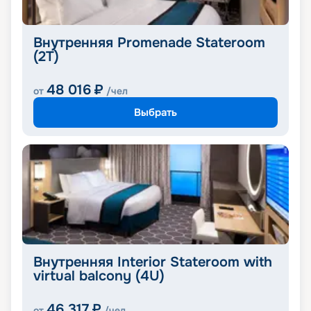
Внутренняя Promenade Stateroom
(2T)
48 016
₽
от
/чел
Выбрать
Внутренняя Interior Stateroom with
virtual balcony (4U)
46 317
₽
от
/чел