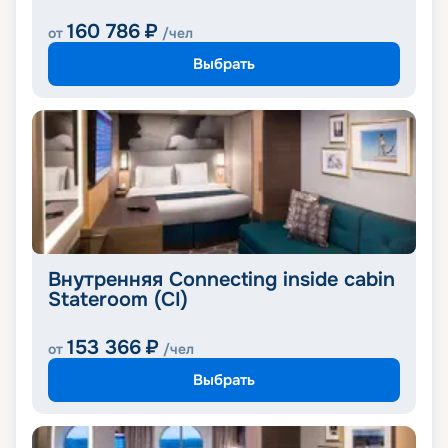
160 786
₽
от
/чел
Выбрать
Внутренняя Connecting inside cabin
Stateroom (CI)
153 366
₽
от
/чел
Выбрать