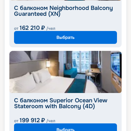
С балконом Neighborhood Balcony
Guaranteed (XN)
162 210
₽
от
/чел
Выбрать
С балконом Superior Ocean View
Stateroom with Balcony (4D)
199 912
₽
от
/чел
Выбрать