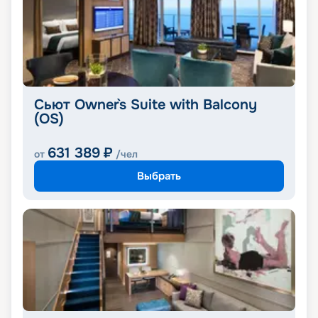
Сьют Owner`s Suite with Balcony
(OS)
631 389
₽
от
/чел
Выбрать