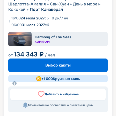
Шарлотта-Амалия
Сан-Хуан
День в море
Кококей
Порт Канаверал
16:00
24 июля 2027
сб
8
дн
/
7
нч
06:00
31 июля 2027
сб
Harmony of The Seas
КОМФОРТ
134 343
₽
от
/ чел
Выбор каюты
+
1 000
Круизных миль
Добавить в избранное
Моментально оповестим о снижении цены