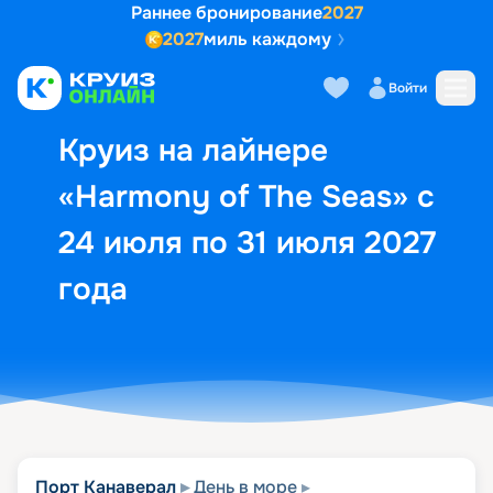
Раннее бронирование
2027
2027
миль каждому
Описание
Выбор кают
Маршрут и экск
Войти
Круиз на лайнере
«Harmony of The Seas» с
24 июля по 31 июля 2027
года
Порт Канаверал
День в море