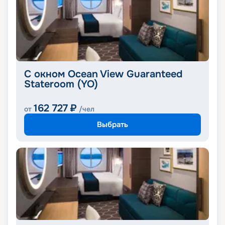
С окном Ocean View Guaranteed
Stateroom (YO)
162 727
₽
от
/чел
Выбрать