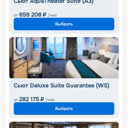
Сьют AquaTheater Suite (A3)
659 208
₽
от
/чел
Выбрать
Сьют Deluxe Suite Guarantee (WS)
282 175
₽
от
/чел
Выбрать