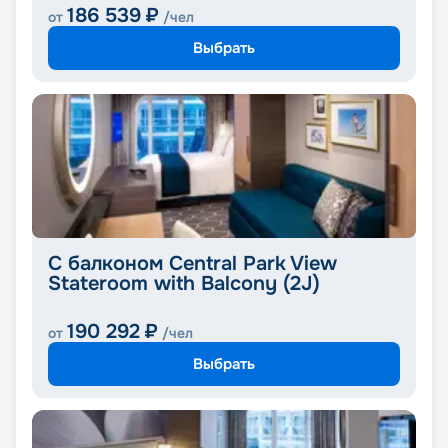
186 539
₽
от
/чел
Выбрать
С балконом Central Park View
Stateroom with Balcony (2J)
190 292
₽
от
/чел
Выбрать