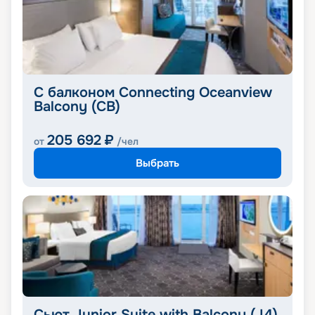
С балконом Connecting Oceanview
Balcony (CB)
205 692
₽
от
/чел
Выбрать
Сьют Junior Suite with Balcony (J4)