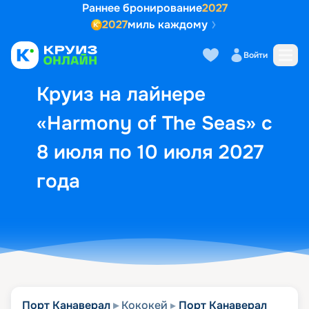
Раннее бронирование
2027
2027
миль каждому
Описание
Выбор кают
Маршрут и экск
Войти
Круиз на лайнере
«Harmony of The Seas» с
8 июля по 10 июля 2027
года
Порт Канаверал
Кококей
Порт Канаверал