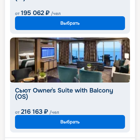
195 062
₽
от
/чел
Выбрать
Сьют Owner`s Suite with Balcony
(OS)
216 163
₽
от
/чел
Выбрать