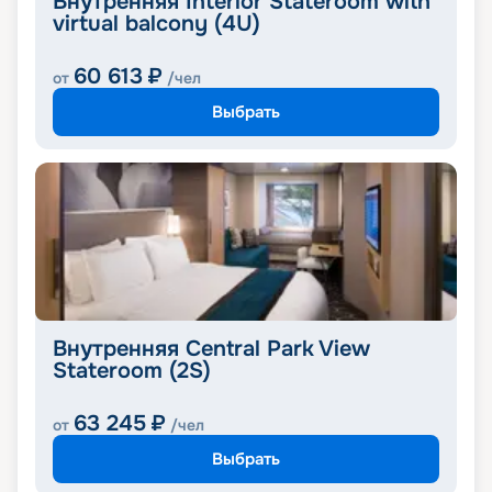
Внутренняя Interior Stateroom with
virtual balcony (4U)
60 613
₽
от
/чел
Выбрать
Внутренняя Central Park View
Stateroom (2S)
63 245
₽
от
/чел
Выбрать