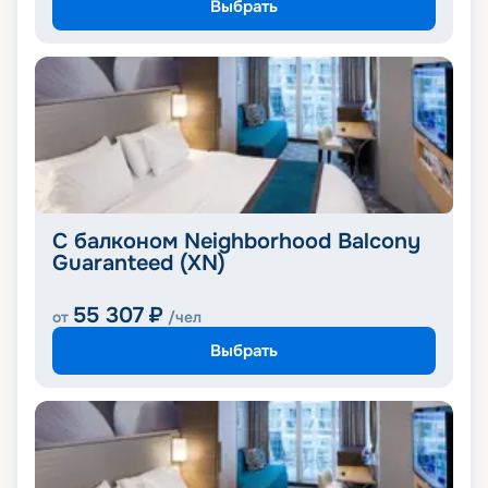
Выбрать
С балконом Neighborhood Balcony
Guaranteed (XN)
55 307
₽
от
/чел
Выбрать