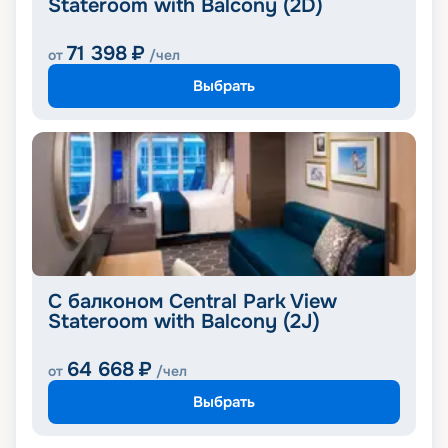
Stateroom with Balcony (2D)
71 398
₽
от
/чел
Выбрать
С балконом Central Park View
Stateroom with Balcony (2J)
64 668
₽
от
/чел
Выбрать