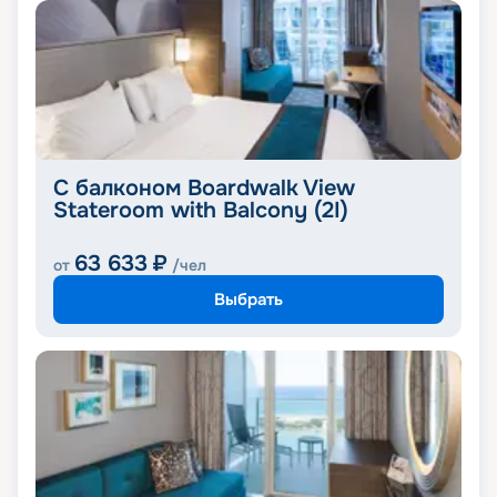
С балконом Boardwalk View
Stateroom with Balcony (2I)
63 633
₽
от
/чел
Выбрать