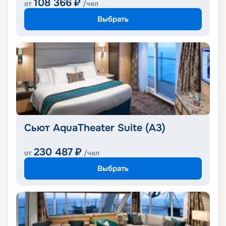
108 366
₽
от
/чел
Выбрать
Сьют AquaTheater Suite (A3)
230 487
₽
от
/чел
Выбрать