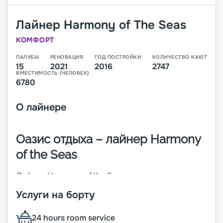
Лайнер
Harmony of The Seas
КОМФОРТ
ПАЛУБЫ
РЕНОВАЦИЯ
ГОД ПОСТРОЙКИ
КОЛИЧЕСТВО КАЮТ
15
2021
2016
2747
ВМЕСТИМОСТЬ (ЧЕЛОВЕК)
6780
О
лайнере
Оазис отдыха – лайнер Harmony
of the Seas
Лайнер Harmony of the Seas на момент
постройки был крупнейшим в мире. Он спущен
Услуги на борту
на воду в 2016 году. Судно относится к классу
Oasis. Чтобы пассажиры не скучали, на борту
представлен широкий выбор развлечений. Для
24 hours room service