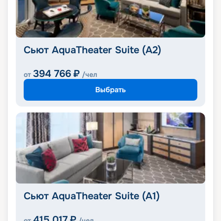
Сьют AquaTheater Suite (A2)
394 766
₽
от
/чел
Выбрать
Сьют AquaTheater Suite (A1)
415 017
₽
от
/чел