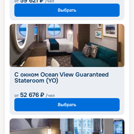
59 621
₽
от
/чел
Выбрать
С окном Ocean View Guaranteed
Stateroom (YO)
52 676
₽
от
/чел
Выбрать