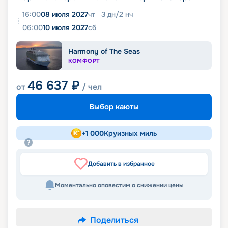
16:00
08 июля 2027
чт
3
дн
/
2
нч
06:00
10 июля 2027
сб
Harmony of The Seas
КОМФОРТ
46 637
₽
от
/ чел
Выбор каюты
+
1 000
Круизных миль
Добавить в избранное
Моментально оповестим о снижении цены
Поделиться