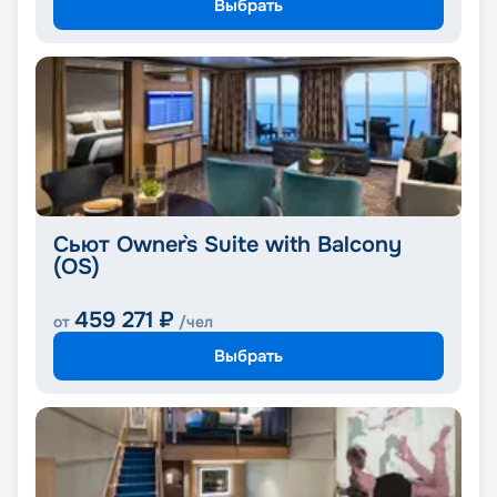
Выбрать
Сьют Owner`s Suite with Balcony
(OS)
459 271
₽
от
/чел
Выбрать