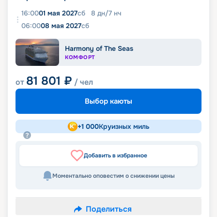
16:00
01 мая 2027
сб
8
дн
/
7
нч
06:00
08 мая 2027
сб
Harmony of The Seas
КОМФОРТ
81 801
₽
от
/ чел
Выбор каюты
+
1 000
Круизных миль
Добавить в избранное
Моментально оповестим о снижении цены
Поделиться