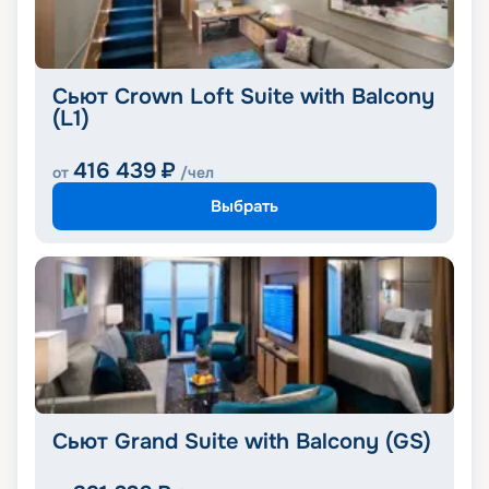
Сьют Crown Loft Suite with Balcony
(L1)
416 439
₽
от
/чел
Выбрать
Сьют Grand Suite with Balcony (GS)