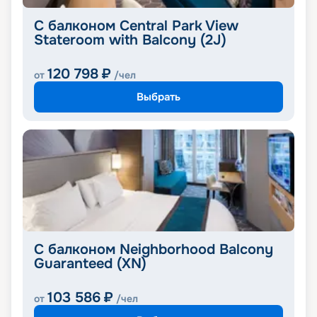
С балконом Central Park View
Stateroom with Balcony (2J)
120 798
₽
от
/чел
Выбрать
С балконом Neighborhood Balcony
Guaranteed (XN)
103 586
₽
от
/чел