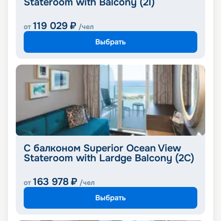
Stateroom with Balcony (2I)
119 029
₽
от
/чел
Выбрать
С балконом Superior Ocean View
Stateroom with Lardge Balcony (2C)
163 978
₽
от
/чел
Выбрать