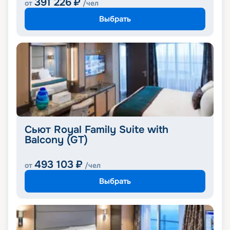
391 226
₽
от
/чел
Выбрать
Сьют Royal Family Suite with
Balcony (GT)
493 103
₽
от
/чел
Выбрать