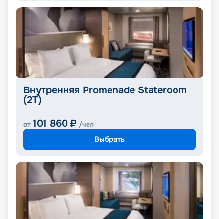
Внутренняя Promenade Stateroom
(2T)
101 860
₽
от
/чел
Выбрать