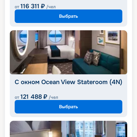
116 311
₽
от
/чел
Выбрать
С окном Ocean View Stateroom (4N)
121 488
₽
от
/чел
Выбрать