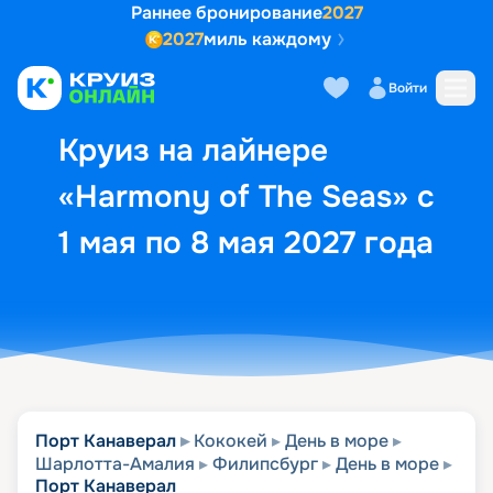
Раннее бронирование
2027
2027
миль каждому
Описание
Выбор кают
Маршрут и экск
Войти
Круиз на лайнере
«Harmony of The Seas» с
1 мая по 8 мая 2027 года
Порт Канаверал
Кококей
День в море
Шарлотта-Амалия
Филипсбург
День в море
Порт Канаверал