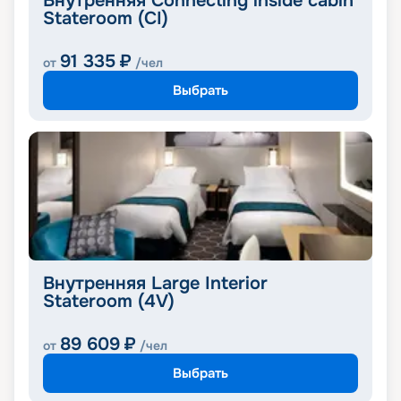
Внутренняя Connecting inside cabin
Stateroom (CI)
91 335
₽
от
/чел
Выбрать
Внутренняя Large Interior
Stateroom (4V)
89 609
₽
от
/чел
Выбрать