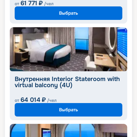
61 771
₽
от
/чел
Выбрать
Внутренняя Interior Stateroom with
virtual balcony (4U)
64 014
₽
от
/чел
Выбрать