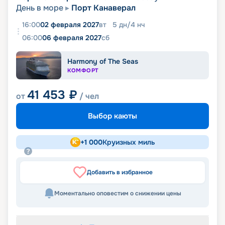
День в море
Порт Канаверал
16:00
02 февраля 2027
вт
5
дн
/
4
нч
06:00
06 февраля 2027
сб
Harmony of The Seas
КОМФОРТ
41 453
₽
от
/ чел
Выбор каюты
+
1 000
Круизных миль
Добавить в избранное
Моментально оповестим о снижении цены