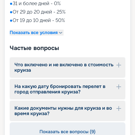
●
31 и более дней - 0%
Питание
●
От 29 до 20 дней - 25%
●
От 19 до 10 дней - 50%
Кроме ярких впечатлений и комфортного
размещения, всех гостей лайнера ждет
Показать все условия
потрясающее ресторанное питание, которое
входит в стоимость путевки. Свободная система
Частые вопросы
ужинов My Time Dining позволяет выбирать
удобное время для ужина с 18:00 до 21:30.
Питание на лайнере предоставляется по
Что включено и не включено в стоимость
системе «все включено».
круиза
Основные рестораны.
В основных ресторанах
гостям предлагается разнообразное меню на
завтрак, обед и ужин. Есть также возможность
На какую дату бронировать перелет в
заказа закусок, горячих блюд и десертов.
город отправления круиза?
Пищевые предпочтения и ограничения гостей
учитываются, включая безглютеновые и
вегетарианские блюда. На лайнере есть
Какие документы нужны для круиза и во
время круиза?
различные кафе и рестораны, предлагающие
итальянскую пиццу, закуски, свежую выпечку,
хот-доги, блюда с ростбифом, сыром, фруктами
Показать все вопросы (9)
и многое другое.