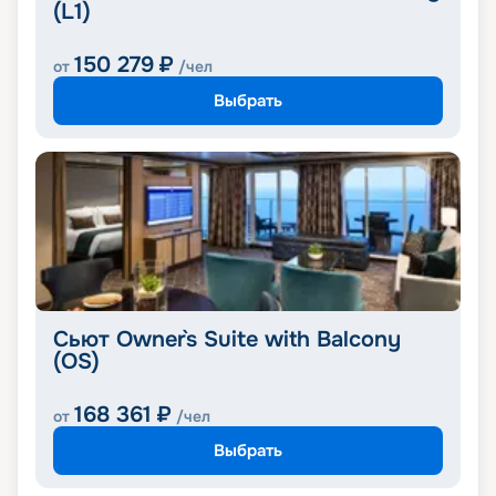
(L1)
150 279
₽
от
/чел
Выбрать
Сьют Owner`s Suite with Balcony
(OS)
168 361
₽
от
/чел
Выбрать