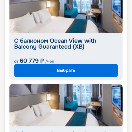
С балконом Ocean View with
Balcony Guaranteed (XB)
60 779
₽
от
/чел
Выбрать