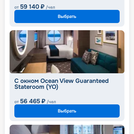
59 140
₽
от
/чел
Выбрать
С окном Ocean View Guaranteed
Stateroom (YO)
56 465
₽
от
/чел
Выбрать