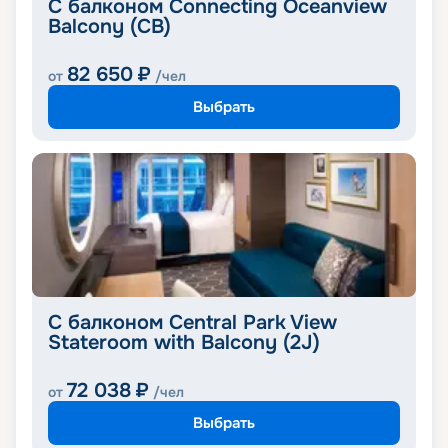
С балконом Connecting Oceanview
Balcony (CB)
82 650
₽
от
/чел
Выбрать
С балконом Central Park View
Stateroom with Balcony (2J)
72 038
₽
от
/чел
Выбрать