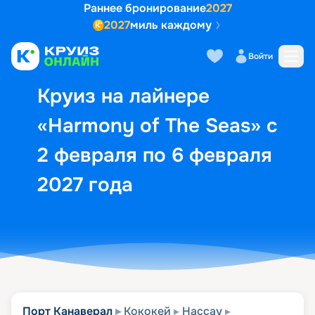
Раннее бронирование
2027
2027
миль каждому
Описание
Выбор кают
Маршрут и экск
Войти
Круиз на лайнере
«Harmony of The Seas» с
2 февраля по 6 февраля
2027 года
Порт Канаверал
Кококей
Нассау