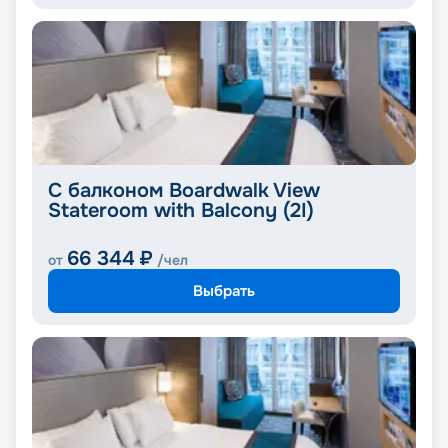
С балконом Boardwalk View
Stateroom with Balcony (2I)
66 344
₽
от
/чел
Выбрать