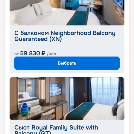
С балконом Neighborhood Balcony
Guaranteed (XN)
59 830
₽
от
/чел
Выбрать
Сьют Royal Family Suite with
Balcony (GT)