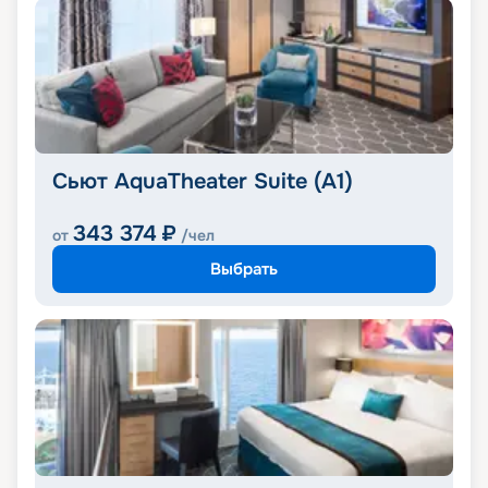
Сьют AquaTheater Suite (A1)
343 374
₽
от
/чел
Выбрать