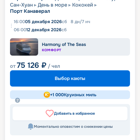
Сан-Хуан
День в море
Кококей
Порт Канаверал
16:00
05 декабря 2026
сб
8
дн
/
7
нч
06:00
12 декабря 2026
сб
Harmony of The Seas
КОМФОРТ
75 126
₽
от
/ чел
Выбор каюты
+
1 000
Круизных миль
Добавить в избранное
Моментально оповестим о снижении цены