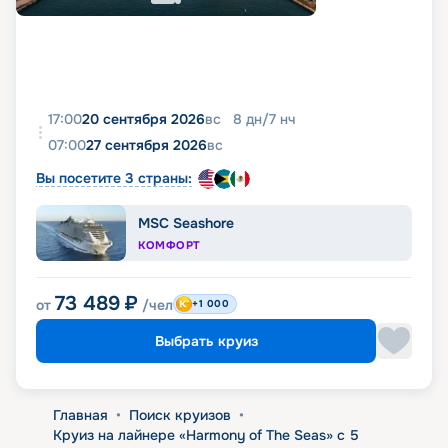
17:00
20 сентября 2026
вс
8
дн
/
7
нч
07:00
27 сентября 2026
вс
Вы посетите 3 страны:
MSC Seashore
КОМФОРТ
73 489
₽
от
/чел
+1 000
Выбрать круиз
Главная
•
Поиск круизов
•
Круиз на лайнере «Harmony of The Seas» с 5