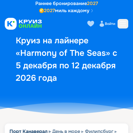
Раннее бронирование
2027
2027
миль каждому
Описание
Выбор кают
Маршрут и экск
Войти
Круиз на лайнере
«Harmony of The Seas» с
5 декабря по 12 декабря
2026 года
Порт Канаверал
День в море
Филипсбург