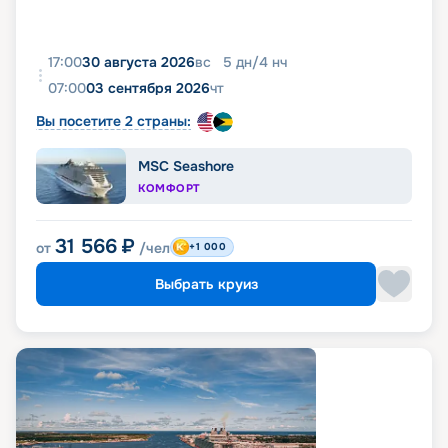
17:00
30 августа 2026
вс
5
дн
/
4
нч
07:00
03 сентября 2026
чт
Вы посетите 2 страны:
MSC Seashore
КОМФОРТ
31 566
₽
от
/чел
+1 000
Выбрать круиз