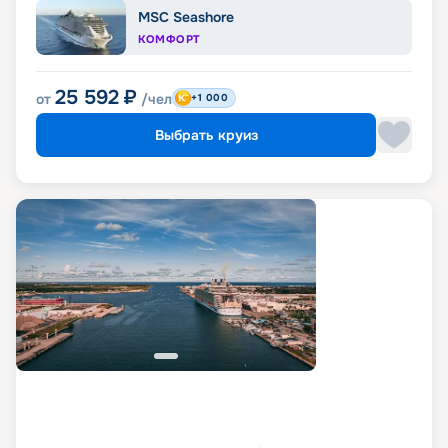
MSC Seashore
КОМФОРТ
25 592
₽
от
/чел
+1 000
Выбрать круиз