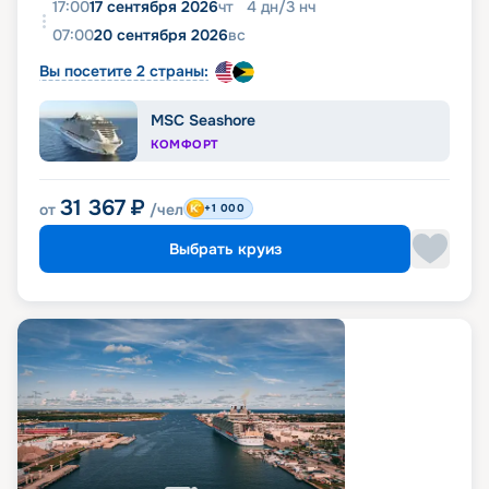
17:00
17 сентября 2026
чт
4
дн
/
3
нч
07:00
20 сентября 2026
вс
Вы посетите 2 страны:
MSC Seashore
КОМФОРТ
31 367
₽
от
/чел
+1 000
Выбрать круиз