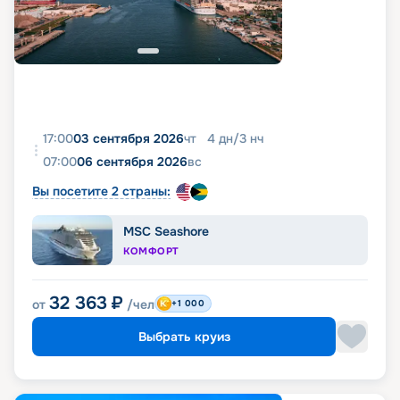
17:00
03 сентября 2026
чт
4
дн
/
3
нч
07:00
06 сентября 2026
вс
Вы посетите 2 страны:
MSC Seashore
КОМФОРТ
32 363
₽
от
/чел
+1 000
Выбрать круиз