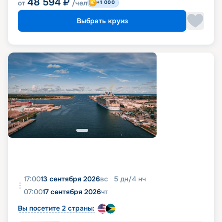
48 594
₽
от
/чел
+1 000
Выбрать круиз
17:00
13 сентября 2026
вс
5
дн
/
4
нч
07:00
17 сентября 2026
чт
Вы посетите 2 страны: