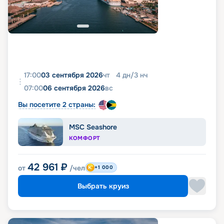
17:00
03 сентября 2026
чт
4
дн
/
3
нч
07:00
06 сентября 2026
вс
Вы посетите 2 страны:
MSC Seashore
КОМФОРТ
42 961
₽
от
/чел
+1 000
Выбрать круиз