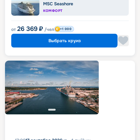
MSC Seashore
КОМФОРТ
26 369
₽
от
/чел
+1 000
Выбрать круиз