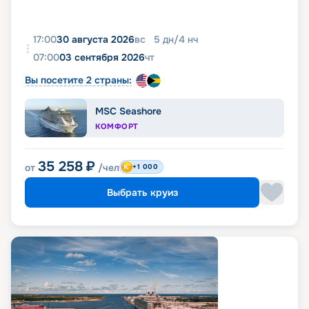
17:00
30 августа 2026
вс
5
дн
/
4
нч
07:00
03 сентября 2026
чт
Вы посетите 2 страны:
MSC Seashore
КОМФОРТ
35 258
₽
от
/чел
+1 000
Выбрать круиз