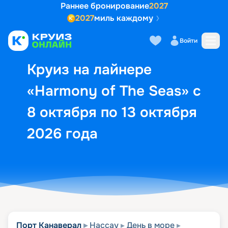
Раннее бронирование
2027
2027
миль каждому
Описание
Выбор кают
Маршрут и экск
Войти
Круиз на лайнере
«Harmony of The Seas» с
8 октября по 13 октября
2026 года
Порт Канаверал
Нассау
День в море