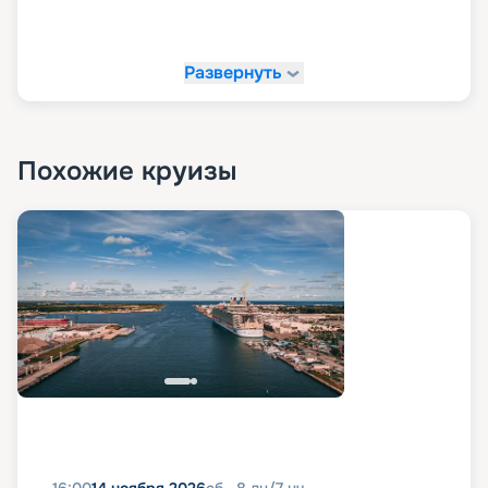
элегантный образ. На формальных вечерах
приветствуется ношение коктейльных платьев
женщинами и костюмов с галстуками
Развернуть
мужчинами. Круизная компания не одобряет
посещение вечерних мероприятий в пляжной
одежде, такой как шорты, шлепанцы и
кроссовки. Соблюдение дресс-кода
способствует созданию особой атмосферы и
Похожие круизы
уважению к другим пассажирам, делая ваше
путешествие более приятным и стильным.
Путешествуйте вместе с
«Круиз.онлайн»
На этом лайнере вас может впечатлить все:
каюты с видом на общественные зоны,
акватеатр, виртуальные балконы, а также новые
типы кают, такие как одноместные студии и
виллы. Все это делает Harmony of the Seas
неповторимым местом для отдыха и
развлечений. Кроме того, на борту предлагается
множество активных развлечений, многие из