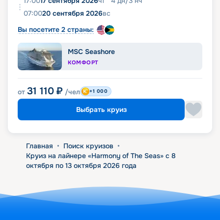
17:00
17 сентября 2026
чт
4
дн
/
3
нч
07:00
20 сентября 2026
вс
Вы посетите 2 страны:
MSC Seashore
КОМФОРТ
31 110
₽
от
/чел
+1 000
Выбрать круиз
Главная
•
Поиск круизов
•
Круиз на лайнере «Harmony of The Seas» с 8
октября по 13 октября 2026 года