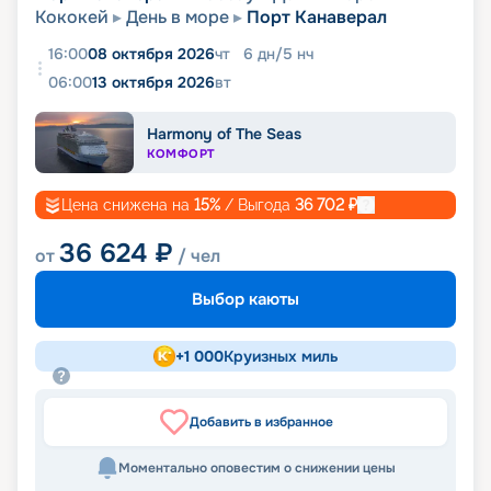
Кококей
День в море
Порт Канаверал
16:00
08 октября 2026
чт
6
дн
/
5
нч
06:00
13 октября 2026
вт
Harmony of The Seas
КОМФОРТ
Цена снижена на
15
%
/ Выгода
36 702
₽
36 624
₽
от
/ чел
Выбор каюты
+
1 000
Круизных миль
Добавить в избранное
Моментально оповестим о снижении цены