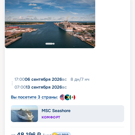
17:00
06 сентября 2026
вс
8
дн
/
7
нч
07:00
13 сентября 2026
вс
Вы посетите 3 страны:
MSC Seashore
КОМФОРТ
48 196
₽
+1 000