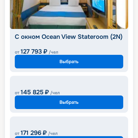
С окном Ocean View Stateroom (2N)
127 793
₽
от
/чел
Выбрать
145 825
₽
от
/чел
Выбрать
171 296
₽
от
/чел