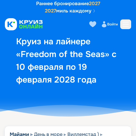
Раннее бронирование
2027
2027
миль каждому
Описание
Выбор кают
Маршрут и экск
Войти
Круиз на лайнере
«Freedom of the Seas» с
10 февраля по 19
февраля 2028 года
Майами
День в море
Виллемстад )