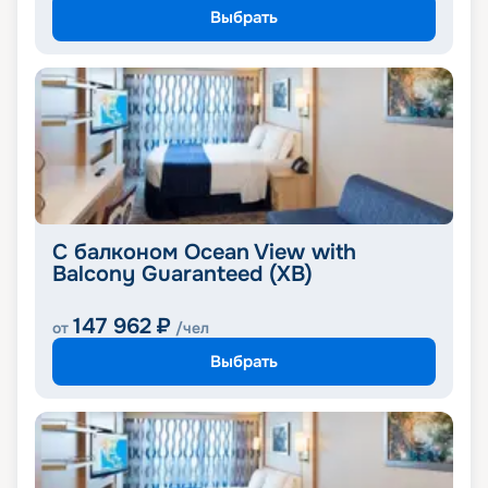
Выбрать
С балконом Ocean View with
Balcony Guaranteed (XB)
147 962
₽
от
/чел
Выбрать