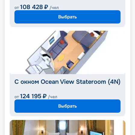
108 428
₽
от
/чел
Выбрать
С окном Ocean View Stateroom (4N)
124 195
₽
от
/чел
Выбрать