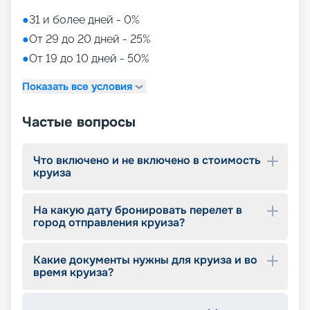
«Круиз.онлайн»
●
31 и более дней - 0%
●
От 29 до 20 дней - 25%
Приглашаем вас ознакомиться с предложением
●
От 19 до 10 дней - 50%
компании «Круиз.онлайн» и купить
захватывающий круиз на роскошном лайнере в
Показать все условия
2026 - 2027 гг. прямо на нашем удобном и
интуитивно понятном сайте. Мы уделили особое
внимание созданию простого и быстрого
Частые вопросы
сервиса, который позволит вам оформить бронь
выбранного круиза всего за несколько минут.
Исследуйте детальные фото, схему и план палуб
Что включено и не включено в стоимость
лайнера, выбирайте из широкого ассортимента
круиза
кают различных классов и резервируйте их
онлайн в удобное для вас время. Читайте
На какую дату бронировать перелет в
отзывы, смотрите описание, расписание,
город отправления круиза?
характеристики и маршруты. Не упустите
возможность воспользоваться привилегиями
раннего бронирования. Ваш незабываемый
Какие документы нужны для круиза и во
круиз начинается здесь и сейчас!
время круиза?