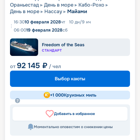
Ораньестад
День в море
Кабо-Рохо
День в море
Нассау
Майами
16:30
10 февраля 2028
чт
10
дн
/
9
нч
06:00
19 февраля 2028
сб
Freedom of the Seas
СТАНДАРТ
92 145
₽
от
/ чел
Выбор каюты
+
1 000
Круизных миль
Добавить в избранное
Моментально оповестим о снижении цены