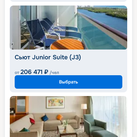
Сьют Junior Suite (J3)
206 471
₽
от
/чел
Выбрать