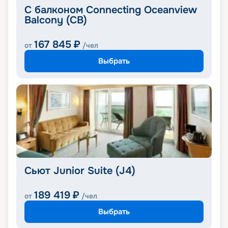
С балконом Connecting Oceanview
Balcony (CB)
167 845
₽
от
/чел
Выбрать
Сьют Junior Suite (J4)
189 419
₽
от
/чел
Выбрать