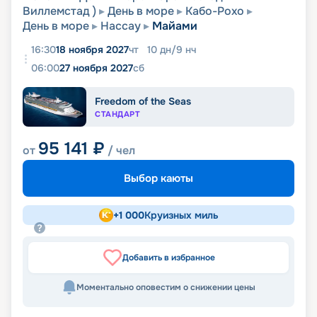
Виллемстад )
День в море
Кабо-Рохо
День в море
Нассау
Майами
16:30
18 ноября 2027
чт
10
дн
/
9
нч
06:00
27 ноября 2027
сб
Freedom of the Seas
СТАНДАРТ
95 141
₽
от
/ чел
Выбор каюты
+
1 000
Круизных миль
Добавить в избранное
Моментально оповестим о снижении цены