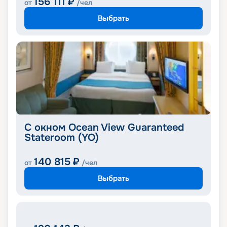
156 111
₽
от
/чел
Выбрать
С окном Ocean View Guaranteed
Stateroom (YO)
140 815
₽
от
/чел
Выбрать