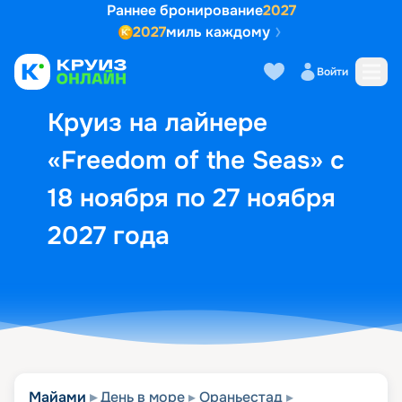
Раннее бронирование
2027
2027
миль каждому
Описание
Выбор кают
Маршрут и экск
Войти
Круиз на лайнере
«Freedom of the Seas» с
18 ноября по 27 ноября
2027 года
Майами
День в море
Ораньестад