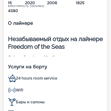
15
2020
2006
1825
ВМЕСТИМОСТЬ (ЧЕЛОВЕК)
4380
О
лайнере
Незабываемый отдых на лайнере
Freedom of the Seas
Лайнер Freedom of the Seas – легендарное
судно, которое принадлежит компании Royal
Услуги на борту
Caribbean International. Оно было построено в
2006-м, а в 2020 году проведена его
модернизация. Его суда-близнецы –
24 hours room service
Independence of the Seas и Liberty of the Seas.
Основные характеристики лайнера:
Wifi
• ширина – 56 м;
• длина – 339 м;
Бары и салоны
• водоизмещение – более 154 тыс. т;
• осадка – 8,5 м;