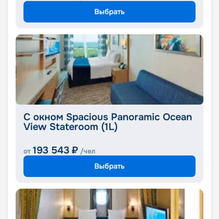
Выбрать
С окном Spacious Panoramic Ocean
View Stateroom (1L)
193 543
₽
от
/чел
Выбрать