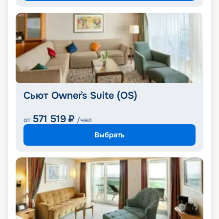
Сьют Owner`s Suite (OS)
571 519
₽
от
/чел
Выбрать