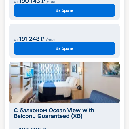
190 143
₽
от
/чел
Выбрать
191 248
₽
от
/чел
Выбрать
С балконом Ocean View with
Balcony Guaranteed (XB)