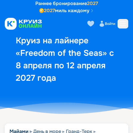
Раннее бронирование
2027
2027
миль каждому
Описание
Выбор кают
Маршрут и экск
Войти
Круиз на лайнере
«Freedom of the Seas» с
8 апреля по 12 апреля
2027 года
Майами
День в море
Гранд-Терк