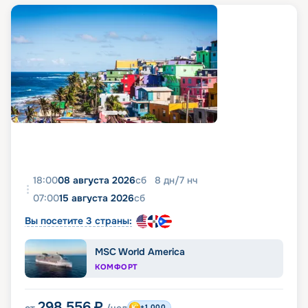
18:00
08 августа 2026
сб
8
дн
/
7
нч
07:00
15 августа 2026
сб
Вы посетите 3 страны:
MSC World America
КОМФОРТ
298 556
₽
+1 000