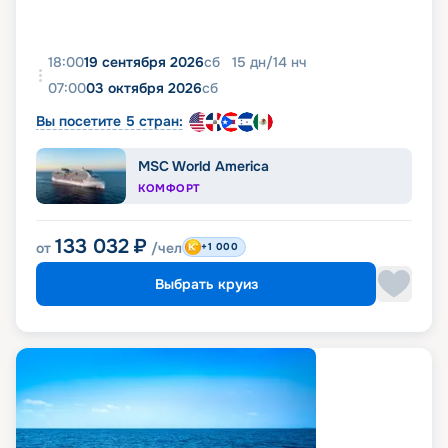
18:00
19 сентября 2026
сб
15
дн
/
14
нч
07:00
03 октября 2026
сб
Вы посетите 5 стран:
MSC World America
КОМФОРТ
133 032
₽
от
/чел
+1 000
Выбрать круиз