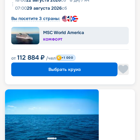
18:00
22 августа 2026
сб
8
дн
/
7
нч
07:00
29 августа 2026
сб
Вы посетите 3 страны:
MSC World America
КОМФОРТ
112 884
₽
от
/чел
+1 000
Выбрать круиз