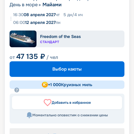
День в море
Майами
16:30
08 апреля 2027
чт
5
дн
/
4
нч
06:00
12 апреля 2027
пн
Freedom of the Seas
СТАНДАРТ
47 135
₽
от
/ чел
Выбор каюты
+
1 000
Круизных миль
Добавить в избранное
Моментально оповестим о снижении цены