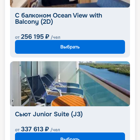
С балконом Ocean View with
Balcony (2D)
256 195
₽
от
/чел
Выбрать
Сьют Junior Suite (J3)
337 613
₽
от
/чел
Выбрать