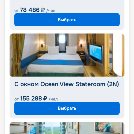
78 486
₽
от
/чел
Выбрать
С окном Ocean View Stateroom (2N)
155 288
₽
от
/чел
Выбрать