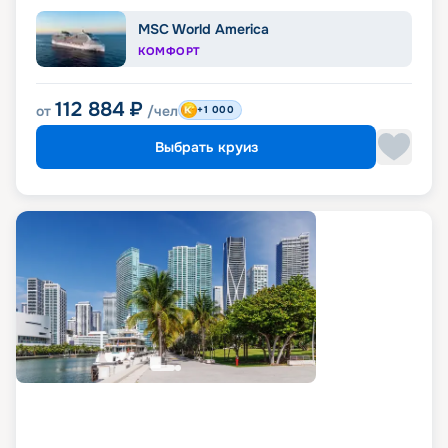
MSC World America
КОМФОРТ
112 884
₽
от
/чел
+1 000
Выбрать круиз