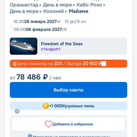
Ораньестад
День в море
Кабо-Рохо
День в море
Кококей
Майами
16:30
28 января 2027
чт
10
дн
/
9
нч
06:00
06 февраля 2027
сб
Freedom of the Seas
СТАНДАРТ
Цена снижена на
10
%
/ Выгода
20 902
₽
78 486
₽
от
/ чел
Выбор каюты
+
1 000
Круизных миль
Добавить в избранное