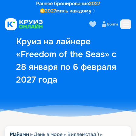
Раннее бронирование
2027
2027
миль каждому
Описание
Выбор кают
Маршрут и экск
Войти
Круиз на лайнере
«Freedom of the Seas» с
28 января по 6 февраля
2027 года
Майами
День в море
Виллемстад )