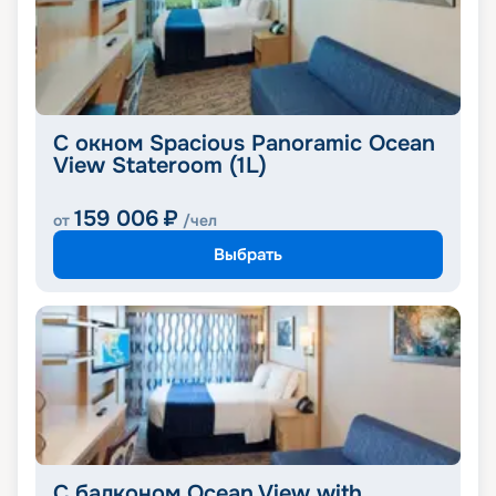
С окном Spacious Panoramic Ocean
View Stateroom (1L)
159 006
₽
от
/чел
Выбрать
С балконом Ocean View with