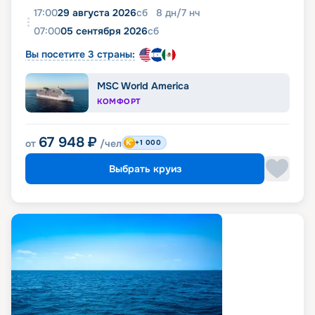
17:00
29 августа 2026
сб
8
дн
/
7
нч
07:00
05 сентября 2026
сб
Вы посетите 3 страны:
MSC World America
КОМФОРТ
67 948
₽
от
/чел
+1 000
Выбрать круиз