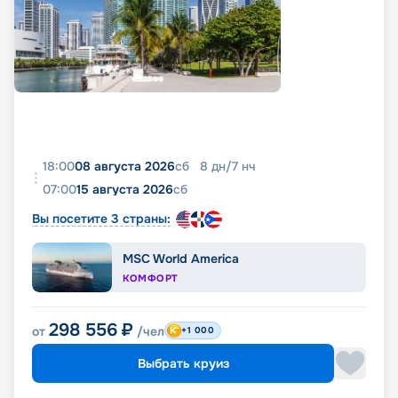
18:00
08 августа 2026
сб
8
дн
/
7
нч
07:00
15 августа 2026
сб
Вы посетите 3 страны:
MSC World America
КОМФОРТ
298 556
₽
от
/чел
+1 000
Выбрать круиз