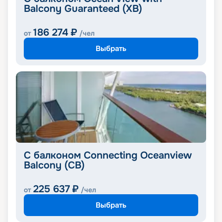
Balcony Guaranteed (XB)
186 274
₽
от
/чел
Выбрать
С балконом Connecting Oceanview
Balcony (CB)
225 637
₽
от
/чел
Выбрать