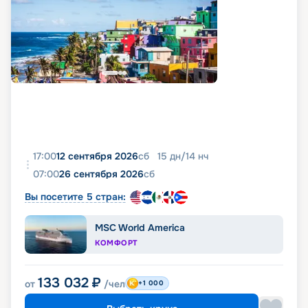
17:00
12 сентября 2026
сб
15
дн
/
14
нч
07:00
26 сентября 2026
сб
Вы посетите 5 стран:
MSC World America
КОМФОРТ
133 032
₽
от
/чел
+1 000