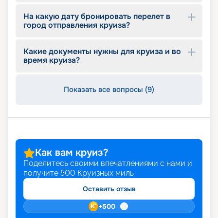
онлайн в удобное для вас время. Читайте
На какую дату бронировать перелет в
отзывы, смотрите описание, расписание,
город отправления круиза?
характеристики и маршруты. Не упустите
возможность воспользоваться привилегиями
раннего бронирования. Ваш незабываемый
Какие документы нужны для круиза и во
круиз начинается здесь и сейчас!
время круиза?
Показать все вопросы (9)
Как вам круиз?
Поделитесь своими впечатлениями с нами и
получите
500
Круизных миль
Оставить отзыв
+
500