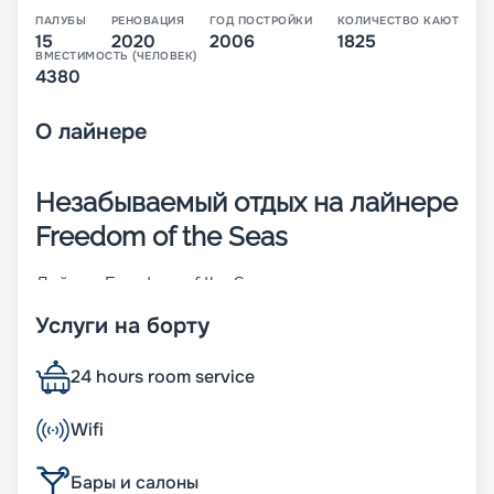
ПАЛУБЫ
РЕНОВАЦИЯ
ГОД ПОСТРОЙКИ
КОЛИЧЕСТВО КАЮТ
15
2020
2006
1825
ВМЕСТИМОСТЬ (ЧЕЛОВЕК)
4380
О
лайнере
Незабываемый отдых на лайнере
Freedom of the Seas
Лайнер Freedom of the Seas – легендарное
судно, которое принадлежит компании Royal
Услуги на борту
Caribbean International. Оно было построено в
2006-м, а в 2020 году проведена его
модернизация. Его суда-близнецы –
24 hours room service
Independence of the Seas и Liberty of the Seas.
Основные характеристики лайнера:
Wifi
• ширина – 56 м;
• длина – 339 м;
Бары и салоны
• водоизмещение – более 154 тыс. т;