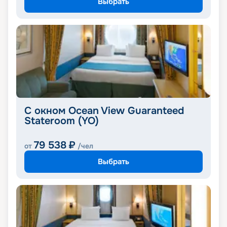
Выбрать
С окном Ocean View Guaranteed
Stateroom (YO)
79 538
₽
от
/чел
Выбрать