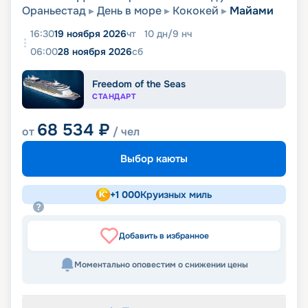
Ораньестад
День в море
Кококей
Майами
16:30
19 ноября 2026
чт
10
дн
/
9
нч
06:00
28 ноября 2026
сб
Freedom of the Seas
СТАНДАРТ
68 534
₽
от
/ чел
Выбор каюты
+
1 000
Круизных миль
Добавить в избранное
Моментально оповестим о снижении цены