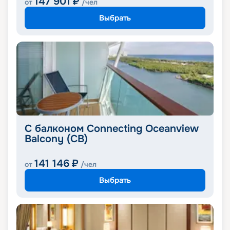
147 901
₽
от
/чел
Выбрать
С балконом Connecting Oceanview
Balcony (CB)
141 146
₽
от
/чел
Выбрать