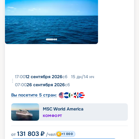
17:00
12 сентября 2026
сб
15
дн
/
14
нч
07:00
26 сентября 2026
сб
Вы посетите 5 стран:
MSC World America
КОМФОРТ
131 803
₽
от
/чел
+1 000