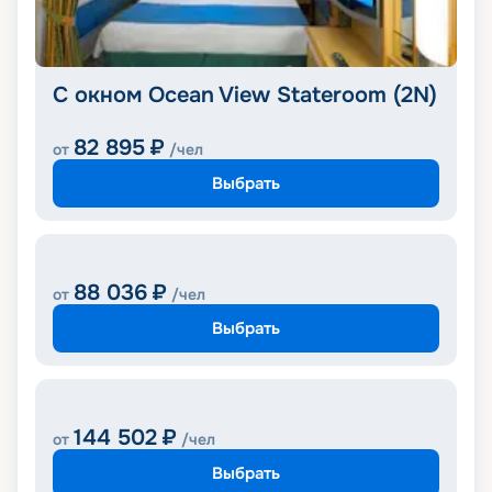
С окном Ocean View Stateroom (2N)
82 895
₽
от
/чел
Выбрать
88 036
₽
от
/чел
Выбрать
144 502
₽
от
/чел
Выбрать