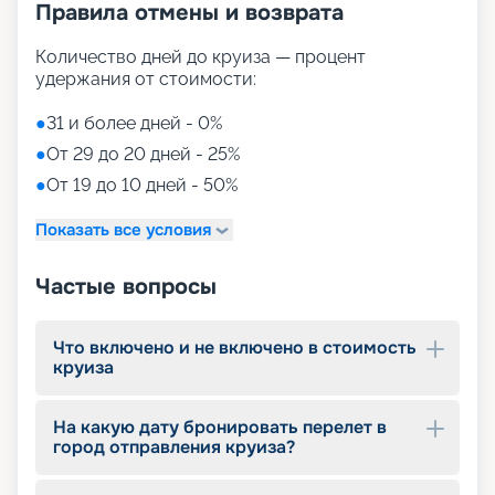
Правила отмены и возврата
конечно же, новую частную открытую веранду
для незабываемых вечеров.
Количество дней до круиза — процент
Путешествуйте с
удержания от стоимости:
«Круиз.онлайн»
●
31 и более дней - 0%
●
От 29 до 20 дней - 25%
Приглашаем вас ознакомиться с предложением
●
От 19 до 10 дней - 50%
компании «Круиз.онлайн» и купить
захватывающий круиз на роскошном лайнере в
Показать все условия
2026 - 2027 гг. прямо на нашем удобном и
интуитивно понятном сайте. Мы уделили особое
внимание созданию простого и быстрого
Частые вопросы
сервиса, который позволит вам оформить бронь
выбранного круиза всего за несколько минут.
Исследуйте детальные фото, схему и план палуб
Что включено и не включено в стоимость
лайнера, выбирайте из широкого ассортимента
круиза
кают различных классов и резервируйте их
онлайн в удобное для вас время. Читайте
На какую дату бронировать перелет в
отзывы, смотрите описание, расписание,
город отправления круиза?
характеристики и маршруты. Не упустите
возможность воспользоваться привилегиями