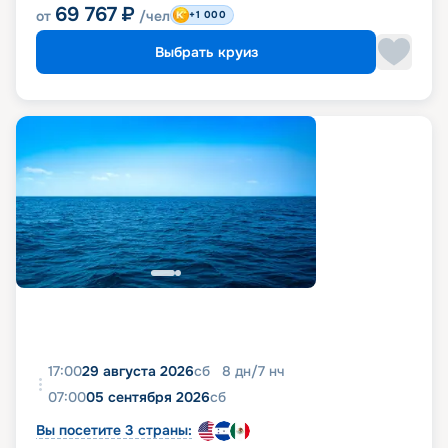
69 767
₽
от
/чел
+1 000
Выбрать круиз
17:00
29 августа 2026
сб
8
дн
/
7
нч
07:00
05 сентября 2026
сб
Вы посетите 3 страны: