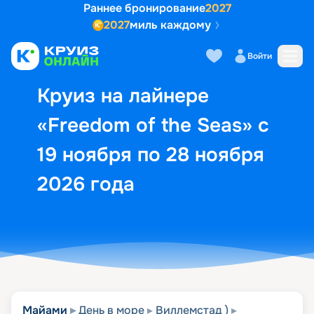
Раннее бронирование
2027
2027
миль каждому
Описание
Выбор кают
Маршрут и экск
Войти
Круиз на лайнере
«Freedom of the Seas» с
19 ноября по 28 ноября
2026 года
Майами
День в море
Виллемстад )