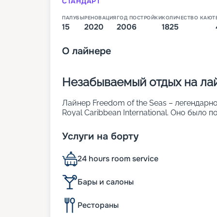
СТАНДАРТ
ПАЛУБЫ
РЕНОВАЦИЯ
ГОД ПОСТРОЙКИ
КОЛИЧЕСТВО КАЮТ
15
2020
2006
1825
О
лайнере
Незабываемый отдых на лай
Лайнер Freedom of the Seas – легендар
Royal Caribbean International. Оно было 
его модернизация. Его суда-близнецы – In
Seas. Основные характеристики лайнера
Услуги на борту
• ширина – 56 м;
• длина – 339 м;
24 hours room service
• водоизмещение – более 154 тыс. т;
• осадка – 8,5 м;
• общее число кают – 1 825, включая пр
Бары и салоны
может разместиться 4 380 человек.
Кроме просторных прогулочных палуб, 
Рестораны
соляриями, катком, стеной для скалолазан