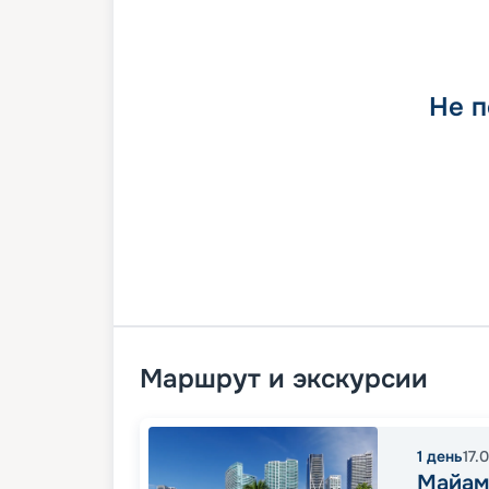
Не п
Маршрут и экскурсии
1
день
17.
Майам