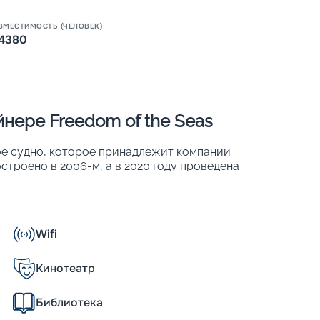
ВМЕСТИМОСТЬ (ЧЕЛОВЕК)
4380
нере Freedom of the Seas
ное судно, которое принадлежит компании
построено в 2006-м, а в 2020 году проведена
dependence of the Seas и Liberty of the
:
Wifi
осторные с большими балконами. В них
Кинотеатр
лайнер удивит висячими бассейнами-
Библиотека
ия и т. д.