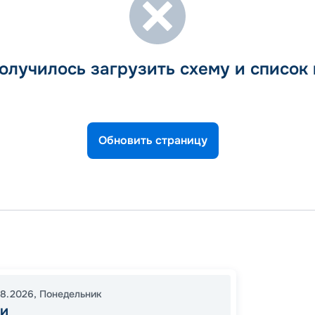
олучилось загрузить схему и список
Обновить страницу
Майам
День в
16:30
1
08.2026
,
Понедельник
и
06:00