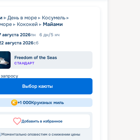
и
День в море
Косумель
 море
Кококей
Майами
7 августа 2026
пн
6
дн
/
5
нч
22 августа 2026
сб
Freedom of the Seas
СТАНДАРТ
 запросу
Выбор каюты
+
1 000
Круизных миль
Добавить в избранное
Моментально оповестим о снижении цены