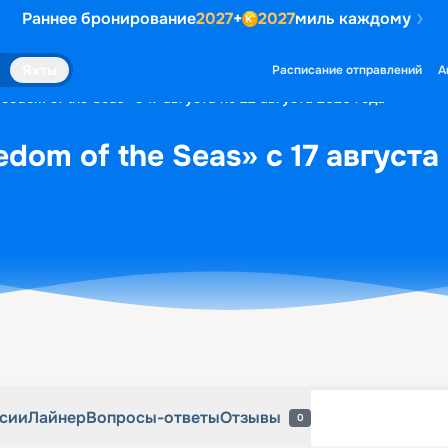
Раннее бронирование
2027
+
2027
миль каждому
рсии
Лайнер
Вопросы-ответы
Отзывы
0
Яхты
Расписание отправлений
А
eedom of the Seas» с 17 августа по 22 августа 2026 года
dom of the Seas» с 17 августа
рсии
Лайнер
Вопросы-ответы
Отзывы
0