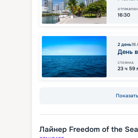
ОТПРАВЛЕН
16:30
2
день
18
День в
СТОЯНКА
23 ч 59
Показать 
Лайнер
Freedom of the Se