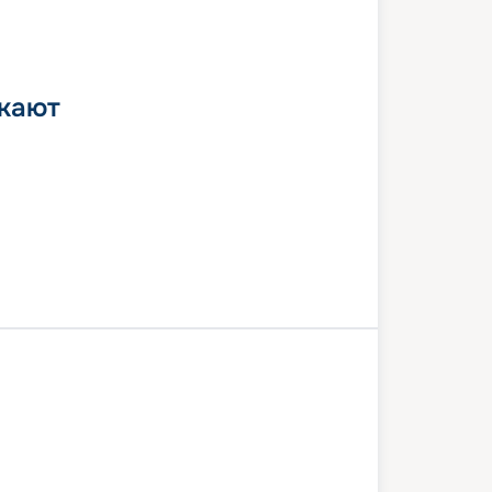
 кают
и
День в море
Косумель
 море
Кококей
Майами
7 августа 2026
пн
6
дн
/
5
нч
22 августа 2026
сб