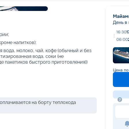
+
27
фотографий
Майам
День в
16:30
1
рии;
06:00
кроме напитков);
 вода, молоко, чай, кофе (обычный и без
атизированная вода, соки (не
де пакетиков быстрого приготовления))
Цена по
оплачивается на борту теплохода