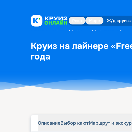
Описание
Выбор кают
Маршрут и экску
Река
Море
Ж/д круизы
Главная
•
Поиск круизов
•
Круиз на лайнере «Fr
Круиз на лайнере «Free
года
Описание
Выбор кают
Маршрут и экску