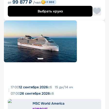
99 877
₽
от
/чел
+1 000
Выбрать круиз
17:00
12 сентября 2026
сб
15
дн
/
14
нч
07:00
26 сентября 2026
сб
MSC World America
КОМФОРТ