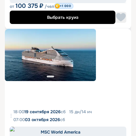
100 375
₽
от
/чел
+1 000
Выбрать круиз
18:00
19 сентября 2026
сб
15
дн
/
14
нч
07:00
03 октября 2026
сб
MSC World America