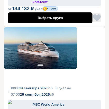
КОМФОРТ
134 132
₽
от
/чел
+1 000
Выбрать круиз
18:00
19 сентября 2026
сб
8
дн
/
7
нч
07:00
26 сентября 2026
сб
MSC World America