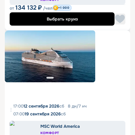
134 132
₽
от
/чел
+1 000
Выбрать круиз
17:00
12 сентября 2026
сб
8
дн
/
7
нч
07:00
19 сентября 2026
сб
MSC World America
КОМФОРТ