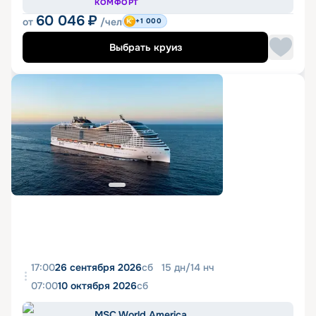
КОМФОРТ
60 046
₽
от
/чел
+1 000
Выбрать круиз
17:00
26 сентября 2026
сб
15
дн
/
14
нч
07:00
10 октября 2026
сб
MSC World America