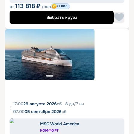
113 818
₽
от
/чел
+1 000
Выбрать круиз
17:00
29 августа 2026
сб
8
дн
/
7
нч
07:00
05 сентября 2026
сб
MSC World America
КОМФОРТ