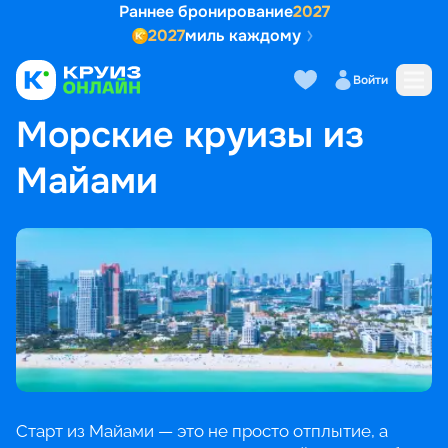
Раннее бронирование
2027
2027
миль каждому
Войти
ГЛАВНАЯ
•
ПОПУЛЯРНЫЕ НАПРАВЛЕНИЯ
•
МОРСКИЕ КРУИЗЫ ИЗ МАЙАМИ
Морские круизы из
Майами
Старт из Майами — это не просто отплытие, а