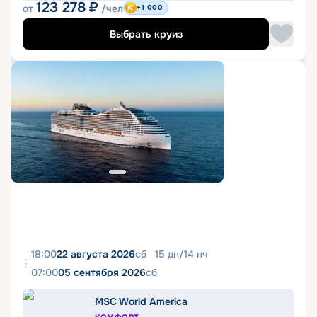
123 278
₽
от
/чел
+1 000
Выбрать круиз
18:00
22 августа 2026
сб
15
дн
/
14
нч
07:00
05 сентября 2026
сб
MSC World America