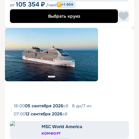
105 354
₽
от
/чел
+1 000
Выбрать круиз
18:00
05 сентября 2026
сб
8
дн
/
7
нч
07:00
12 сентября 2026
сб
MSC World America
КОМФОРТ