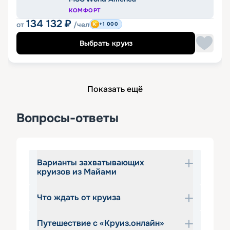
КОМФОРТ
134 132
₽
от
/чел
+1 000
Выбрать круиз
Показать ещё
Вопросы-ответы
Варианты захватывающих
круизов из Майами
Что ждать от круиза
Кажется, «круиз из Майами» даже 
звучит как мечта. Почему бы не 
Путешествие с «Круиз.онлайн»
воплотить ее в жизнь? Бирюзовые 
Выбирая в качестве путешествия 