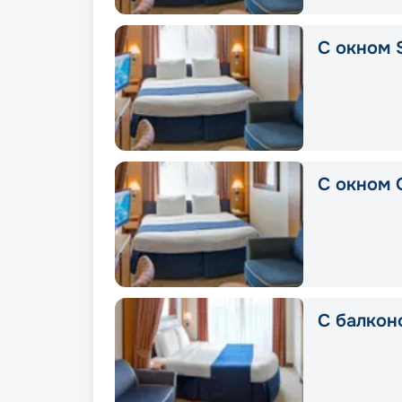
С окном 
С окном 
С балкон