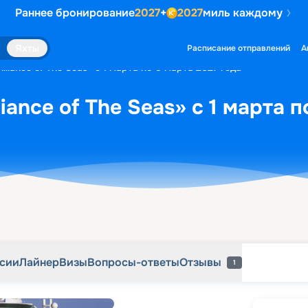
Раннее бронирование
2027
+
2027
миль каждому
рсии
Лайнер
Визы
Вопросы-ответы
Отзывы
1
Яхты
Расписание отправлений
А
lliance of The Seas» с 1 марта по 5 марта 2027 года
liance of The Seas» с 1 марта 
рсии
Лайнер
Визы
Вопросы-ответы
Отзывы
1