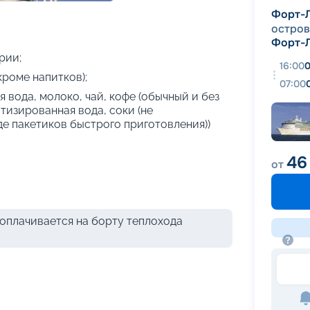
+
23
фотографий
Форт-
остров
Форт-
рии;
16:00
0
кроме напитков);
07:00
 вода, молоко, чай, кофе (обычный и без
атизированная вода, соки (не
де пакетиков быстрого приготовления))
46
от
оплачивается на борту теплохода