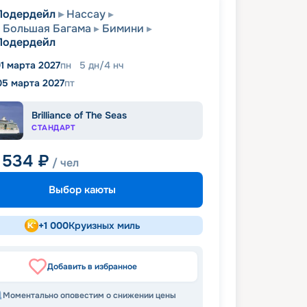
Лодердейл
Нассау
 Большая Багама
Бимини
Лодердейл
1 марта 2027
пн
5
дн
/
4
нч
05 марта 2027
пт
Brilliance of The Seas
СТАНДАРТ
 534
₽
/ чел
Выбор каюты
+
1 000
Круизных миль
Добавить в избранное
Моментально оповестим о снижении цены