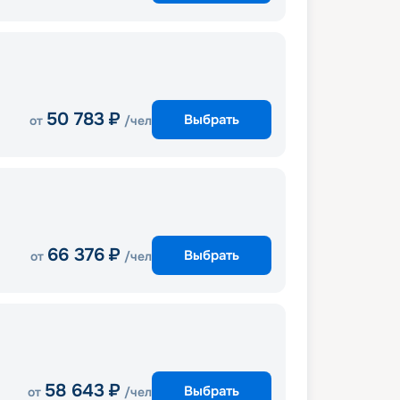
50 783
₽
Выбрать
от
/чел
66 376
₽
Выбрать
от
/чел
58 643
₽
Выбрать
от
/чел