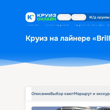
Описание
Выбор кают
Маршрут и экску
Река
Море
Ж/д круизы
Главная
•
Поиск круизов
•
Круиз на лайнере «Bri
Круиз на лайнере «Bril
Описание
Выбор кают
Маршрут и экску