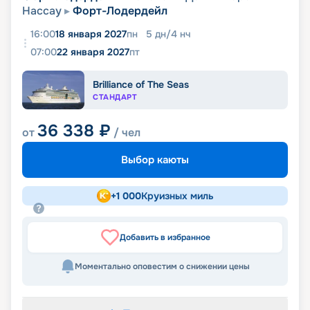
Нассау
Форт-Лодердейл
16:00
18 января 2027
пн
5
дн
/
4
нч
07:00
22 января 2027
пт
Brilliance of The Seas
СТАНДАРТ
36 338
₽
от
/ чел
Выбор каюты
+
1 000
Круизных миль
Добавить в избранное
Моментально оповестим о снижении цены