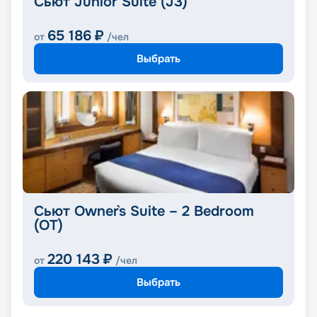
Сьют Junior Suite (J3)
65 186
₽
от
/чел
Выбрать
Сьют Owner`s Suite – 2 Bedroom
(OT)
220 143
₽
от
/чел
Выбрать