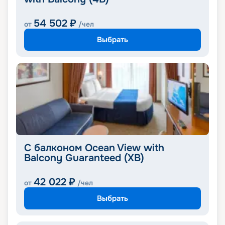
54 502
₽
от
/чел
Выбрать
С балконом Ocean View with
Balcony Guaranteed (XB)
42 022
₽
от
/чел
Выбрать