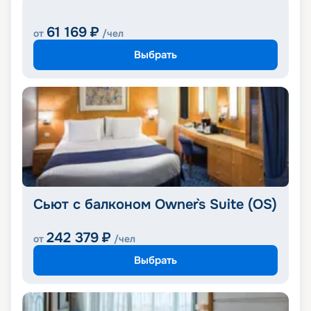
61 169
₽
от
/чел
Выбрать
Cьют с балконом Owner`s Suite (OS)
242 379
₽
от
/чел
Выбрать