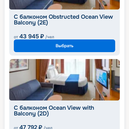
С балконом Obstructed Ocean View
Balcony (2E)
43 945
₽
от
/чел
Выбрать
С балконом Ocean View with
Balcony (2D)
47 792
₽
от
/чел