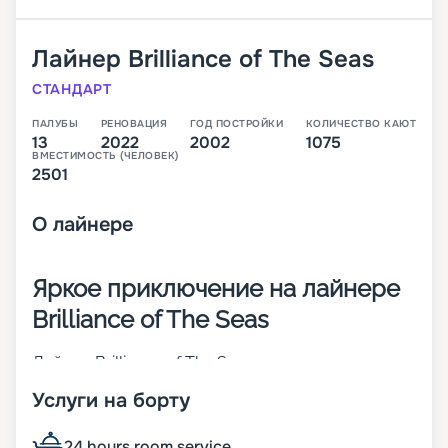
Лайнер
Brilliance of The Seas
СТАНДАРТ
ПАЛУБЫ
РЕНОВАЦИЯ
ГОД ПОСТРОЙКИ
КОЛИЧЕСТВО КАЮТ
13
2022
2002
1075
ВМЕСТИМОСТЬ (ЧЕЛОВЕК)
2501
О
лайнере
Яркое приключение на лайнере
Brilliance of The Seas
Лайнер Brilliance of The Seas – это судно класса
Radiance-class, построенное в 2002 году и
Услуги на борту
прошедшее реновацию в 2018-м. Теплоход готов
принять на свой 13-палубный борт 2501
пассажира, которые могут разместиться в 1050
24 hours room service