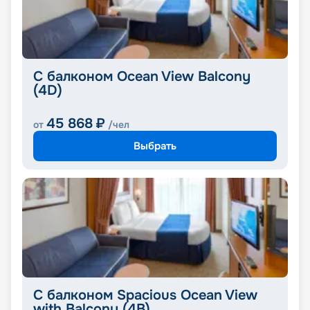
С балконом Ocean View Balcony
(4D)
45 868
₽
от
/чел
Выбрать
С балконом Spacious Ocean View
with Balcony (4B)