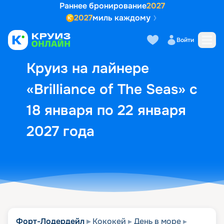
Раннее бронирование
2027
2027
миль каждому
Описание
Выбор кают
Маршрут и экск
Войти
Круиз на лайнере
«Brilliance of The Seas» с
18 января по 22 января
2027 года
Форт-Лодердейл
Кококей
День в море