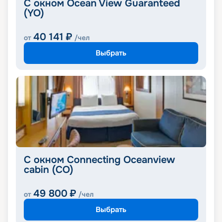
С окном Ocean View Guaranteed
(YO)
40 141
₽
от
/чел
Выбрать
С окном Connecting Oceanview
cabin (CO)
49 800
₽
от
/чел
Выбрать