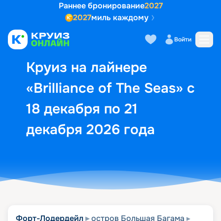
Раннее бронирование
2027
2027
миль каждому
Описание
Выбор кают
Маршрут и экск
Войти
Круиз на лайнере
«Brilliance of The Seas» с
18 декабря по 21
декабря 2026 года
Форт-Лодердейл
остров Большая Багама