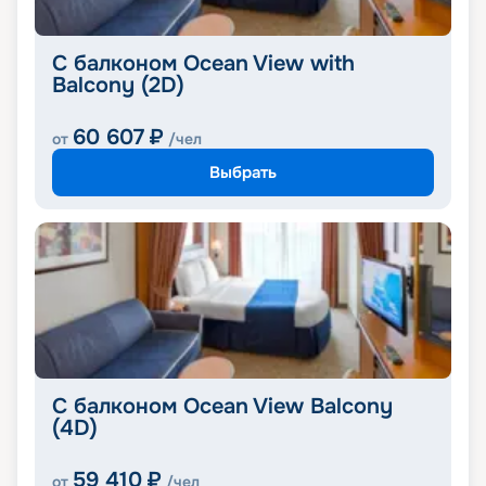
С балконом Ocean View with
Balcony (2D)
60 607
₽
от
/чел
Выбрать
С балконом Ocean View Balcony
(4D)
59 410
₽
от
/чел