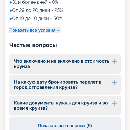
●
31 и более дней - 0%
Brilliance of the Seas – это не просто корабль. Это
●
От 29 до 20 дней - 25%
мир удивительных возможностей, где каждый
●
От 19 до 10 дней - 50%
может найти что-то особенное для себя.
Заходите на сайт «Круиз.онлайн» и покупайте
Показать все условия
тур, который подойдет именно вам в 2026 - 2027
гг. Смотрите фото и схемы, планы палуб,
расписание и описание лайнеров, читайте
Частые вопросы
отзывы, изучайте цены и маршруты, их
характеристики. Оплачивайте круиз в режиме
онлайн. Погрузитесь в атмосферу роскоши и
Что включено и не включено в стоимость
комфорта с Brilliance of the Seas – вашим
круиза
спутником в путешествиях по морям и океанам.
На какую дату бронировать перелет в
город отправления круиза?
Какие документы нужны для круиза и во
время круиза?
Показать все вопросы (9)