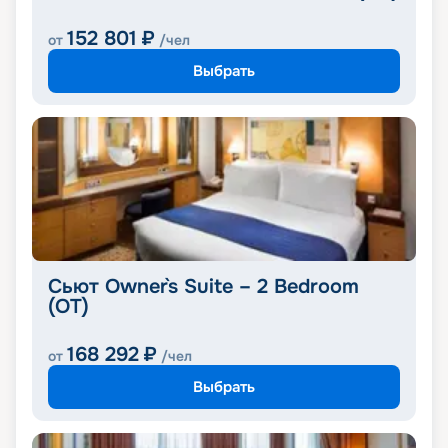
152 801
₽
от
/чел
Выбрать
Сьют Owner`s Suite – 2 Bedroom
(OT)
168 292
₽
от
/чел
Выбрать