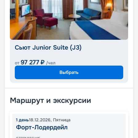
Сьют Junior Suite (J3)
97 277
₽
от
/чел
Выбрать
Маршрут и экскурсии
1
день
18.12.2026
,
Пятница
Форт-Лодердейл