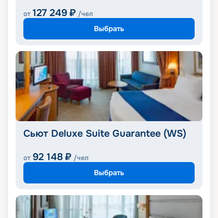
127 249
₽
от
/чел
Выбрать
Сьют Deluxe Suite Guarantee (WS)
92 148
₽
от
/чел
Выбрать