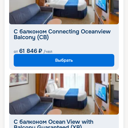
С балконом Connecting Oceanview
Balcony (CB)
61 846
₽
от
/чел
Выбрать
С балконом Ocean View with
Balcony Guaranteed (XB)