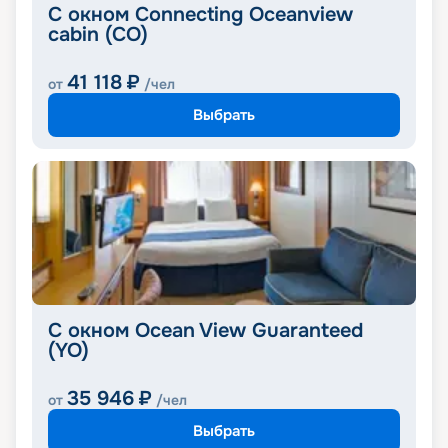
С окном Connecting Oceanview
cabin (CO)
41 118
₽
от
/чел
Выбрать
С окном Ocean View Guaranteed
(YO)
35 946
₽
от
/чел
Выбрать