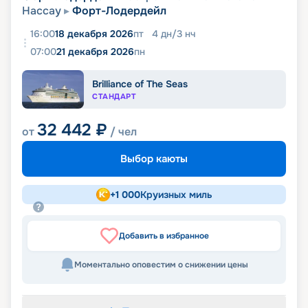
Нассау
Форт-Лодердейл
16:00
18 декабря 2026
пт
4
дн
/
3
нч
07:00
21 декабря 2026
пн
Brilliance of The Seas
СТАНДАРТ
32 442
₽
от
/ чел
Выбор каюты
+
1 000
Круизных миль
Добавить в избранное
Моментально оповестим о снижении цены