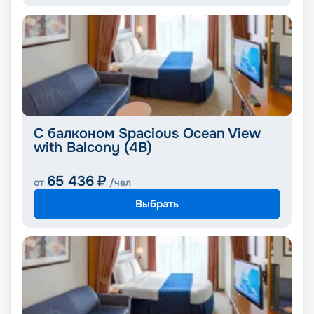
С балконом Spacious Ocean View
with Balcony (4B)
65 436
₽
от
/чел
Выбрать