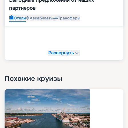
Выгодные предложения от наших
партнеров
🏨
✈️
🚗
Отели
Авиабилеты
Трансферы
Развернуть
Похожие круизы