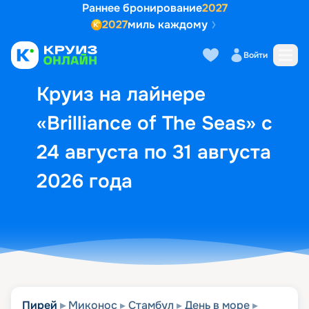
Раннее бронирование
2027
2027
миль каждому
Описание
Выбор кают
Маршрут и экск
Войти
Круиз на лайнере
«Brilliance of The Seas» с
24 августа по 31 августа
2026 года
Пирей
Миконос
Стамбул
День в море