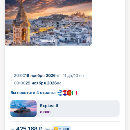
20:00
19 ноября 2026
чт
11
дн
/
10
нч
08:00
29 ноября 2026
вс
Вы посетите 4 страны:
Explora II
ЛЮКС
425 168
₽
от
/чел
+1 000