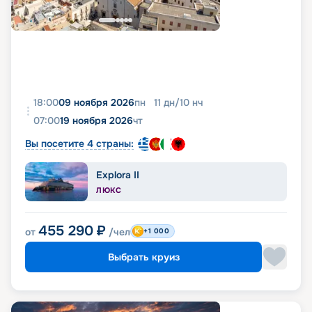
18:00
09 ноября 2026
пн
11
дн
/
10
нч
07:00
19 ноября 2026
чт
Вы посетите 4 страны:
Explora II
ЛЮКС
455 290
₽
от
/чел
+1 000
Выбрать круиз