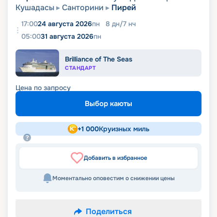
Кушадасы
Санторини
Пирей
17:00
24 августа 2026
пн
8
дн
/
7
нч
05:00
31 августа 2026
пн
Brilliance of The Seas
СТАНДАРТ
Цена по запросу
Выбор каюты
+
1 000
Круизных миль
Добавить в избранное
Моментально оповестим о снижении цены
Поделиться