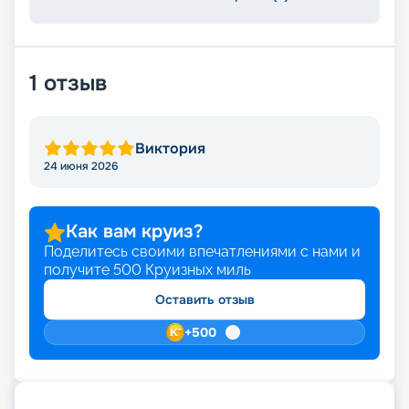
расписание и описание лайнеров, читайте
отзывы, изучайте цены и маршруты, их
характеристики. Оплачивайте круиз в режиме
онлайн. Погрузитесь в атмосферу роскоши и
1
отзыв
комфорта с Brilliance of the Seas – вашим
спутником в путешествиях по морям и океанам.
Виктория
24 июня 2026
Как вам круиз?
Поделитесь своими впечатлениями с нами и
получите
500
Круизных миль
Оставить отзыв
+
500