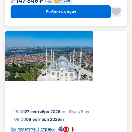
147 846
₽
от
/чел
+1 000
Выбрать круиз
18:00
27 сентября 2026
вс
10
дн
/
9
нч
08:00
06 октября 2026
вт
Вы посетите 3 страны: