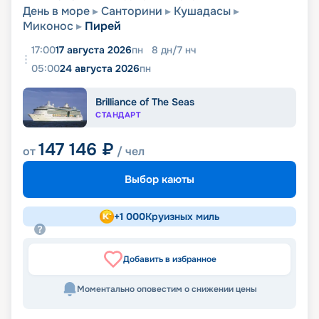
День в море
Санторини
Кушадасы
Миконос
Пирей
17:00
17 августа 2026
пн
8
дн
/
7
нч
05:00
24 августа 2026
пн
Brilliance of The Seas
СТАНДАРТ
147 146
₽
от
/ чел
Выбор каюты
+
1 000
Круизных миль
Добавить в избранное
Моментально оповестим о снижении цены