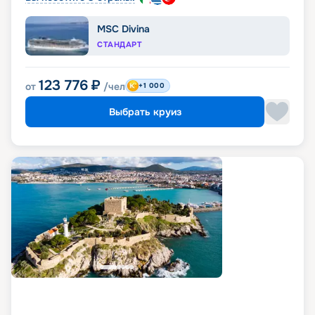
MSC Divina
СТАНДАРТ
123 776
₽
от
/чел
+1 000
Выбрать круиз