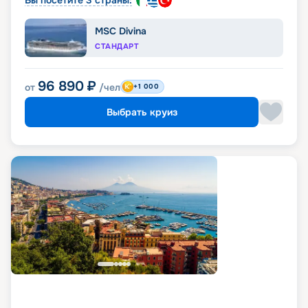
MSC Divina
СТАНДАРТ
96 890
₽
от
/чел
+1 000
Выбрать круиз