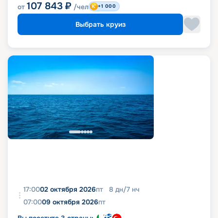
107 843
₽
от
/чел
+1 000
Выбрать круиз
17:00
02 октября 2026
пт
8
дн
/
7
нч
07:00
09 октября 2026
пт
Вы посетите 3 страны: