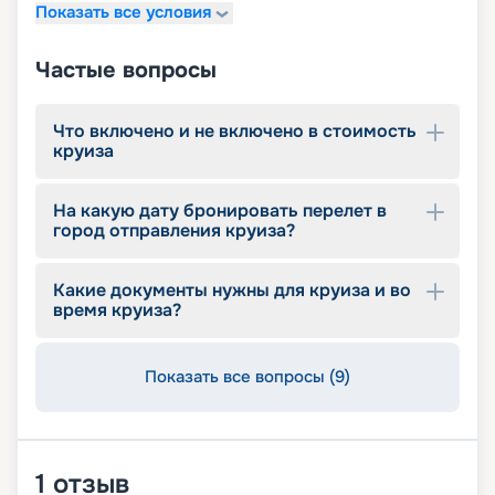
Показать все условия
тур, который подойдет именно вам в 2026 - 2027
гг. Смотрите фото и схемы, планы палуб,
расписание и описание лайнеров, читайте
Частые вопросы
отзывы, изучайте цены и маршруты, их
характеристики. Оплачивайте круиз в режиме
онлайн. Погрузитесь в атмосферу роскоши и
Что включено и не включено в стоимость
комфорта с Brilliance of the Seas – вашим
круиза
спутником в путешествиях по морям и океанам.
На какую дату бронировать перелет в
город отправления круиза?
Какие документы нужны для круиза и во
время круиза?
Показать все вопросы (9)
1
отзыв