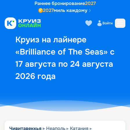
Раннее бронирование
2027
2027
миль каждому
Описание
Выбор кают
Маршрут и экск
Войти
Круиз на лайнере
«Brilliance of The Seas» с
17 августа по 24 августа
2026 года
Чивитавеккья
Неаполь
Катания