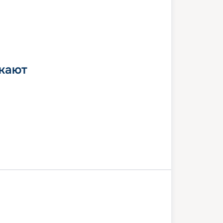
 кают
Миконос
Кушадасы
Санторини
ей, Крит
Катаколон (Олимпия)
 море
Чивитавеккья