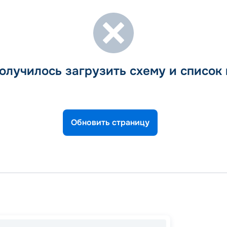
олучилось загрузить схему и список
Обновить страницу
Пирей
Суда-Б
День в