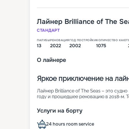
Лайнер
Brilliance of The Se
СТАНДАРТ
ПАЛУБЫ
РЕНОВАЦИЯ
ГОД ПОСТРОЙКИ
КОЛИЧЕСТВО КАЮТ
13
2022
2002
1075
О
лайнере
Яркое приключение на лайне
Лайнер Brilliance of The Seas – это судн
году и прошедшее реновацию в 2018-м. Т
палубный борт 2501 пассажира, которые 
обладает водоизмещением 90 090 тонн. 
Услуги на борту
• зона отдыха с бассейном и джакузи под
• скалодром для любителей активного от
24 hours room service
• хорошо продуманная развлекательная 