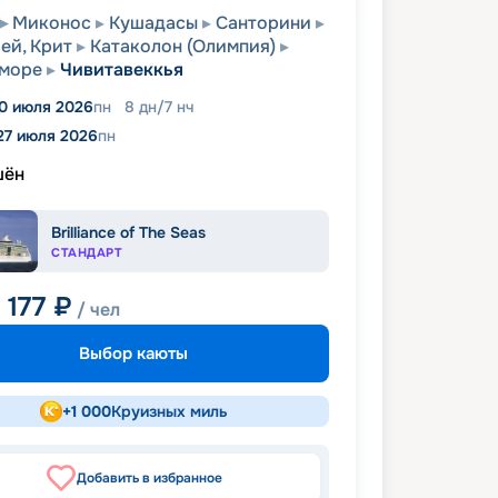
Миконос
Кушадасы
Санторини
ей, Крит
Катаколон (Олимпия)
 море
Чивитавеккья
0 июля 2026
пн
8
дн
/
7
нч
27 июля 2026
пн
шён
Brilliance of The Seas
СТАНДАРТ
 177
₽
/ чел
Выбор каюты
+
1 000
Круизных миль
Добавить в избранное