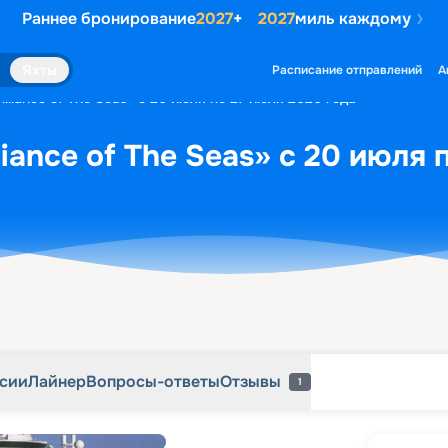
Раннее бронирование
2027
+
2027
миль каждому
рсии
Лайнер
Вопросы-ответы
Отзывы
1
Яхты
Расписание отправлений
А
illiance of The Seas» с 20 июля по 27 июля 2026 года
liance of The Seas» с 20 июля 
рсии
Лайнер
Вопросы-ответы
Отзывы
1