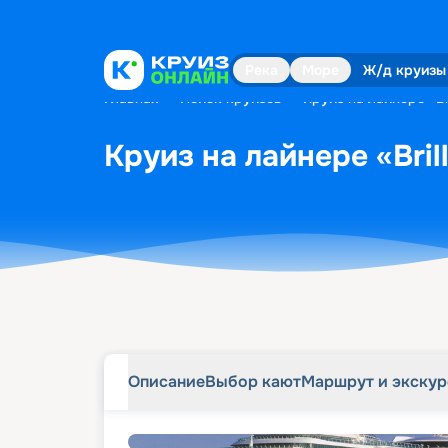
Описание
Выбор кают
Маршрут и экску
Река
Море
Ж/д круизы
Главная
•
Поиск круизов
•
Круиз на лайнере «Br
Круиз на лайнере «Bril
Описание
Выбор кают
Маршрут и экску