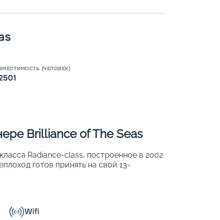
as
Пишит
ВМЕСТИМОСТЬ (ЧЕЛОВЕК)
2501
ре Brilliance of The Seas
о класса Radiance-class, построенное в 2002
еплоход готов принять на свой 13-
могут разместиться в 1050 каютах. Лайнер
На борту корабля есть:
 крышей из стекла;
дыха;
Wifi
и познавательная программа для детей и