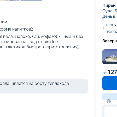
+
26
фотографий
Пирей
Суда-Б
День в
рии;
17:00
2
кроме напитков);
05:00
 вода, молоко, чай, кофе (обычный и без
Завер
атизированная вода, соки (не
де пакетиков быстрого приготовления))
127
от
оплачивается на борту теплохода