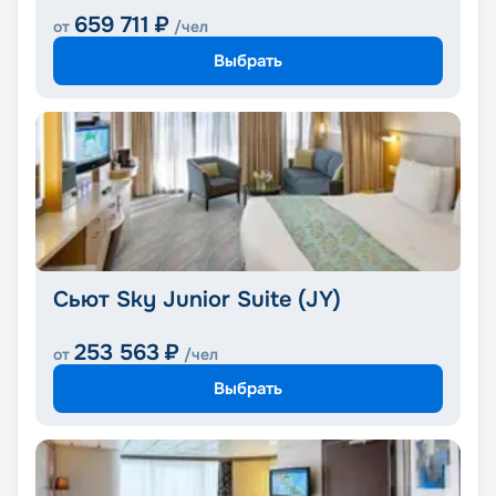
659 711
₽
от
/чел
Выбрать
Сьют Sky Junior Suite (JY)
253 563
₽
от
/чел
Выбрать