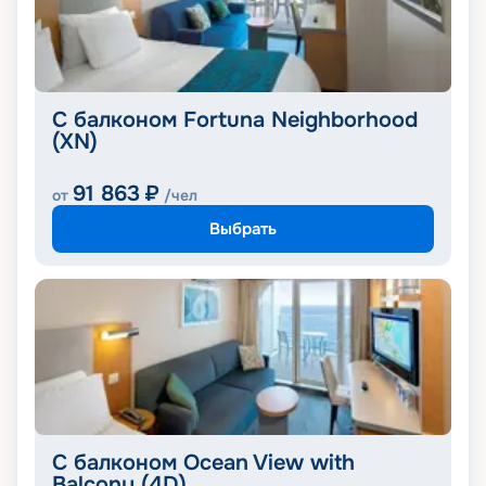
С балконом Fortuna Neighborhood
(XN)
91 863
₽
от
/чел
Выбрать
С балконом Ocean View with
Balcony (4D)