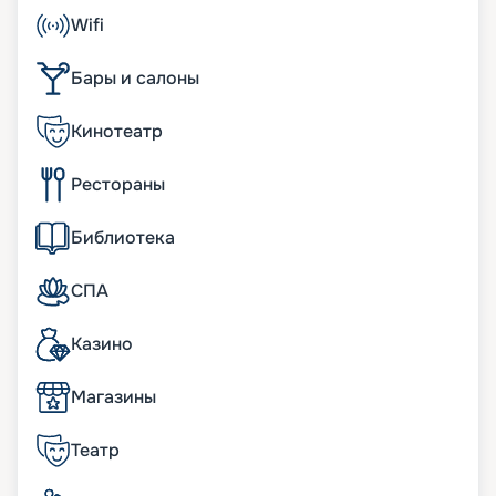
каюты с возможным размещением 6780
Wifi
пассажиров. На борту лайнера есть:
• театр под открытым небом, который порадует
Бары и салоны
видовыми шоу и акробатическими
выступлениями;
• парк под отрытым небом, где можно увидеть
Кинотеатр
красивые растения;
• симулятор серфинга для любителей
Рестораны
экстремальных приключений;
• развлекательная зона с аттракционами, где
понравится проводить время взрослым и детям.
Библиотека
Также множество других развлекательных
мероприятий и услуг.
СПА
Развлечения на борту
Казино
Одна из ярких особенностей лайнера включает
широкую конструкцию в целых 65 метров. Она
Магазины
создает просторную площадь для отдыха и
развлечений пассажиров. Например,
Театр
«Променад» и «Центральный парк» с живыми
растениями и деревьями.