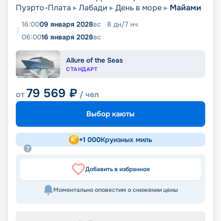
Пуэрто-Плата
Лабади
День в море
Майами
16:00
09 января 2028
вс
8
дн
/
7
нч
06:00
16 января 2028
вс
Allure of the Seas
СТАНДАРТ
79 569
₽
от
/ чел
Выбор каюты
+
1 000
Круизных миль
Добавить в избранное
Моментально оповестим о снижении цены