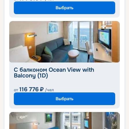
Выбрать
С балконом Ocean View with
Balcony (1D)
116 776
₽
от
/чел
Выбрать