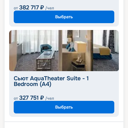
382 717
₽
от
/чел
Выбрать
Сьют AquaTheater Suite - 1
Bedroom (A4)
327 751
₽
от
/чел
Выбрать