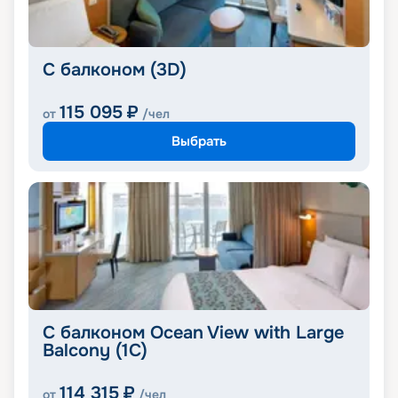
С балконом (3D)
115 095
₽
от
/чел
Выбрать
С балконом Ocean View with Large
Balcony (1C)
114 315
₽
от
/чел