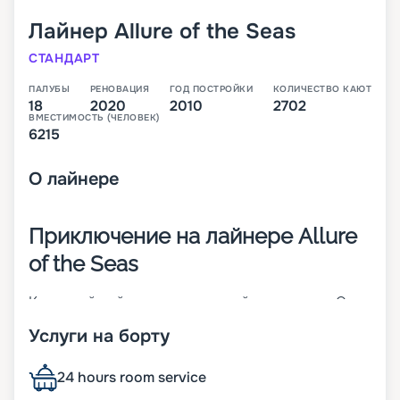
Лайнер
Allure of the Seas
СТАНДАРТ
ПАЛУБЫ
РЕНОВАЦИЯ
ГОД ПОСТРОЙКИ
КОЛИЧЕСТВО КАЮТ
18
2020
2010
2702
ВМЕСТИМОСТЬ (ЧЕЛОВЕК)
6215
О
лайнере
Приключение на лайнере Allure
of the Seas
Круизный лайнер, построенный в 2010 году. Он
прошел модернизацию в 2020 году. Является
Услуги на борту
частью класса Oasis-class – самого крупного
класса судов в мире. Корабль имеет длину 362
метра, а ширину 66 метров. В распоряжении
24 hours room service
гостей 18 палуб, на которых расположено 2742