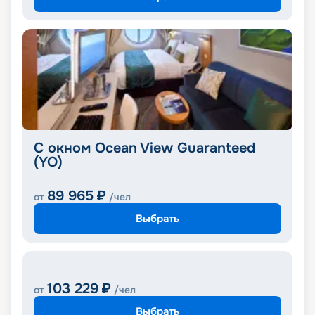
С окном Ocean View Guaranteed
(YO)
89 965
₽
от
/чел
Выбрать
103 229
₽
от
/чел
Выбрать