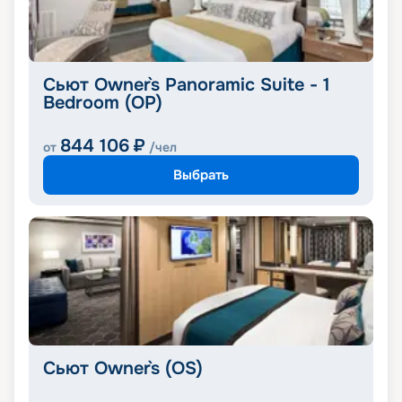
Сьют Owner`s Panoramic Suite - 1
Bedroom (OP)
844 106
₽
от
/чел
Выбрать
Сьют Owner`s (OS)