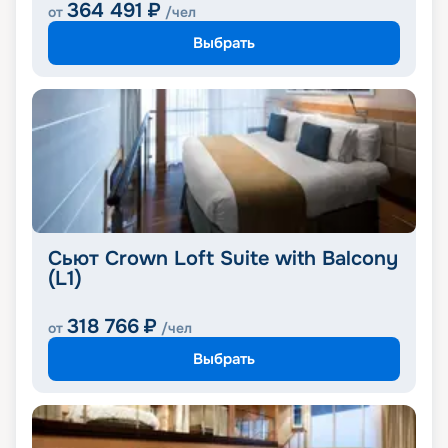
364 491
₽
от
/чел
Выбрать
Сьют Crown Loft Suite with Balcony
(L1)
318 766
₽
от
/чел
Выбрать