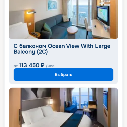
С балконом Ocean View With Large
Balcony (2C)
113 450
₽
от
/чел
Выбрать