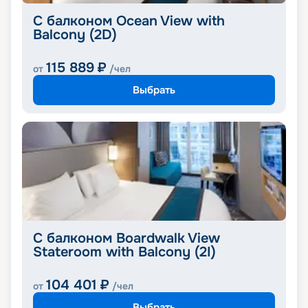
С балконом Ocean View with
Balcony (2D)
115 889
₽
от
/чел
Выбрать
С балконом Boardwalk View
Stateroom with Balcony (2I)
104 401
₽
от
/чел
Выбрать