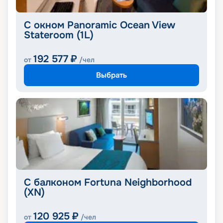
С окном Panoramic Ocean View
Stateroom (1L)
192 577
₽
от
/чел
Выбрать
С балконом Fortuna Neighborhood
(XN)
120 925
₽
от
/чел