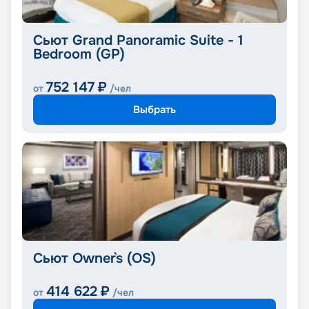
Сьют Grand Panoramic Suite - 1
Bedroom (GP)
752 147
₽
от
/чел
Выбрать
Сьют Owner`s (OS)
414 622
₽
от
/чел