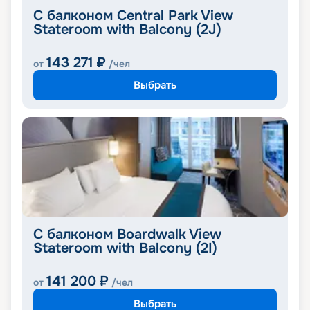
С балконом Central Park View
Stateroom with Balcony (2J)
143 271
₽
от
/чел
Выбрать
С балконом Boardwalk View
Stateroom with Balcony (2I)
141 200
₽
от
/чел
Выбрать