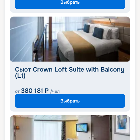
Выбрать
Сьют Crown Loft Suite with Balcony
(L1)
380 181
₽
от
/чел
Выбрать