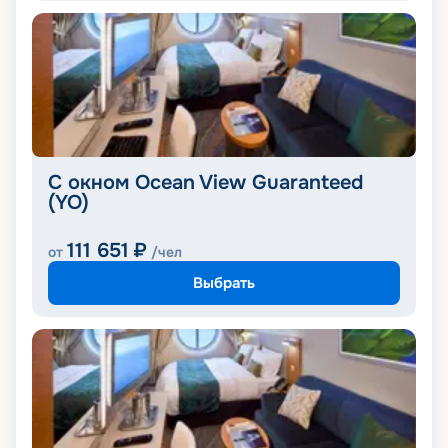
С окном Ocean View Guaranteed
(YO)
111 651
₽
от
/чел
Выбрать