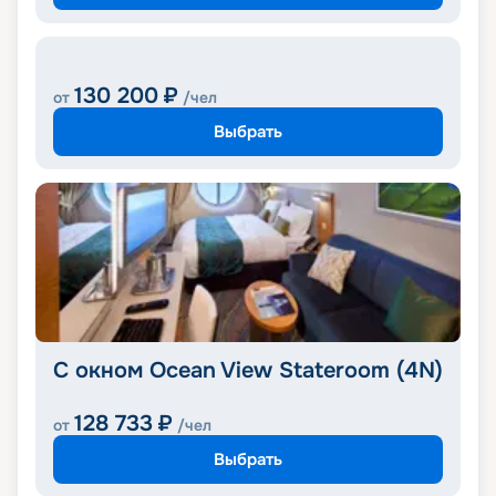
130 200
₽
от
/чел
Выбрать
С окном Ocean View Stateroom (4N)
128 733
₽
от
/чел
Выбрать