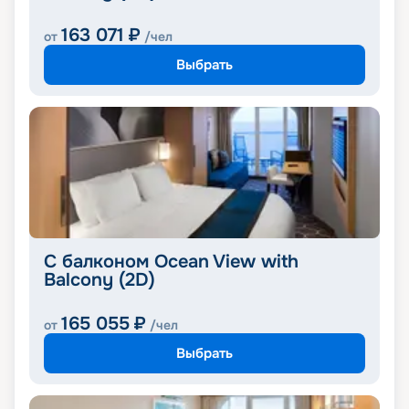
163 071
₽
от
/чел
Выбрать
С балконом Ocean View with
Balcony (2D)
165 055
₽
от
/чел
Выбрать