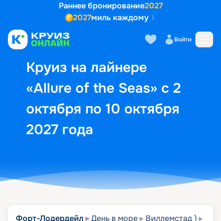
Раннее бронирование
2027
2027
миль каждому
Описание
Выбор кают
Маршрут и экск
Войти
Круиз на лайнере
«Allure of the Seas» с 2
октября по 10 октября
2027 года
Форт-Лодердейл
День в море
Виллемстад )