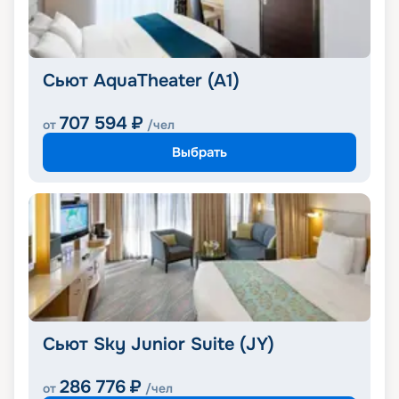
Сьют AquaTheater (A1)
707 594
₽
от
/чел
Выбрать
Сьют Sky Junior Suite (JY)
286 776
₽
от
/чел