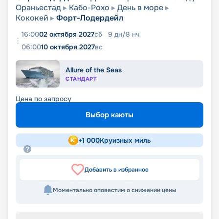
Ораньестад
Кабо-Рохо
День в море
Кококей
Форт-Лодердейл
16:00
02 октября 2027
сб
9
дн
/
8
нч
06:00
10 октября 2027
вс
Allure of the Seas
СТАНДАРТ
Цена по запросу
Выбор каюты
+
1 000
Круизных миль
Добавить в избранное
Моментально оповестим о снижении цены