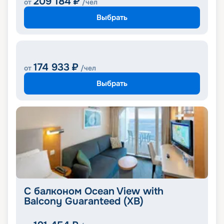
209 184
₽
от
/чел
Выбрать
174 933
₽
от
/чел
Выбрать
С балконом Ocean View with
Balcony Guaranteed (XB)