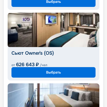
Выбрать
Сьют Owner`s (OS)
626 643
₽
от
/чел
Выбрать