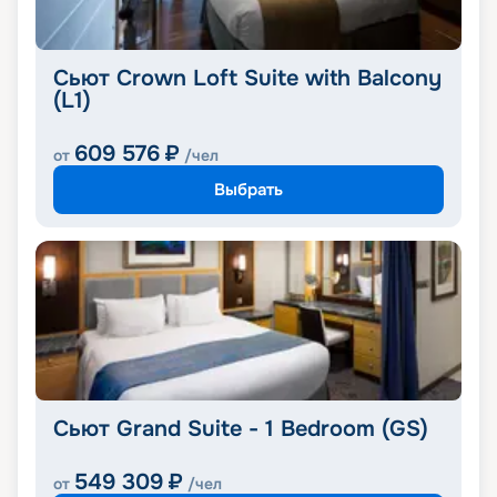
Сьют Crown Loft Suite with Balcony
(L1)
609 576
₽
от
/чел
Выбрать
Сьют Grand Suite - 1 Bedroom (GS)
549 309
₽
от
/чел