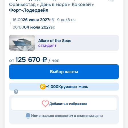
Ораньестад
День в море
Кококей
Форт-Лодердейл
16:00
26 июня 2027
сб
9
дн
/
8
нч
06:00
04 июля 2027
вс
Allure of the Seas
СТАНДАРТ
125 670
₽
от
/ чел
Выбор каюты
+
1 000
Круизных миль
Добавить в избранное
Моментально оповестим о снижении цены