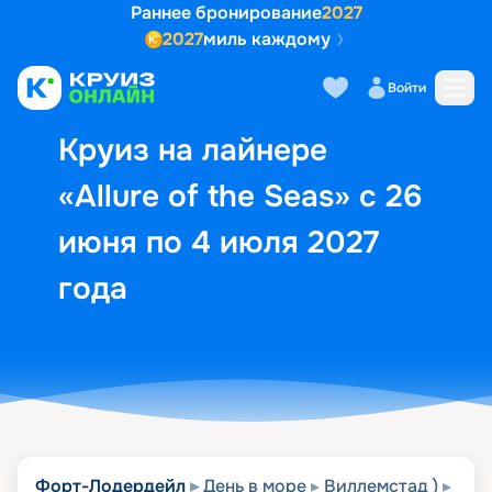
Раннее бронирование
2027
2027
миль каждому
Описание
Выбор кают
Маршрут и экск
Войти
Круиз на лайнере
«Allure of the Seas» с 26
июня по 4 июля 2027
года
Форт-Лодердейл
День в море
Виллемстад )