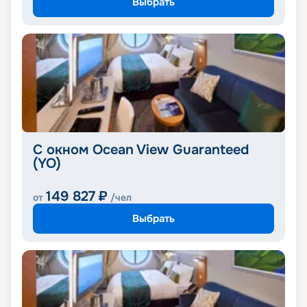
Выбрать
С окном Ocean View Guaranteed
(YO)
149 827
₽
от
/чел
Выбрать