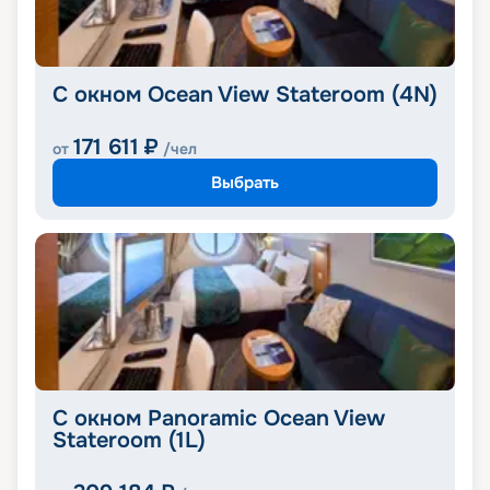
С окном Ocean View Stateroom (4N)
171 611
₽
от
/чел
Выбрать
С окном Panoramic Ocean View
Stateroom (1L)