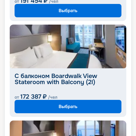
191 454
₽
от
/чел
Выбрать
С балконом Boardwalk View
Stateroom with Balcony (2I)
172 387
₽
от
/чел
Выбрать