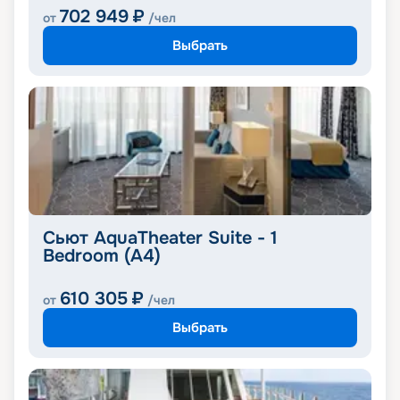
702 949
₽
от
/чел
Выбрать
Сьют AquaTheater Suite - 1
Bedroom (A4)
610 305
₽
от
/чел
Выбрать