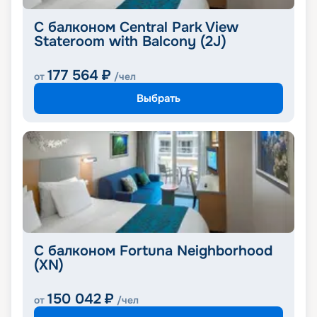
С балконом Central Park View
Stateroom with Balcony (2J)
177 564
₽
от
/чел
Выбрать
С балконом Fortuna Neighborhood
(XN)
150 042
₽
от
/чел