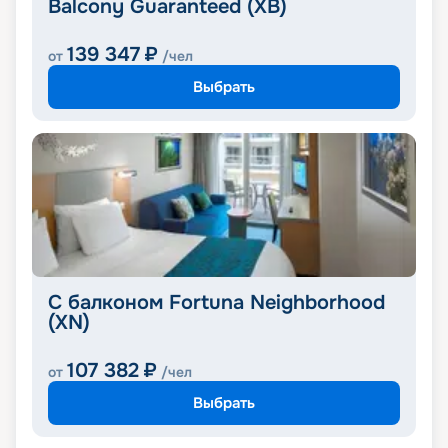
Balcony Guaranteed (XB)
139 347
₽
от
/чел
Выбрать
С балконом Fortuna Neighborhood
(XN)
107 382
₽
от
/чел
Выбрать