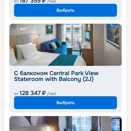
187 359
₽
от
/чел
Выбрать
С балконом Central Park View
Stateroom with Balcony (2J)
128 347
₽
от
/чел
Выбрать