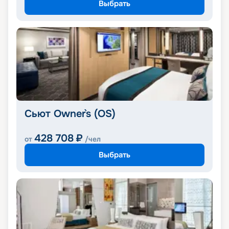
Выбрать
Сьют Owner`s (OS)
428 708
₽
от
/чел
Выбрать