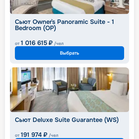
Сьют Owner`s Panoramic Suite - 1
Bedroom (OP)
1 016 615
₽
от
/чел
Выбрать
Сьют Deluxe Suite Guarantee (WS)
191 974
₽
от
/чел