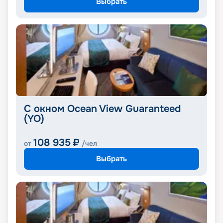
Выбрать
С окном Ocean View Guaranteed
(YO)
108 935
₽
от
/чел
Выбрать