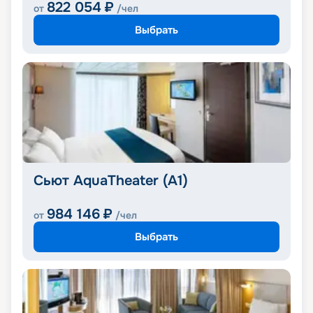
822 054
₽
от
/чел
Выбрать
Сьют AquaTheater (A1)
984 146
₽
от
/чел
Выбрать