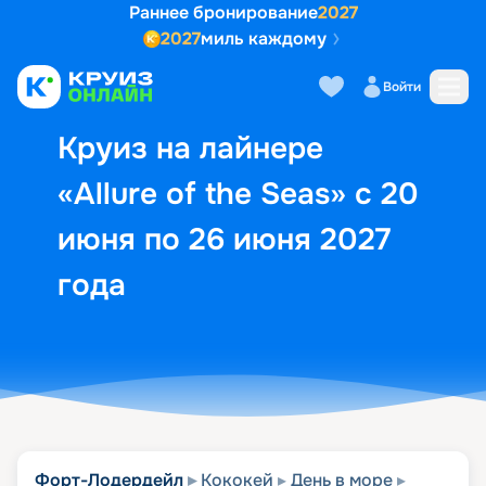
Раннее бронирование
2027
2027
миль каждому
Описание
Выбор кают
Маршрут и экск
Войти
Круиз на лайнере
«Allure of the Seas» с 20
июня по 26 июня 2027
года
Форт-Лодердейл
Кококей
День в море