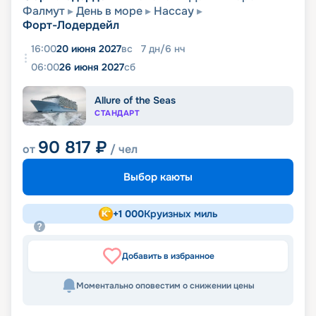
Фалмут
День в море
Нассау
Форт-Лодердейл
16:00
20 июня 2027
вс
7
дн
/
6
нч
06:00
26 июня 2027
сб
Allure of the Seas
СТАНДАРТ
90 817
₽
от
/ чел
Выбор каюты
+
1 000
Круизных миль
Добавить в избранное
Моментально оповестим о снижении цены