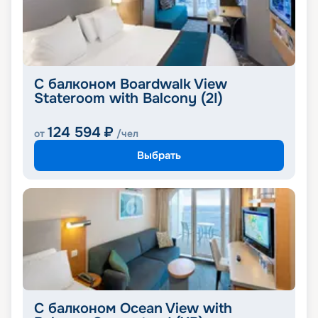
С балконом Boardwalk View
Stateroom with Balcony (2I)
124 594
₽
от
/чел
Выбрать
С балконом Ocean View with