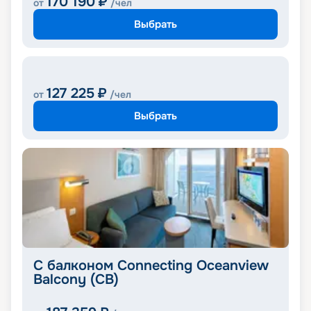
170 190
₽
от
/чел
Выбрать
127 225
₽
от
/чел
Выбрать
С балконом Connecting Oceanview
Balcony (CB)