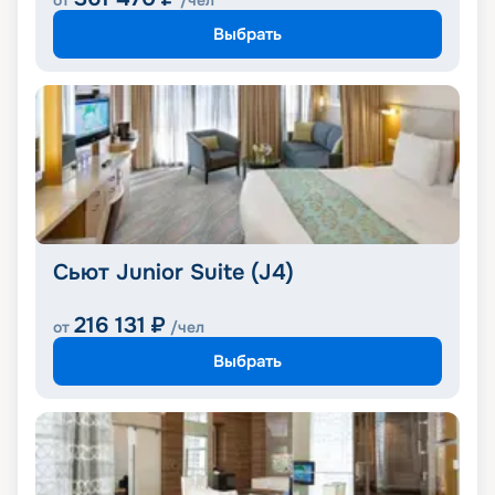
от
/чел
Выбрать
Сьют Junior Suite (J4)
216 131
₽
от
/чел
Выбрать