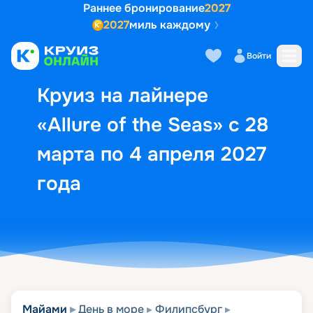
Раннее бронирование
2027
2027
миль каждому
Описание
Выбор кают
Маршрут и экск
Войти
Круиз на лайнере
«Allure of the Seas» с 28
марта по 4 апреля 2027
года
Майами
День в море
Филипсбург