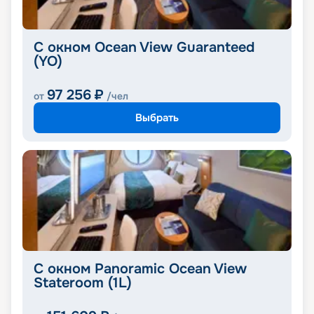
С окном Ocean View Guaranteed
(YO)
97 256
₽
от
/чел
Выбрать
С окном Panoramic Ocean View
Stateroom (1L)