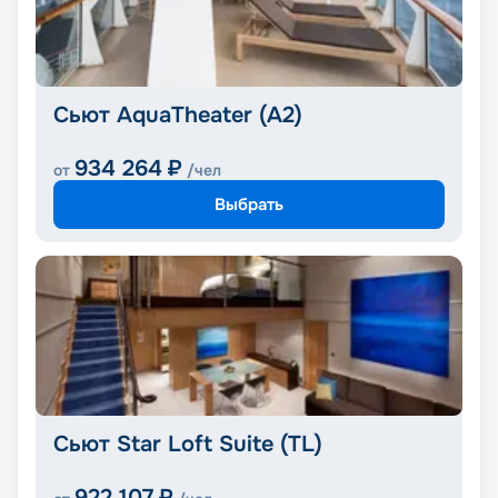
Сьют AquaTheater (A2)
934 264
₽
от
/чел
Выбрать
Сьют Star Loft Suite (TL)
922 107
₽