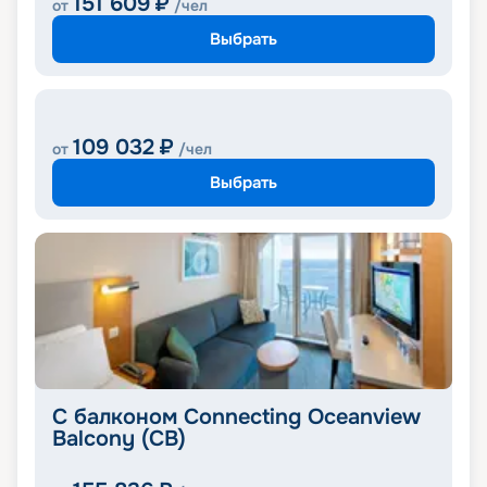
151 609
₽
от
/чел
Выбрать
109 032
₽
от
/чел
Выбрать
С балконом Connecting Oceanview
Balcony (CB)