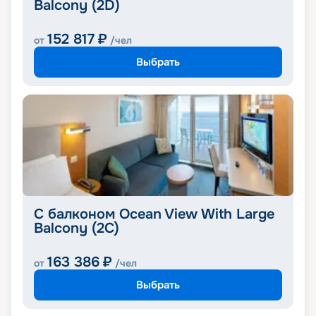
Balcony (2D)
152 817
₽
от
/чел
Выбрать
С балконом Ocean View With Large
Balcony (2C)
163 386
₽
от
/чел
Выбрать