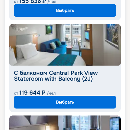
155 836
₽
от
/чел
Выбрать
С балконом Central Park View
Stateroom with Balcony (2J)
119 644
₽
от
/чел
Выбрать