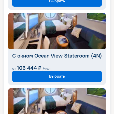
Выбрать
С окном Ocean View Stateroom (4N)
106 444
₽
от
/чел
Выбрать