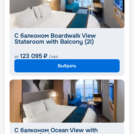
С балконом Boardwalk View
Stateroom with Balcony (2I)
123 095
₽
от
/чел
Выбрать
С балконом Ocean View with