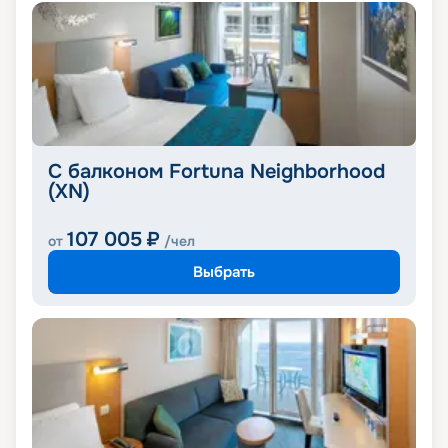
С балконом Fortuna Neighborhood
(XN)
107 005
₽
от
/чел
Выбрать