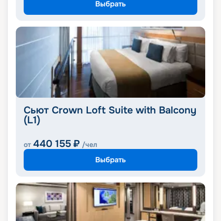
Выбрать
Сьют Crown Loft Suite with Balcony
(L1)
440 155
₽
от
/чел
Выбрать