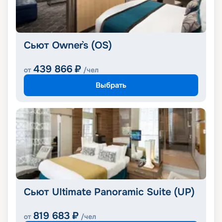
Сьют Owner`s (OS)
439 866
₽
от
/чел
Выбрать
Сьют Ultimate Panoramic Suite (UP)
819 683
₽
от
/чел