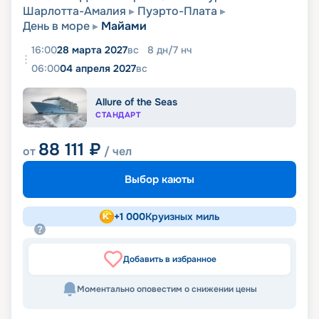
Шарлотта-Амалия
Пуэрто-Плата
День в море
Майами
16:00
28 марта 2027
вс
8
дн
/
7
нч
06:00
04 апреля 2027
вс
Allure of the Seas
СТАНДАРТ
88 111
₽
от
/ чел
Выбор каюты
+
1 000
Круизных миль
Добавить в избранное
Моментально оповестим о снижении цены