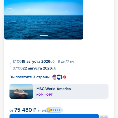
легко подобрать подходящую для себя каюту,
ознакомиться с подробной характеристикой,
схемой и планом палуб, описанием, маршрутом,
расписанием и фото теплохода, а также изучить
актуальные цены на круизные путешествия,
почитать отзывы клиентов. Наш сервис
бронирования круизов предоставляет всю
необходимую информацию для того, чтобы ваш
отдых начался с момента бронирования и
продолжался с максимальным комфортом и
удовольствием на протяжении всего круиза.
17:00
15 августа 2026
сб
8
дн
/
7
нч
07:00
22 августа 2026
сб
Вы посетите 3 страны:
MSC World America
КОМФОРТ
75 480
₽
от
/чел
+1 000