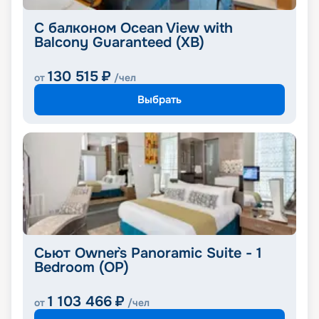
С балконом Ocean View with
Balcony Guaranteed (XB)
130 515
₽
от
/чел
Выбрать
Сьют Owner`s Panoramic Suite - 1
Bedroom (OP)
1 103 466
₽
от
/чел