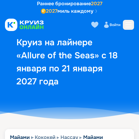
Раннее бронирование
2027
2027
миль каждому
Описание
Выбор кают
Маршрут и экск
Войти
Круиз на лайнере
«Allure of the Seas» с 18
января по 21 января
2027 года
Майами
Кококей
Нассау
Майами