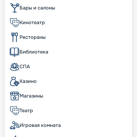
• театр под открытым небом, который порадует
Бары и салоны
видовыми шоу и акробатическими
выступлениями;
• парк под отрытым небом, где можно увидеть
Кинотеатр
красивые растения;
• симулятор серфинга для любителей
Рестораны
экстремальных приключений;
• развлекательная зона с аттракционами, где
понравится проводить время взрослым и детям.
Библиотека
Также множество других развлекательных
мероприятий и услуг.
СПА
Развлечения на борту
Казино
Одна из ярких особенностей лайнера включает
широкую конструкцию в целых 65 метров. Она
Магазины
создает просторную площадь для отдыха и
развлечений пассажиров. Например,
Театр
«Променад» и «Центральный парк» с живыми
растениями и деревьями.
Игровая комната
«Королевский променад».
Это уникальный
торгово-развлекательный центр. Он растянулся