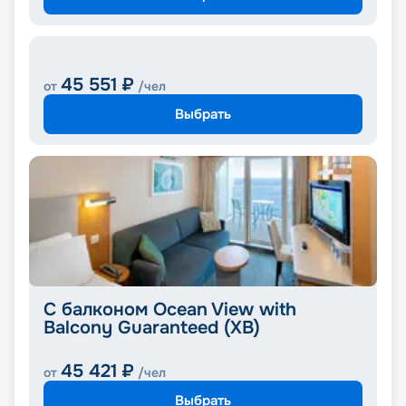
45 551
₽
от
/чел
Выбрать
С балконом Ocean View with
Balcony Guaranteed (XB)
45 421
₽
от
/чел
Выбрать