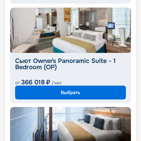
Сьют Owner`s Panoramic Suite - 1
Bedroom (OP)
366 018
₽
от
/чел
Выбрать