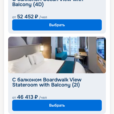
Balcony (4D)
52 452
₽
от
/чел
Выбрать
С балконом Boardwalk View
Stateroom with Balcony (2I)
46 413
₽
от
/чел
Выбрать