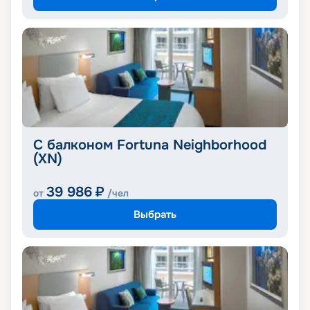
С балконом Fortuna Neighborhood
(XN)
39 986
₽
от
/чел
Выбрать