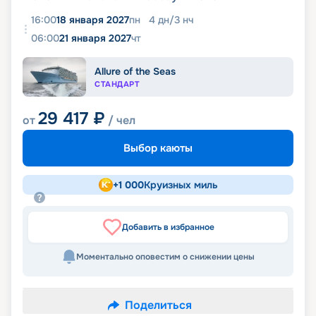
16:00
18 января 2027
пн
4
дн
/
3
нч
06:00
21 января 2027
чт
Allure of the Seas
СТАНДАРТ
29 417
₽
от
/ чел
Выбор каюты
+
1 000
Круизных миль
Добавить в избранное
Моментально оповестим о снижении цены
Поделиться