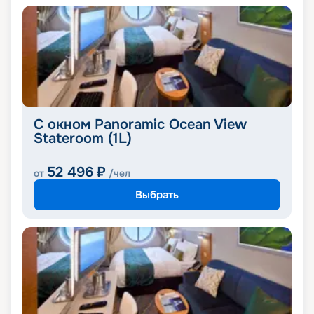
С окном Panoramic Ocean View
Stateroom (1L)
52 496
₽
от
/чел
Выбрать