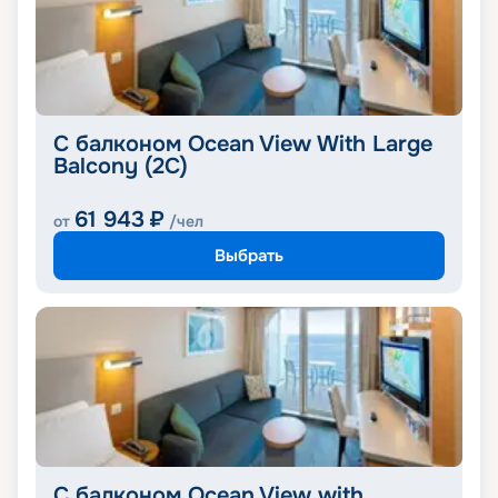
С балконом Ocean View With Large
Balcony (2C)
61 943
₽
от
/чел
Выбрать
С балконом Ocean View with