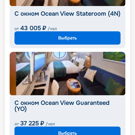
С окном Ocean View Stateroom (4N)
43 005
₽
от
/чел
Выбрать
С окном Ocean View Guaranteed
(YO)
37 225
₽
от
/чел
Выбрать