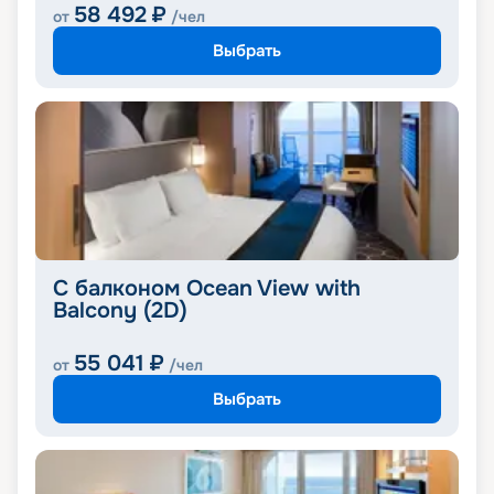
58 492
₽
от
/чел
Выбрать
С балконом Ocean View with
Balcony (2D)
55 041
₽
от
/чел
Выбрать