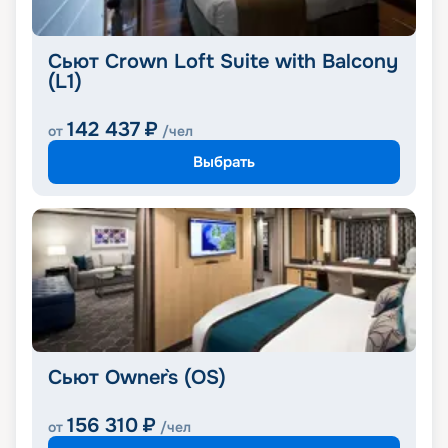
Сьют Crown Loft Suite with Balcony
(L1)
142 437
₽
от
/чел
Выбрать
Сьют Owner`s (OS)
156 310
₽
от
/чел