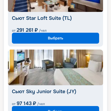
Сьют Star Loft Suite (TL)
291 261
₽
от
/чел
Выбрать
Сьют Sky Junior Suite (JY)
97 143
₽
от
/чел