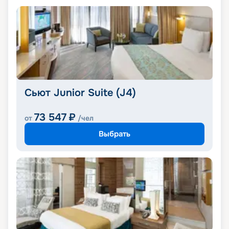
Сьют Junior Suite (J4)
73 547
₽
от
/чел
Выбрать