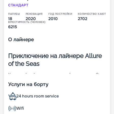
СТАНДАРТ
ПАЛУБЫ
РЕНОВАЦИЯ
ГОД ПОСТРОЙКИ
КОЛИЧЕСТВО КАЮТ
18
2020
2010
2702
ВМЕСТИМОСТЬ (ЧЕЛОВЕК)
6215
О
лайнере
Приключение на лайнере Allure
of the Seas
Круизный лайнер, построенный в 2010 году. Он
прошел модернизацию в 2020 году. Является
Услуги на борту
частью класса Oasis-class – самого крупного
класса судов в мире. Корабль имеет длину 362
метра, а ширину 66 метров. В распоряжении
24 hours room service
гостей 18 палуб, на которых расположено 2742
каюты с возможным размещением 6780
Wifi
пассажиров. На борту лайнера есть: