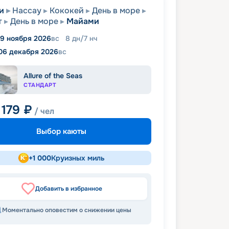
и
Нассау
Кококей
День в море
т
День в море
Майами
9 ноября 2026
вс
8
дн
/
7
нч
06 декабря 2026
вс
Allure of the Seas
СТАНДАРТ
 179
₽
/ чел
Выбор каюты
+
1 000
Круизных миль
Добавить в избранное
Моментально оповестим о снижении цены