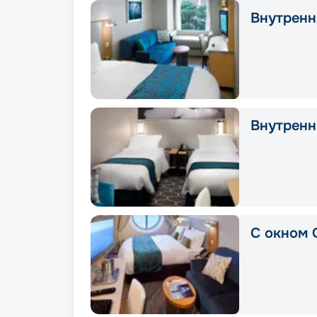
Внутрення
Внутрення
С окном 