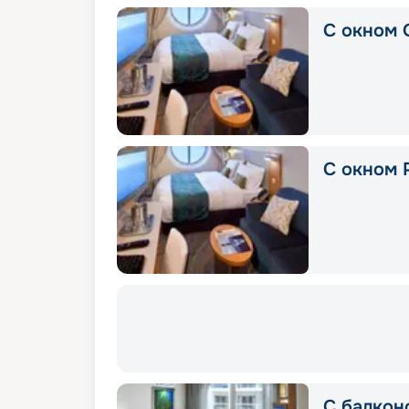
С окном 
С окном 
С балконо