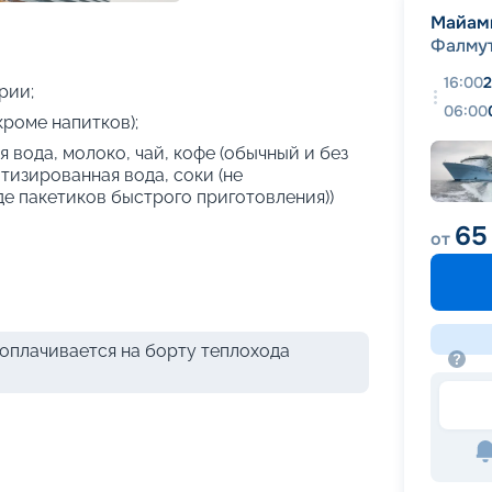
+
40
фотографий
Майам
Фалму
16:00
2
рии;
06:00
кроме напитков);
 вода, молоко, чай, кофе (обычный и без
атизированная вода, соки (не
де пакетиков быстрого приготовления))
65
от
оплачивается на борту теплохода