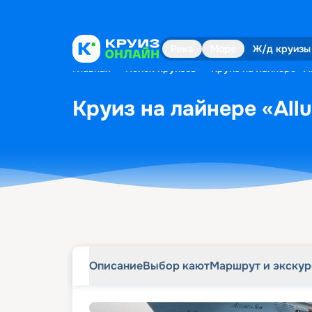
Описание
Выбор кают
Маршрут и экску
Река
Море
Ж/д круизы
Главная
•
Поиск круизов
•
Круиз на лайнере «Al
Круиз на лайнере «Allu
Описание
Выбор кают
Маршрут и экску