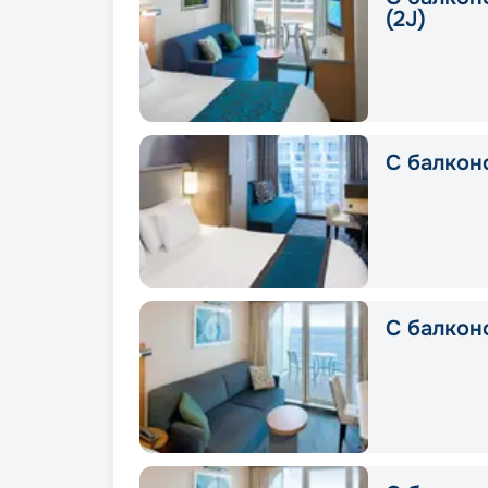
(2J)
С балконо
С балконо