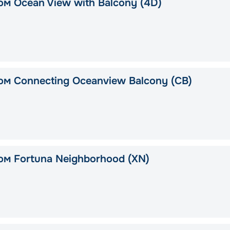
ом Ocean View with Balcony (4D)
ом Connecting Oceanview Balcony (CB)
ом Fortuna Neighborhood (XN)