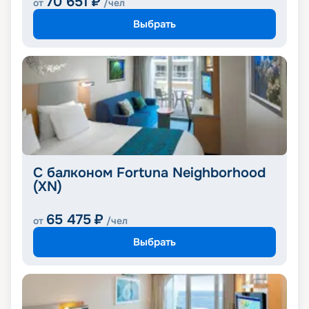
70 651
₽
от
/чел
Выбрать
С балконом Fortuna Neighborhood
(XN)
65 475
₽
от
/чел
Выбрать