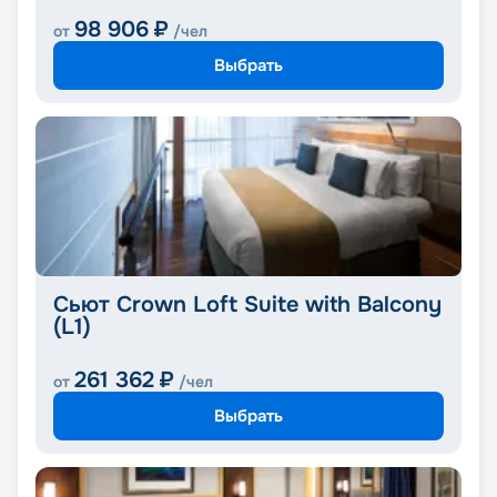
98 906
₽
от
/чел
Выбрать
Сьют Crown Loft Suite with Balcony
(L1)
261 362
₽
от
/чел
Выбрать