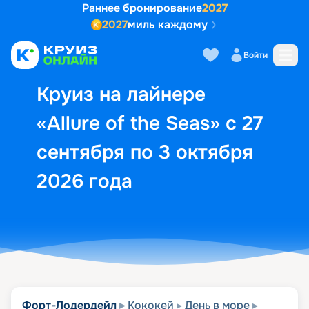
Раннее бронирование
2027
2027
миль каждому
Описание
Выбор кают
Маршрут и экск
Войти
Круиз на лайнере
«Allure of the Seas» с 27
сентября по 3 октября
2026 года
Форт-Лодердейл
Кококей
День в море