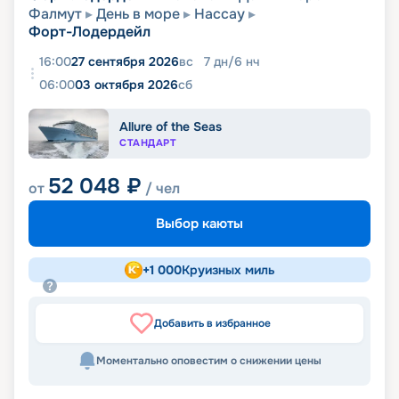
Фалмут
День в море
Нассау
Форт-Лодердейл
16:00
27 сентября 2026
вс
7
дн
/
6
нч
06:00
03 октября 2026
сб
Allure of the Seas
СТАНДАРТ
52 048
₽
от
/ чел
Выбор каюты
+
1 000
Круизных миль
Добавить в избранное
Моментально оповестим о снижении цены