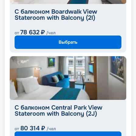
С балконом Boardwalk View
Stateroom with Balcony (2I)
78 632
₽
от
/чел
Выбрать
С балконом Central Park View
Stateroom with Balcony (2J)
80 314
₽
от
/чел