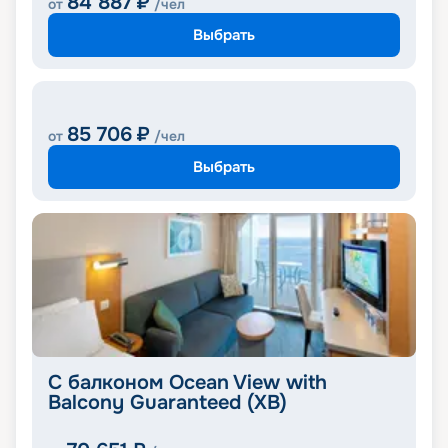
84 887
₽
от
/чел
Выбрать
85 706
₽
от
/чел
Выбрать
С балконом Ocean View with
Balcony Guaranteed (XB)