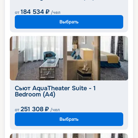
184 534
₽
от
/чел
Выбрать
Сьют AquaTheater Suite - 1
Bedroom (A4)
251 308
₽
от
/чел
Выбрать