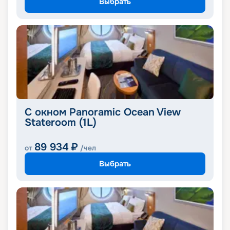
Выбрать
С окном Panoramic Ocean View
Stateroom (1L)
89 934
₽
от
/чел
Выбрать