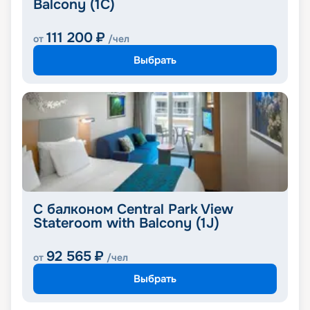
Balcony (1C)
111 200
₽
от
/чел
Выбрать
С балконом Central Park View
Stateroom with Balcony (1J)
92 565
₽
от
/чел
Выбрать