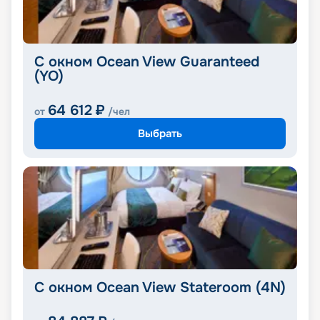
С окном Ocean View Guaranteed
(YO)
64 612
₽
от
/чел
Выбрать
С окном Ocean View Stateroom (4N)