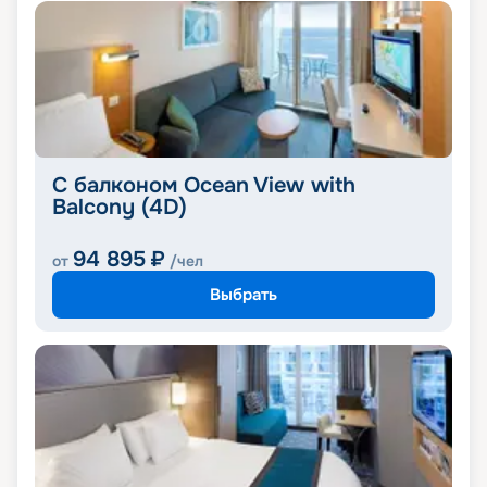
С балконом Ocean View with
Balcony (4D)
94 895
₽
от
/чел
Выбрать