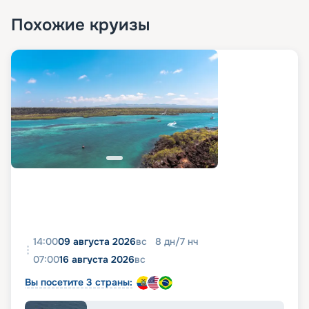
«Круиз.онлайн» вы сможете купить тур на этом
Похожие круизы
лайнере по самой выгодной цене. Изучайте
предложения по маршруту, знакомьтесь с
подробными характеристиками судна и кают,
фото лайнера, схемой и планом палуб, чтобы
сделать оптимальный выбор. При
необходимости вы всегда можете обратиться за
помощью к нашим специалистам.
14:00
09 августа 2026
вс
8
дн
/
7
нч
07:00
16 августа 2026
вс
Вы посетите 3 страны: