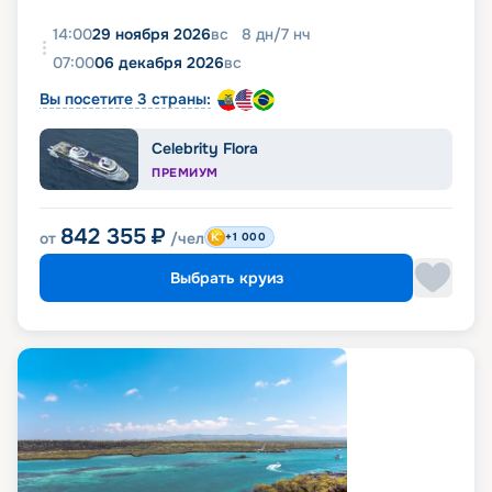
14:00
29 ноября 2026
вс
8
дн
/
7
нч
07:00
06 декабря 2026
вс
Вы посетите 3 страны:
Celebrity Flora
ПРЕМИУМ
842 355
₽
от
/чел
+1 000
Выбрать круиз