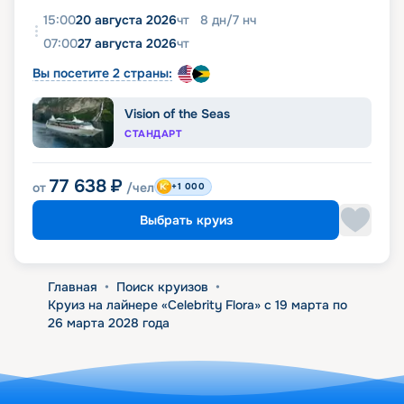
15:00
20 августа 2026
чт
8
дн
/
7
нч
07:00
27 августа 2026
чт
Вы посетите 2 страны:
Vision of the Seas
СТАНДАРТ
77 638
₽
от
/чел
+1 000
Выбрать круиз
Главная
•
Поиск круизов
•
Круиз на лайнере «Celebrity Flora» с 19 марта по
26 марта 2028 года