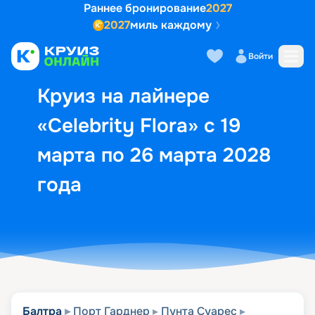
Раннее бронирование
2027
2027
миль каждому
Описание
Выбор кают
Маршрут и экск
Войти
Круиз на лайнере
«Celebrity Flora» с 19
марта по 26 марта 2028
года
Балтра
Порт Гарднер
Пунта Суарес