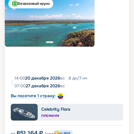
Безвизовый круиз
14:00
20 декабря 2026
вс
8
дн
/
7
нч
07:00
27 декабря 2026
вс
Вы посетите 1 страну:
Celebrity Flora
ПРЕМИУМ
851 164
₽
от
/чел
+1 000