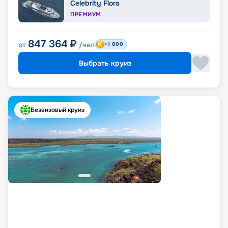
Celebrity Flora
ПРЕМИУМ
847 364
₽
от
/чел
+1 000
Выбрать круиз
Безвизовый круиз