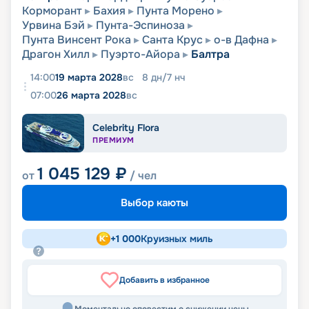
Корморант
Бахия
Пунта Морено
Урвина Бэй
Пунта-Эспиноза
Пунта Винсент Рока
Санта Круc
о-в Дафна
Драгон Хилл
Пуэрто-Айора
Балтра
14:00
19 марта 2028
вс
8
дн
/
7
нч
07:00
26 марта 2028
вс
Celebrity Flora
ПРЕМИУМ
1 045 129
₽
от
/ чел
Выбор каюты
+
1 000
Круизных миль
Добавить в избранное