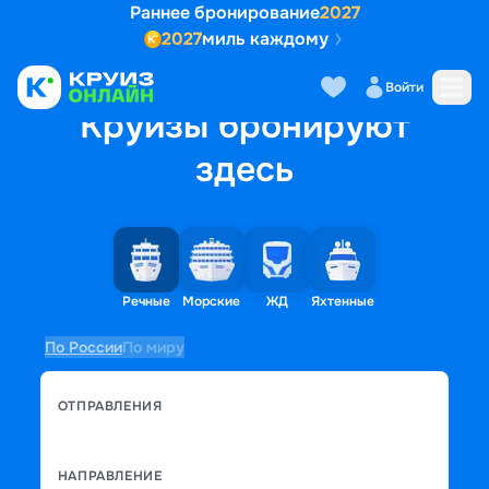
Раннее бронирование
2027
2027
миль каждому
Войти
Круизы бронируют
здесь
Речные
Морские
ЖД
Яхтенные
По России
По миру
ОТПРАВЛЕНИЯ
НАПРАВЛЕНИЕ