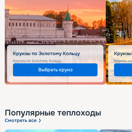
Круизы по Золотому Кольцу
Круизы
Круизы по Золотому Кольцу
Круизы на
Выбрать круиз
Популярные
теплоходы
Смотреть все