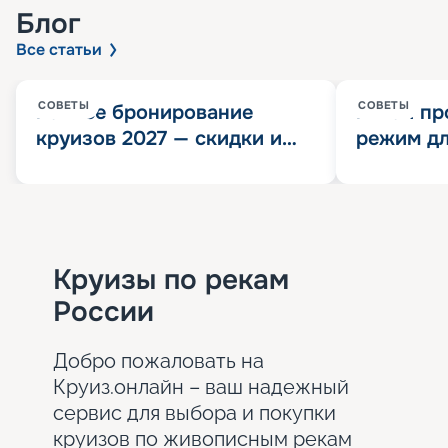
Блог
Все статьи
СОВЕТЫ
СОВЕТЫ
Раннее бронирование
Китай пр
круизов 2027 — скидки и
режим дл
розыгрыш 100 000
конца 202
Круизных миль
значит?
Круизы по рекам
России
Добро пожаловать на
Круиз.онлайн – ваш надежный
сервис для выбора и покупки
круизов по живописным рекам