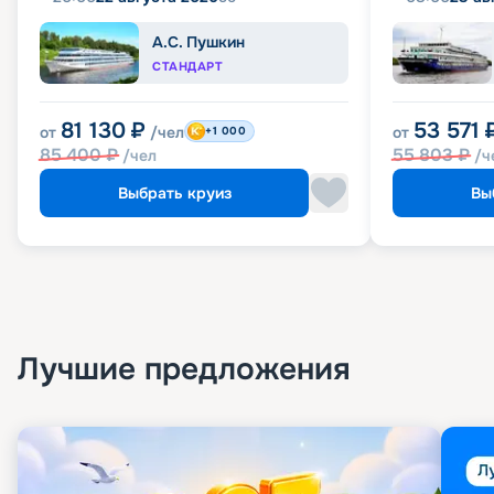
А.С. Пушкин
СТАНДАРТ
81 130
₽
53 571
от
/чел
от
+1 000
85 400
₽
55 803
₽
/чел
/ч
Выбрать круиз
Вы
Лучшие предложения