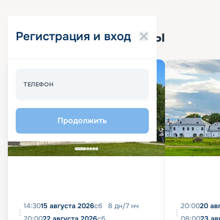
Популярные круизы
Регистрация и вход
Спецпредложение - 10%
ТЕЛЕФОН
Продолжить
14:30
15 августа 2026
сб
8
дн
/
7
нч
20:00
20 ав
20:00
22 августа 2026
сб
08:00
23 ав