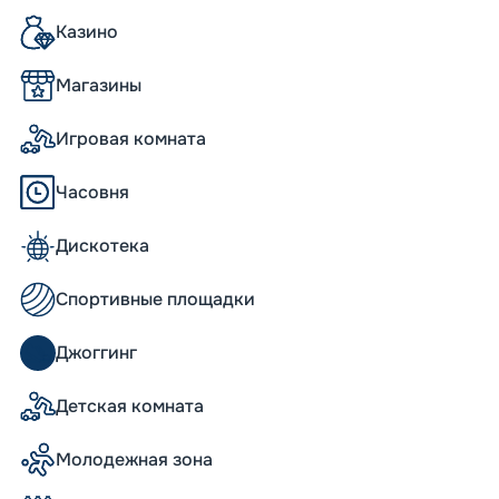
алон, где предлагается более 100
Казино
Магазины
 свое время и положил начало
Игровая комната
равнимых с полноценными курортами. С
ущено на воду, туристы смогли насладиться
Часовня
та. Лайнер совершает морские туры по
рутам. Были в его карьере и
ам Карибского бассейна.
Дискотека
лины и 48 метров ширины. Высота — 63
тиэтажного дома. Интерактивная схема
Спортивные площадки
 поможет гостям найти необходимое
рту круизного лайнера одновременно могут
Джоггинг
.онлайн» предлагает вам отправиться в
yager of the Seas в навигацию 2026 -
Детская комната
Молодежная зона
мфортабельные каюты. Стоимость круиза