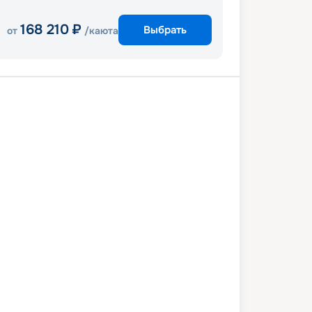
168 210
₽
Выбрать
от
/каюта
ен
Брисбен
3 марта 2028
пт
4
дн
/
3
нч
06 марта 2028
пн
Voyager of the Seas
СТАНДАРТ
 снижена на
10
%
/ Выгода
5 390
₽
 486
₽
/ чел
Выбор каюты