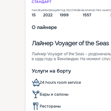
СТАНДАРТ
ПАЛУБЫ
РЕНОВАЦИЯ
ГОД ПОСТРОЙКИ
КОЛИЧЕСТВО КАЮТ
15
2022
1999
1557
О
лайнере
Лайнер Voyager of the Seas
Лайнер Voyager of the Seas – родоначал
в 1999 году в Финляндии. На момент спу
кораблем в мире. На нем впервые появи
протяженностью 3/4 длины судна. Чтобы
Услуги на борту
привлекательность для отдыхающих, в 20
Особенности лайнера:
24 hours room service
• ширина – 48 м;
• длина – 311 м;
• водоизмещение – более 137 тыс. т;
Бары и салоны
• вместительность 3 114 человек. Для их
разных категорий.
Рестораны
Также на борту имеется казино с 16 иго