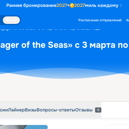
Раннее бронирование
2027
+
2027
миль каждому
рсии
Лайнер
Визы
Вопросы-ответы
Отзывы
0
Яхты
Расписание отправлений
А
yager of the Seas» с 3 марта по 6 марта 2028 года
ger of the Seas» с 3 марта по
рсии
Лайнер
Визы
Вопросы-ответы
Отзывы
0