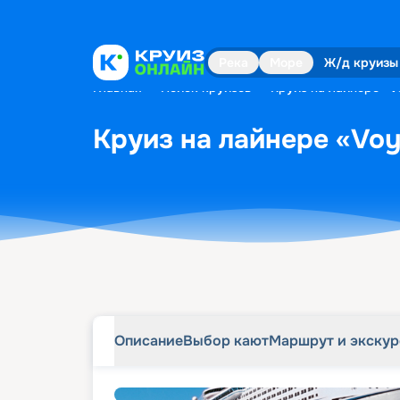
Описание
Выбор кают
Маршрут и экску
Река
Море
Ж/д круизы
Главная
•
Поиск круизов
•
Круиз на лайнере «Vo
Круиз на лайнере «Voya
Описание
Выбор кают
Маршрут и экску