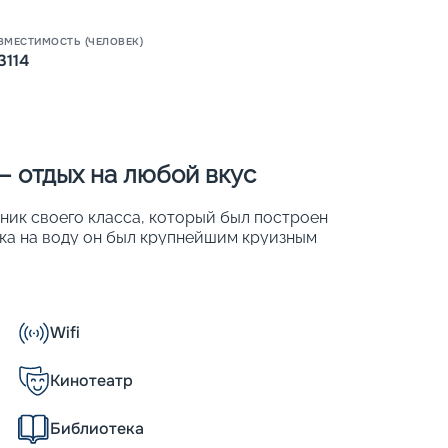
ВМЕСТИМОСТЬ (ЧЕЛОВЕК)
3114
 – отдых на любой вкус
ьник своего класса, который был построен
ска на воду он был крупнейшим круизным
лся крытый куполом променад
 поддерживать его надежность и
Пишит
18 и 2022 году проводились модернизации.
Wifi
Кинотеатр
 размещения предлагаются 1 557 кают
Библиотека
рными столами и 274 автоматами, 4