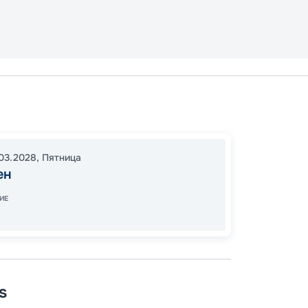
Брисб
16:30
0
03.2028
,
Пятница
06:00
ен
ИЕ
Цена
47
от
s