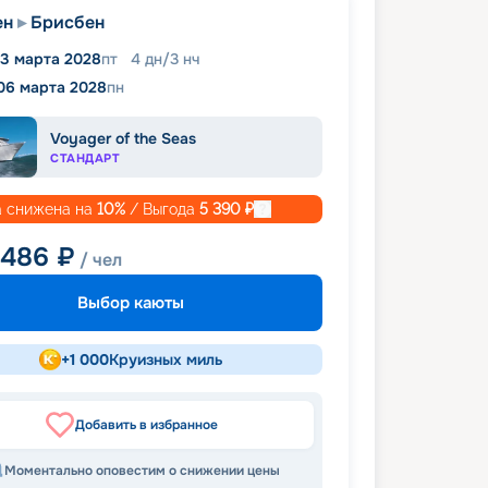
ен
Брисбен
3 марта 2028
пт
4
дн
/
3
нч
06 марта 2028
пн
Voyager of the Seas
СТАНДАРТ
 снижена на
10
%
/ Выгода
5 390
₽
 486
₽
/ чел
Выбор каюты
+
1 000
Круизных миль
Добавить в избранное
Моментально оповестим о снижении цены