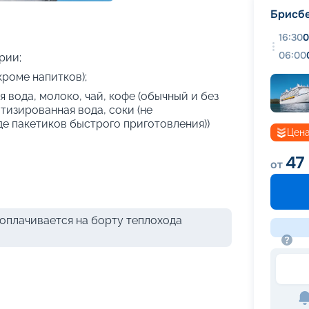
+
32
фотографий
Брисб
16:30
0
06:00
рии;
кроме напитков);
 вода, молоко, чай, кофе (обычный и без
атизированная вода, соки (не
де пакетиков быстрого приготовления))
Цена
47
от
оплачивается на борту теплохода