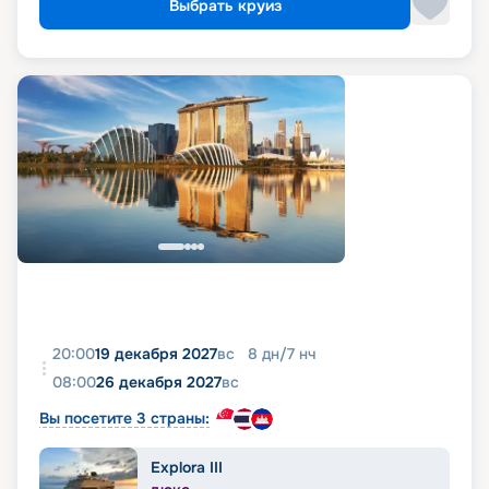
Выбрать круиз
20:00
19 декабря 2027
вс
8
дн
/
7
нч
08:00
26 декабря 2027
вс
Вы посетите 3 страны:
Explora III