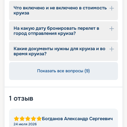
Альтернативные рестораны не только порадуют
Что включено и не включено в стоимость
кулинарными шедеврами, но и удивят своей
круиза
нетривиальной подачей. Так:
• в технологическом баре Bionic Bar барменами
выступают роботы;
На какую дату бронировать перелет в
• Coastal Kitchen предлагает продегустировать
город отправления круиза?
авторские и традиционные блюда
средиземноморской и калифорнийской кухни;
Какие документы нужны для круиза и во
• в итальянском ресторане Jamie's Italian можно
время круиза?
попробовать приготовленные по рецептам
знаменитого шеф-повара Джейми Оливера
блюда.
Показать все вопросы (9)
Наши предложения
На сайте сервиса бронирования круизов
1
отзыв
«Круиз.онлайн» можно увидеть фото судна
Quantum of the Seas, ознакомиться с его
характеристиками, изучить маршруты, цены и
обзор доступных развлечений. Также легко
Богданов Александр Сергеевич
купить понравившийся круизный тур на
24 июля 2026
подходящую дату 2026 - 2027 г. не выходя из