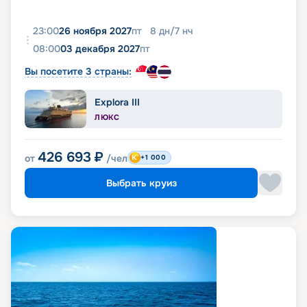
23:00
26 ноября 2027
пт
8
дн
/
7
нч
08:00
03 декабря 2027
пт
Вы посетите 3 страны:
Explora III
ЛЮКС
426 693
₽
от
/чел
+1 000
Выбрать круиз