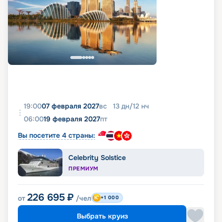
19:00
07 февраля 2027
вс
13
дн
/
12
нч
06:00
19 февраля 2027
пт
Вы посетите 4 страны:
Celebrity Solstice
ПРЕМИУМ
226 695
₽
от
/чел
+1 000
Выбрать круиз