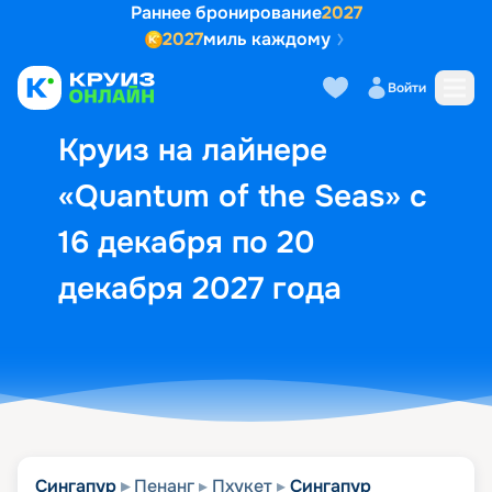
Раннее бронирование
2027
2027
миль каждому
Описание
Выбор кают
Маршрут и экск
Войти
Круиз на лайнере
«Quantum of the Seas» с
16 декабря по 20
декабря 2027 года
Сингапур
Пенанг
Пхукет
Сингапур