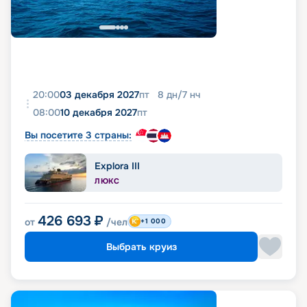
20:00
03 декабря 2027
пт
8
дн
/
7
нч
08:00
10 декабря 2027
пт
Вы посетите 3 страны:
Explora III
ЛЮКС
426 693
₽
от
/чел
+1 000
Выбрать круиз