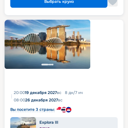
Выбрать круиз
20:00
19 декабря 2027
вс
8
дн
/
7
нч
08:00
26 декабря 2027
вс
Вы посетите 3 страны:
Explora III