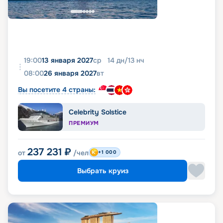
19:00
13 января 2027
ср
14
дн
/
13
нч
08:00
26 января 2027
вт
Вы посетите 4 страны:
Celebrity Solstice
ПРЕМИУМ
237 231
₽
от
/чел
+1 000
Выбрать круиз