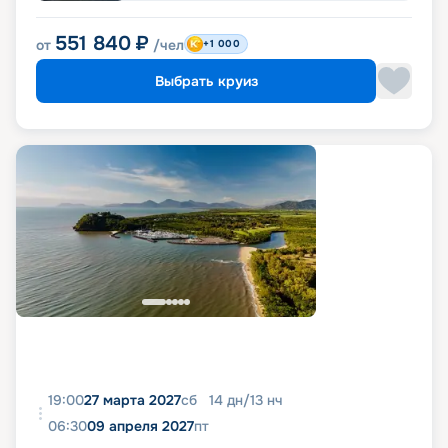
551 840
₽
от
/чел
+1 000
Выбрать круиз
19:00
27 марта 2027
сб
14
дн
/
13
нч
06:30
09 апреля 2027
пт