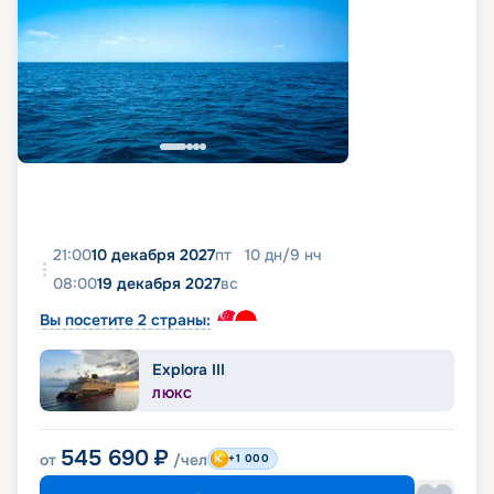
21:00
10 декабря 2027
пт
10
дн
/
9
нч
08:00
19 декабря 2027
вс
Вы посетите 2 страны:
Explora III
ЛЮКС
545 690
₽
от
/чел
+1 000