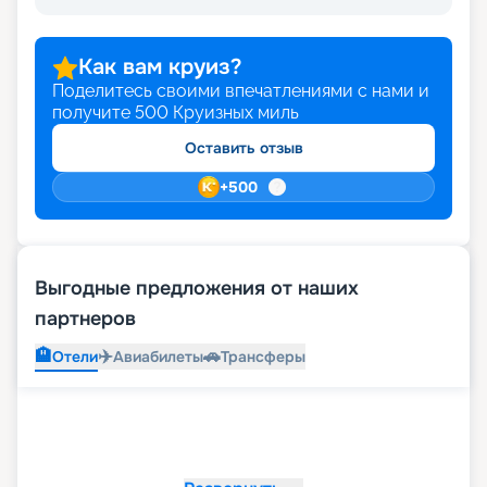
дома. Раннее бронирование позволяет снизить
стоимость путешествия. Бронируйте круиз
прямо на этой странице сайта.
Как вам круиз?
Поделитесь своими впечатлениями с нами и
получите
500
Круизных миль
Оставить отзыв
+
500
Выгодные предложения от наших
партнеров
🏨
✈️
🚗
Отели
Авиабилеты
Трансферы