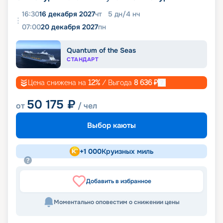
16:30
16 декабря 2027
чт
5
дн
/
4
нч
07:00
20 декабря 2027
пн
Quantum of the Seas
СТАНДАРТ
Цена снижена на
12
%
/ Выгода
8 636
₽
50 175
₽
от
/ чел
Выбор каюты
+
1 000
Круизных миль
Добавить в избранное
Моментально оповестим о снижении цены