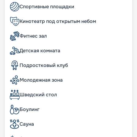
возможностям раннего бронирования вы
Спортивные площадки
сможете сделать ваш отдых не только ярким и
интересным, но еще и выгодным. Изучайте схему,
описание, маршрут и расписание, фото лайнера.
Кинотеатр под открытым небом
Узнавайте цену тура, читайте отзывы и
покупайте путевку на навигацию 2026 - 2027 г.
Фитнес зал
Пусть круиз станет для вас незабываемым
отдыхом, а мы поможем все организовать!
Детская комната
Подростковый клуб
Молодежная зона
Шведский стол
Боулинг
Сауна