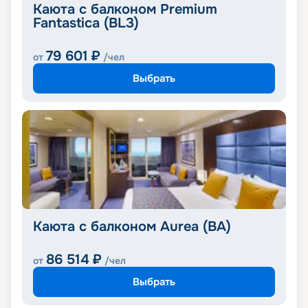
Каюта с балконом Premium
Fantastica (BL3)
79 601
₽
от
/чел
Выбрать
Каюта с балконом Aurea (BA)
86 514
₽
от
/чел
Выбрать