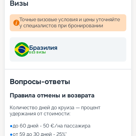
Визы
Точные визовые условия и цены уточняйте
у специалистов при бронировании
Бразилия
БЕЗ ВИЗЫ
Вопросы-ответы
Правила отмены и возврата
Количество дней до круиза — процент
удержания от стоимости:
●
до 60 дней - 50 €/на пассажира
●
от 59 до 30 дней - 25%*