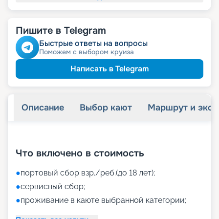
Пишите в Telegram
Быстрые ответы на вопросы
Поможем с выбором круиза
Написать в Telegram
Описание
Выбор кают
Маршрут и экск
+
36
фотографий
Что включено в стоимость
●
портовый сбор взр./реб.(до 18 лет);
●
сервисный сбор;
●
проживание в каюте выбранной категории;