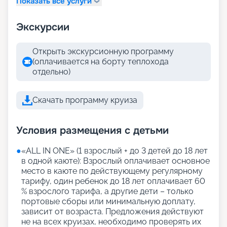
Показать все услуги
Экскурсии
Открыть экскурсионную программу
(оплачивается на борту теплохода
отдельно)
Скачать программу круиза
Условия размещения с детьми
●
«АLL IN ONE» (1 взрослый + до 3 детей до 18 лет
в одной каюте): Взрослый оплачивает основное
место в каюте по действующему регулярному
тарифу, один ребенок до 18 лет оплачивает 60
% взрослого тарифа, а другие дети – только
портовые сборы или минимальную доплату,
зависит от возраста. Предложения действуют
не на всех круизах, необходимо проверять их