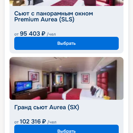
Сьют с панорамным окном
Premium Aurea (SLS)
95 403
₽
от
/чел
Выбрать
Гранд сьют Aurea (SX)
102 316
₽
от
/чел
Выбрать