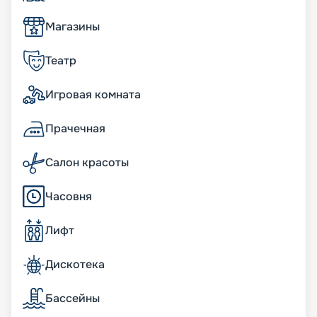
Вашего внимания явно стоят роскошные казино
и театр. Для требовательных гостей
Магазины
предусмотрена зона MSC Yacht Club с
просторными каютами-сьютами, барами,
Театр
соляриями, джакузи, открытыми бассейнами и
уютными салонами с панорамными окнами.
Также гостям этого уровня предоставляются
Игровая комната
услуги персонального консьержа. Отдельного
внимания заслуживает известный итальянский
Прачечная
ресторан Eataly.
Путешествие с «Круиз.онлайн»
Салон красоты
Каждый день на борту MSC Divina превратится в
Часовня
увлекательное путешествие. Переступая порог
круизного лайнера, вы попадете в мир
Лифт
средиземноморского гостеприимства и уюта. А
сервис бронирования круизов «Круиз.онлайн»
Дискотека
поможет сделать еще приятнее погружение в
красоту захватывающих мест на земле,
сопровождаемое роскошью и комфортом
Бассейны
пятизвездочного лайнера. Благодаря