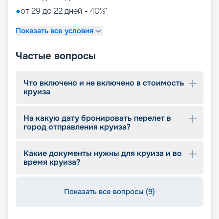
●
от 29 до 22 дней - 40%*
Показать все условия
Частые вопросы
Что включено и не включено в стоимость
круиза
На какую дату бронировать перелет в
город отправления круиза?
Какие документы нужны для круиза и во
время круиза?
Показать все вопросы (9)