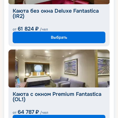
Каюта без окна Deluxe Fantastica
(IR2)
61 824
₽
от
/чел
Выбрать
Каюта с окном Premium Fantastica
(OL1)
64 787
₽
от
/чел