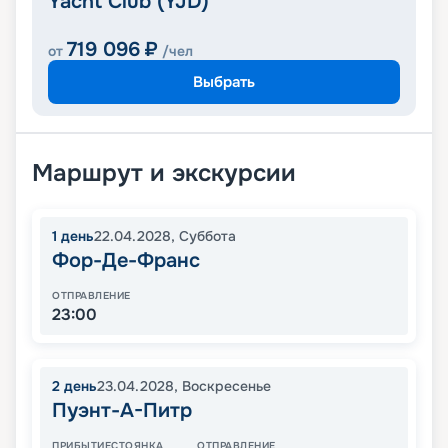
Yacht Club (YJD)
719 096
₽
от
/чел
Выбрать
Маршрут и экскурсии
1
день
22.04.2028
,
Суббота
Фор-Де-Франс
ОТПРАВЛЕНИЕ
23:00
2
день
23.04.2028
,
Воскресенье
Пуэнт-А-Питр
ПРИБЫТИЕ
СТОЯНКА
ОТПРАВЛЕНИЕ