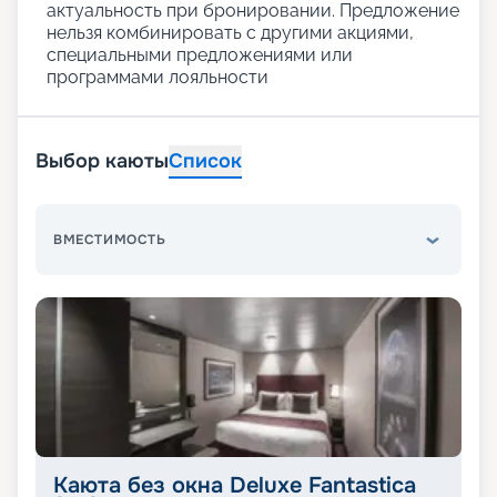
актуальность при бронировании. Предложение
нельзя комбинировать с другими акциями,
специальными предложениями или
программами лояльности
Выбор каюты
Список
ВМЕСТИМОСТЬ
Каюта без окна Deluxe Fantastica