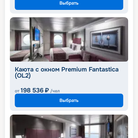
Выбрать
Каюта с окном Premium Fantastica
(OL2)
198 536
₽
от
/чел
Выбрать