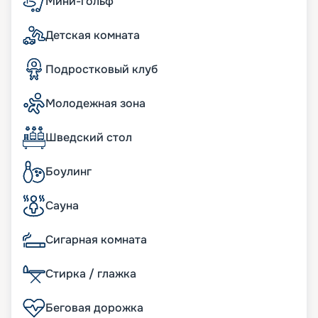
Мини-гольф
Family и Super Family. Еще новинки –
двухуровневый сьют и одноместные каюты-
студии. Для VIP-клиентов в носовой части
Детская комната
верхних палуб создан привилегированный MSC
Yacht Club с роскошными каютами и
Подростковый клуб
собственными общественными пространствами.
Питание на MSC Meraviglia
Молодежная зона
По системе «все включено» работают три
Шведский стол
ресторана с заказным меню и ресторан со
шведским столом Marketplace Buffet, который
Боулинг
открыт для посетителей 20 часов в сутки. Они
привлекают гостей стильными интерьерами,
Сауна
богатыми меню и великолепным качеством блюд
средиземноморской кухни. Интересной
особенностью шведского стола стали
Сигарная комната
тематические уголки – выпечка, этнический,
здорового питания и другие. По
Стирка / глажка
предварительному заказу доступны блюда
вегетарианского, детского, кошерного,
безглютенового меню. А тех, кто ищет новых
Беговая дорожка