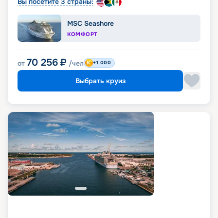
Вы посетите 3 страны:
MSC Seashore
КОМФОРТ
70 256
₽
от
/чел
+1 000
Выбрать круиз