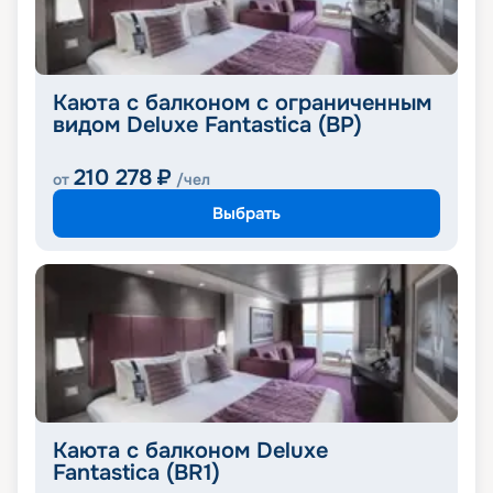
Каюта с балконом с ограниченным
видом Deluxe Fantastica (BP)
210 278
₽
от
/чел
Выбрать
Каюта с балконом Deluxe
Fantastica (BR1)