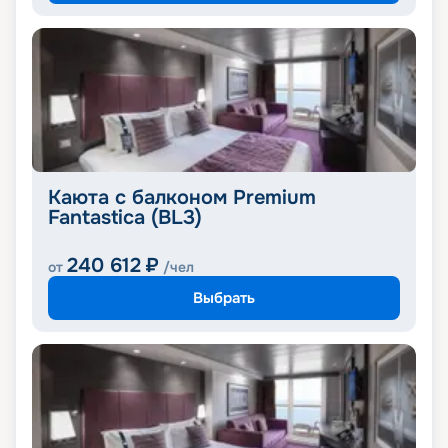
Каюта с балконом Premium
Fantastica (BL3)
240 612
₽
от
/чел
Выбрать