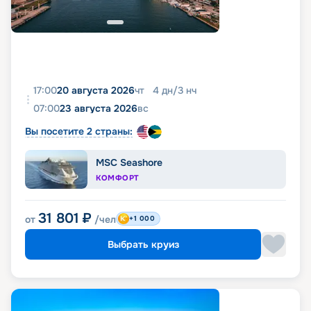
17:00
20 августа 2026
чт
4
дн
/
3
нч
07:00
23 августа 2026
вс
Вы посетите 2 страны:
MSC Seashore
КОМФОРТ
31 801
₽
от
/чел
+1 000
Выбрать круиз