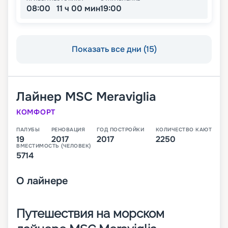
08:00
11 ч 00 мин
19:00
Показать все дни (15)
Лайнер
MSC Meraviglia
КОМФОРТ
ПАЛУБЫ
РЕНОВАЦИЯ
ГОД ПОСТРОЙКИ
КОЛИЧЕСТВО КАЮТ
19
2017
2017
2250
ВМЕСТИМОСТЬ (ЧЕЛОВЕК)
5714
О
лайнере
Путешествия на морском