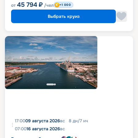
45 794
₽
от
/чел
+1 000
Выбрать круиз
17:00
09 августа 2026
вс
8
дн
/
7
нч
07:00
16 августа 2026
вс