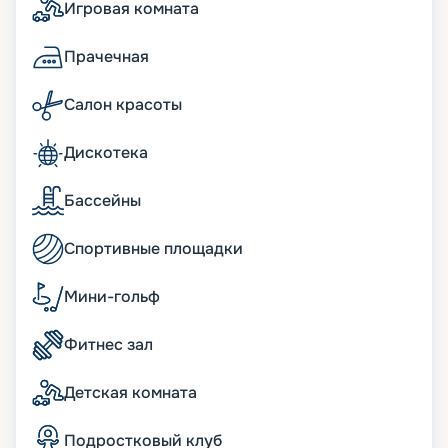
Игровая комната
проходят в водах Мексиканского залива и
Карибского моря, начинаясь и заканчиваясь в
Майами. Вы можете купить путевку онлайн
Прачечная
прямо сейчас, изучив на нашем сайте план
теплохода, схемы палуб, описание кают, фото
Салон красоты
интерьеров. Выбирайте побережье Америки,
чтобы почувствовать себя Колумбом! Мы
Дискотека
предлагаем нашим клиентам воспользоваться
услугой раннего бронирования, чтобы у них
была возможность приобрести лучшие путевки.
Бассейны
Также вы можете заранее познакомиться с
обзорами экскурсий, чтобы выбрать для себя
Спортивные площадки
самые интересные варианты.
Мини-гольф
Фитнес зал
Детская комната
Подростковый клуб