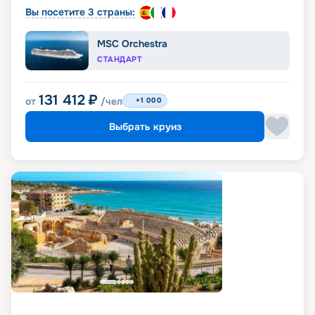
Вы посетите 3 страны:
MSC Orchestra
СТАНДАРТ
131 412
₽
от
/чел
+1 000
Выбрать круиз