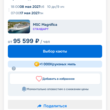
18:00
08 мая 2027
сб
10
дн
/
9
нч
07:00
17 мая 2027
пн
MSC Magnifica
СТАНДАРТ
95 599
₽
от
/ чел
Выбор каюты
+
1 000
Круизных миль
Добавить в избранное
Моментально оповестим о снижении цены
Поделиться