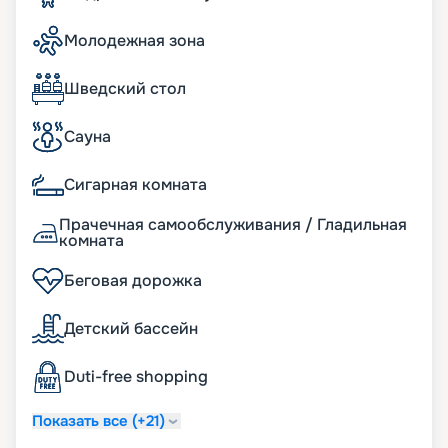
Молодежная зона
Шведский стол
Сауна
Сигарная комната
Прачечная самообслуживания / Гладильная
комната
Беговая дорожка
Детский бассейн
Duti-free shopping
Показать все (+21)