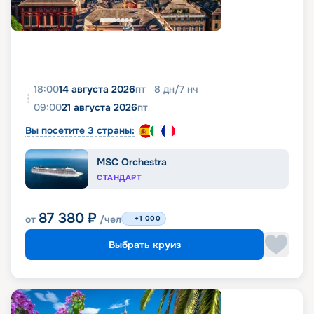
18:00
14 августа 2026
пт
8
дн
/
7
нч
09:00
21 августа 2026
пт
Вы посетите 3 страны:
MSC Orchestra
СТАНДАРТ
87 380
₽
от
/чел
+1 000
Выбрать круиз