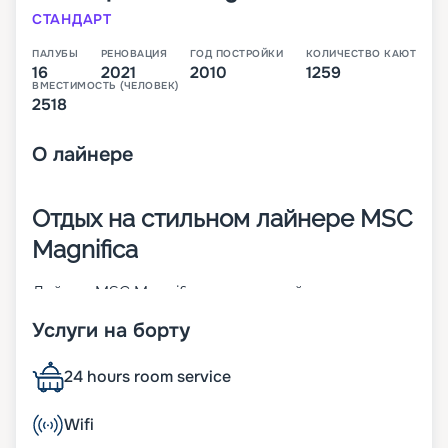
СТАНДАРТ
ПАЛУБЫ
РЕНОВАЦИЯ
ГОД ПОСТРОЙКИ
КОЛИЧЕСТВО КАЮТ
16
2021
2010
1259
ВМЕСТИМОСТЬ (ЧЕЛОВЕК)
2518
О
лайнере
Отдых на стильном лайнере MSC
Magnifica
Лайнер MSC Magnifica – четвертый
представитель своего класса. Судно построено
Услуги на борту
в 2010 году, а через 11 лет проведена его
реновация. Красивый внешний вид 16-палубного
корабля дополняется стильными интерьерами.
24 hours room service
Всего на борту предусмотрено 1 259 кают разных
категорий. Другие характеристики:
Wifi
• ширина – 32 м;