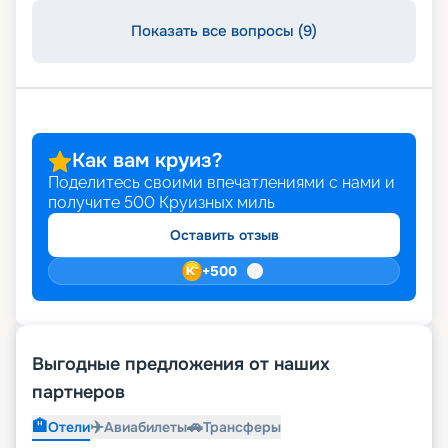
Показать все вопросы (9)
Как вам круиз?
Поделитесь своими впечатлениями с нами и
получите
500
Круизных миль
Оставить отзыв
+
500
Выгодные предложения от наших
партнеров
🏨
✈️
🚗
Отели
Авиабилеты
Трансферы