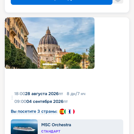
18:00
28 августа 2026
пт
8
дн
/
7
нч
09:00
04 сентября 2026
пт
Вы посетите 3 страны:
MSC Orchestra
СТАНДАРТ