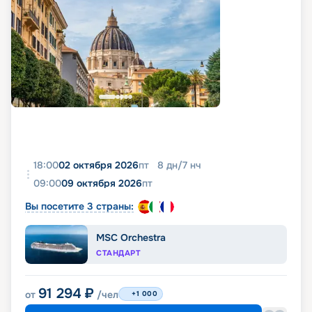
18:00
02 октября 2026
пт
8
дн
/
7
нч
09:00
09 октября 2026
пт
Вы посетите 3 страны:
MSC Orchestra
СТАНДАРТ
91 294
₽
от
/чел
+1 000