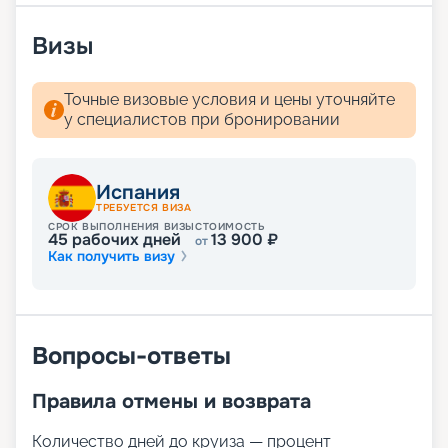
Визы
Точные визовые условия и цены уточняйте
у специалистов при бронировании
Испания
ТРЕБУЕТСЯ ВИЗА
СРОК ВЫПОЛНЕНИЯ ВИЗЫ
СТОИМОСТЬ
45
рабочих дней
13 900
₽
от
Как получить визу
Вопросы-ответы
Правила отмены и возврата
Количество дней до круиза — процент