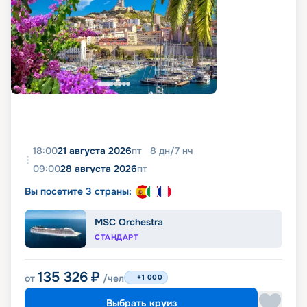
18:00
21 августа 2026
пт
8
дн
/
7
нч
09:00
28 августа 2026
пт
Вы посетите 3 страны:
MSC Orchestra
СТАНДАРТ
135 326
₽
от
/чел
+1 000
Выбрать круиз