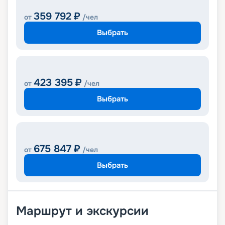
359 792
₽
от
/чел
Выбрать
423 395
₽
от
/чел
Выбрать
675 847
₽
от
/чел
Выбрать
Маршрут и экскурсии