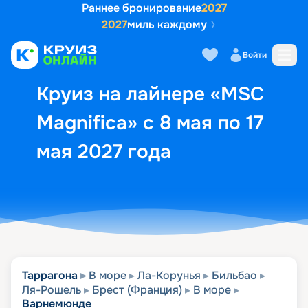
Раннее бронирование
2027
2027
миль каждому
Описание
Выбор кают
Маршрут и экск
Войти
Круиз на лайнере «MSC
Magnifica» с 8 мая по 17
мая 2027 года
Таррагона
В море
Ла-Корунья
Бильбао
Ля-Рошель
Брест (Франция)
В море
Варнемюнде