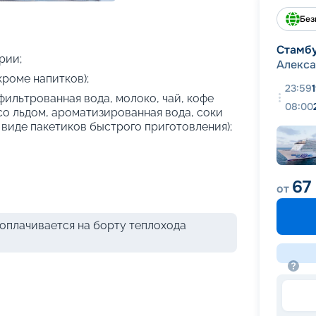
+
43
фотографий
Без
Стамб
рии;
Алекс
кроме напитков);
23:59
фильтрованная вода, молоко, чай, кофе
08:00
 со льдом, ароматизированная вода, соки
 виде пакетиков быстрого приготовления);
67
от
оплачивается на борту теплохода