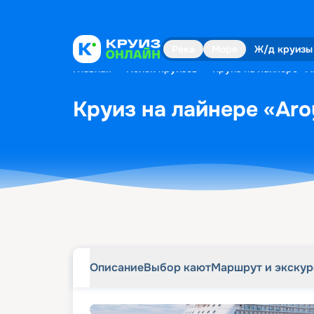
Описание
Выбор кают
Маршрут и экску
Река
Море
Ж/д круизы
Главная
•
Поиск круизов
•
Круиз на лайнере «Ar
Круиз на лайнере «Aro
Описание
Выбор кают
Маршрут и экску