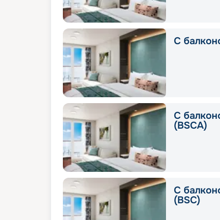
С балкон
С балконо
(BSCA)
С балконо
(BSC)