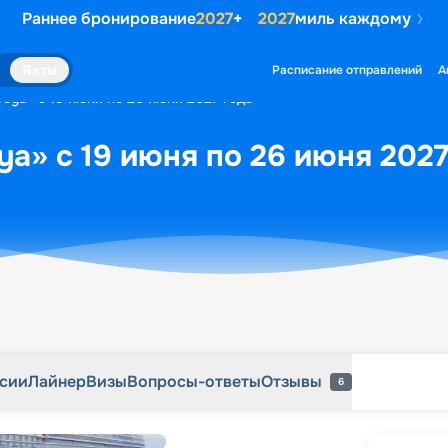
Раннее бронирование
2027
+
2027
миль каждому
рсии
Лайнер
Визы
Вопросы-ответы
Отзывы
6
Яхты
Расписание отправлений
А
oya» с 19 июня по 26 июня 2027 года
ya» с 19 июня по 26 июня 2027
рсии
Лайнер
Визы
Вопросы-ответы
Отзывы
6