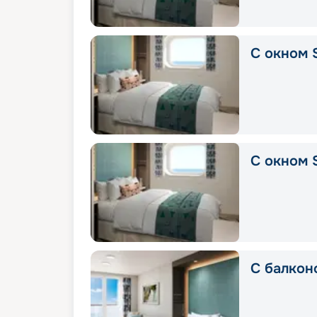
С окном S
С окном 
С балкон