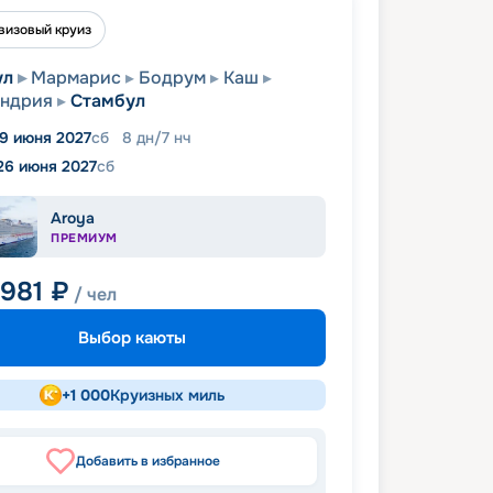
визовый круиз
ул
Мармарис
Бодрум
Каш
андрия
Стамбул
19 июня 2027
сб
8
дн
/
7
нч
26 июня 2027
сб
Aroya
ПРЕМИУМ
 981
₽
/ чел
Выбор каюты
+
1 000
Круизных миль
Добавить в избранное