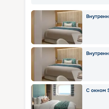
Внутрення
Внутрення
С окном 