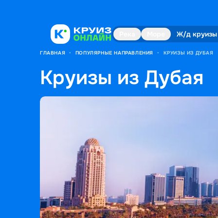
Река
Море
Ж/д круизы
ГЛАВНАЯ
•
ПОПУЛЯРНЫЕ НАПРАВЛЕНИЯ
•
КРУИЗЫ ИЗ ДУБАЯ
Круизы из Дубая