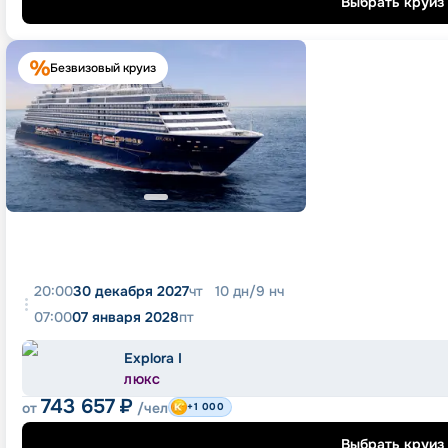
Выбрать круиз
Безвизовый круиз
20:00
30 декабря 2027
чт
10
дн
/
9
нч
07:00
07 января 2028
пт
Explora I
ЛЮКС
743 657
₽
от
/чел
+1 000
Выбрать круиз