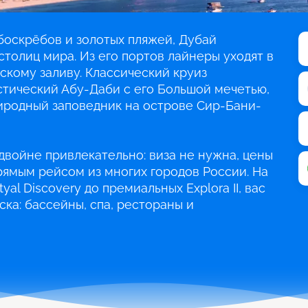
боскрёбов и золотых пляжей, Дубай
столиц мира. Из его портов лайнеры уходят в
скому заливу. Классический круиз
тический Абу-Даби с его Большой мечетью,
иродный заповедник на острове Сир-Бани-
двойне привлекательно: виза не нужна, цены
рямым рейсом из многих городов России. На
al Discovery до премиальных Explora II, вас
ска: бассейны, спа, рестораны и