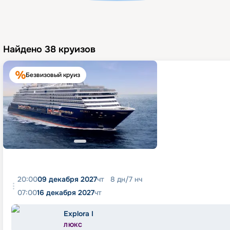
Найдено
38
круизов
Безвизовый круиз
20:00
09 декабря 2027
чт
8
дн
/
7
нч
07:00
16 декабря 2027
чт
Explora I
ЛЮКС