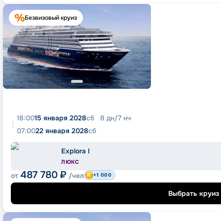
Безвизовый круиз
18:00
15 января 2028
сб
8
дн
/
7
нч
07:00
22 января 2028
сб
Explora I
ЛЮКС
487 780
₽
от
/чел
+1 000
Выбрать круиз