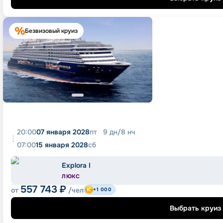
Безвизовый круиз
20:00
07 января 2028
пт
9
дн
/
8
нч
07:00
15 января 2028
сб
Explora I
ЛЮКС
557 743
₽
от
/чел
+1 000
Выбрать круиз