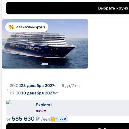
Выбрать круиз
Безвизовый круиз
20:00
23 декабря 2027
чт
8
дн
/
7
нч
07:00
30 декабря 2027
чт
Explora I
ЛЮКС
585 630
₽
от
/чел
+1 000