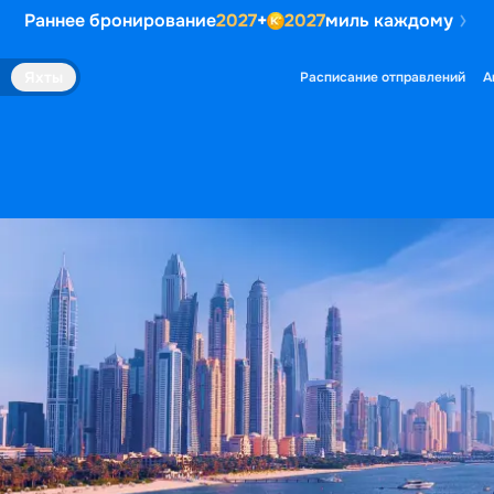
Раннее бронирование
2027
+
2027
миль каждому
Яхты
Расписание отправлений
А