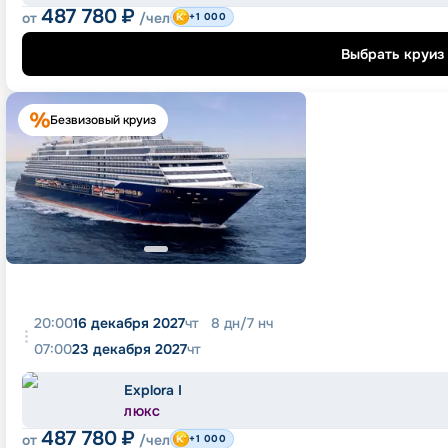
487 780
₽
от
/чел
+1 000
Выбрать круиз
Безвизовый круиз
20:00
16 декабря 2027
чт
8
дн
/
7
нч
07:00
23 декабря 2027
чт
Explora I
ЛЮКС
487 780
₽
от
/чел
+1 000