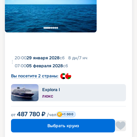
20:00
29 января 2028
сб
8
дн
/
7
нч
07:00
05 февраля 2028
сб
Вы посетите 2 страны:
Explora I
ЛЮКС
487 780
₽
от
/чел
+1 000
Выбрать круиз