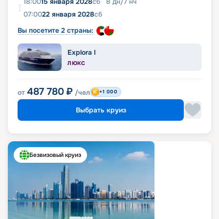
18:00
15 января 2028
сб
8
дн
/
7
нч
07:00
22 января 2028
сб
Вы посетите 2 страны:
Explora I
ЛЮКС
487 780
₽
от
/чел
+1 000
Выбрать круиз
Безвизовый круиз