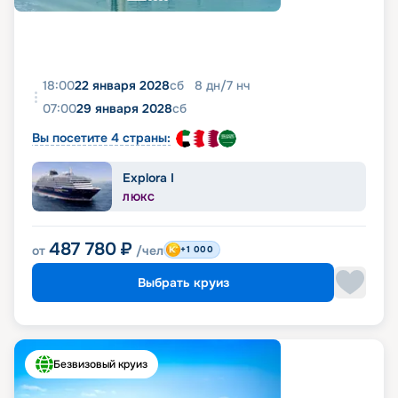
18:00
22 января 2028
сб
8
дн
/
7
нч
07:00
29 января 2028
сб
Вы посетите 4 страны:
Explora I
ЛЮКС
487 780
₽
от
/чел
+1 000
Выбрать круиз
Безвизовый круиз