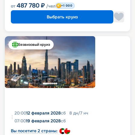
487 780
₽
от
/чел
+1 000
Выбрать круиз
Безвизовый круиз
20:00
12 февраля 2028
сб
8
дн
/
7
нч
07:00
19 февраля 2028
сб
Вы посетите 2 страны: