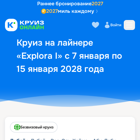
Раннее бронирование
2027
2027
миль каждому
Описание
Выбор кают
Маршрут и экск
Войти
Круиз на лайнере
«Explora I» с 7 января по
15 января 2028 года
Безвизовый круиз