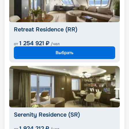
Retreat Residence (RR)
1 254 921
₽
от
/чел
Выбрать
Serenity Residence (SR)
1 924 212
₽