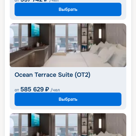
от
/чел
Выбрать
Ocean Terrace Suite (OT2)
585 629
₽
от
/чел
Выбрать