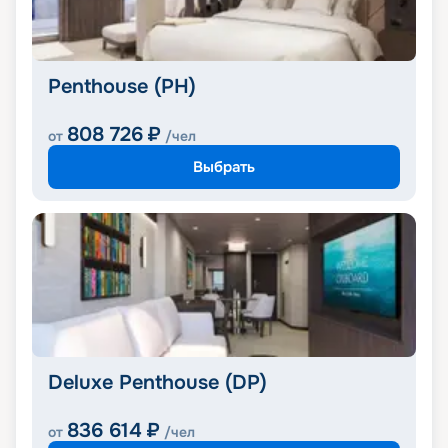
Penthouse (PH)
808 726
₽
от
/чел
Выбрать
Deluxe Penthouse (DP)
836 614
₽
от
/чел