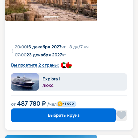
20:00
16 декабря 2027
чт
8
дн
/
7
нч
07:00
23 декабря 2027
чт
Вы посетите 2 страны:
Explora I
ЛЮКС
487 780
₽
от
/чел
+1 000
Выбрать круиз