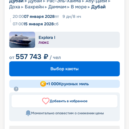
Дубай
Дубай
Рас-Эль-Хайма
Абу-Даби
Доха
Бахрейн
Даммам
В море
Дубай
20:00
07 января 2028
пт
9
дн
/
8
нч
07:00
15 января 2028
сб
Explora I
ЛЮКС
557 743
₽
от
/ чел
Выбор каюты
+
1 000
Круизных миль
Добавить в избранное
Моментально оповестим о снижении цены