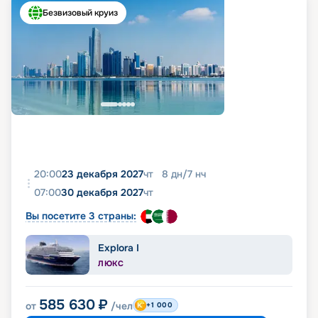
Безвизовый круиз
20:00
23 декабря 2027
чт
8
дн
/
7
нч
07:00
30 декабря 2027
чт
Вы посетите 3 страны:
Explora I
ЛЮКС
585 630
₽
от
/чел
+1 000