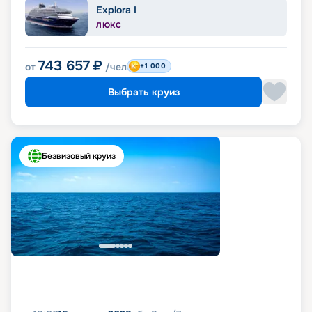
Explora I
ЛЮКС
743 657
₽
от
/чел
+1 000
Выбрать круиз
Безвизовый круиз