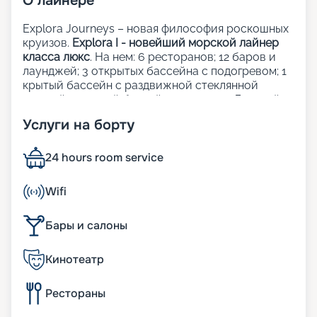
О
лайнере
Explora Journeys – новая философия роскошных
круизов.
Explora I - новейший морской лайнер
класса люкс
. На нем: 6 ресторанов; 12 баров и
лаунджей; 3 открытых бассейна с подогревом; 1
крытый бассейн с раздвижной стеклянной
крышей; 1 крытый бассейн; 5 джакузи; Детский
клуб; Сауна и хаммам; Фитнес-центр; Казино;
Услуги на борту
Школа кулинарного мастерства;
Художественная галерея; Шопинг-галерея;
Прачечная; Медицинский центр.
24 hours room service
Рестораны, бары и лаунджи:
Wifi
Кулинарные шедевры на борту Explora Journeys
Бары и салоны
объединяют лучшие традиции мировой
гастрономии, придавая каждому завтраку, обеду
Кинотеатр
и ужину уникальность и изящество. Независимо
от того, где вы решите пообедать — в одном из
элегантных ресторанов, у бассейна или на
Рестораны
собственной террасе — атмосфера спокойствия
и умиротворения в сочетании с истинным