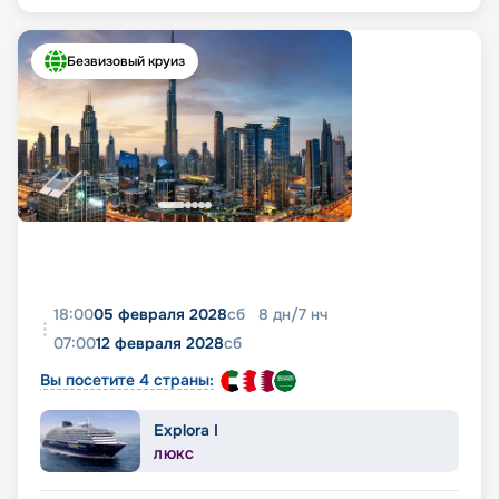
Безвизовый круиз
18:00
05 февраля 2028
сб
8
дн
/
7
нч
07:00
12 февраля 2028
сб
Вы посетите 4 страны:
Explora I
ЛЮКС