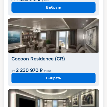
от
/чел
Выбрать
Cocoon Residence (CR)
2 230 970
₽
от
/чел
Выбрать