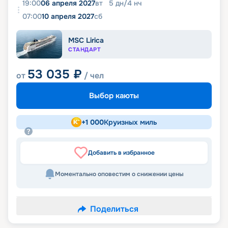
19:00
06 апреля 2027
вт
5
дн
/
4
нч
07:00
10 апреля 2027
сб
MSC Lirica
СТАНДАРТ
53 035
₽
от
/ чел
Выбор каюты
+
1 000
Круизных миль
Добавить в избранное
Моментально оповестим о снижении цены
Поделиться