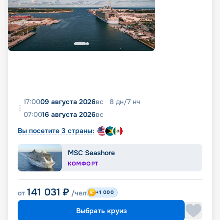
17:00
09 августа 2026
вс
8
дн
/
7
нч
07:00
16 августа 2026
вс
Вы посетите 3 страны:
MSC Seashore
КОМФОРТ
141 031
₽
от
/чел
+1 000
Выбрать круиз