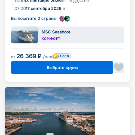
17:00
13 сентября 2026
вс
5
дн
/
4
нч
07:00
17 сентября 2026
чт
Вы посетите 2 страны:
MSC Seashore
КОМФОРТ
26 369
₽
от
/чел
+1 000
Выбрать круиз