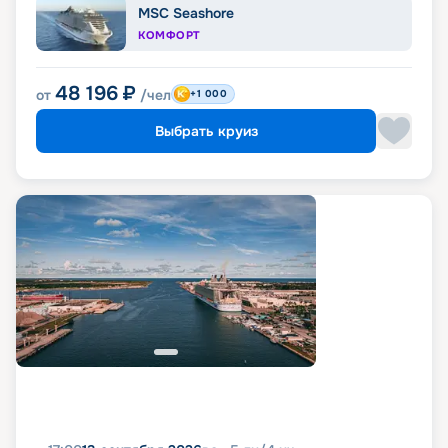
MSC Seashore
КОМФОРТ
48 196
₽
от
/чел
+1 000
Выбрать круиз