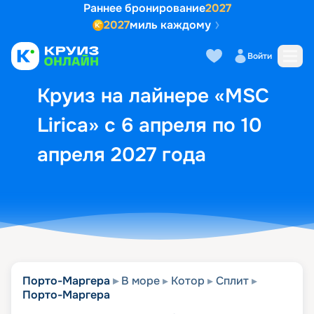
Раннее бронирование
2027
2027
миль каждому
Описание
Выбор кают
Маршрут и экск
Войти
Круиз на лайнере «MSC
Lirica» с 6 апреля по 10
апреля 2027 года
Порто-Маргера
В море
Котор
Сплит
Порто-Маргера