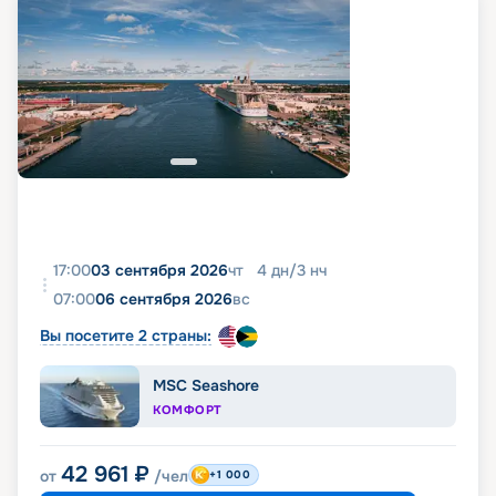
17:00
03 сентября 2026
чт
4
дн
/
3
нч
07:00
06 сентября 2026
вс
Вы посетите 2 страны:
MSC Seashore
КОМФОРТ
42 961
₽
от
/чел
+1 000