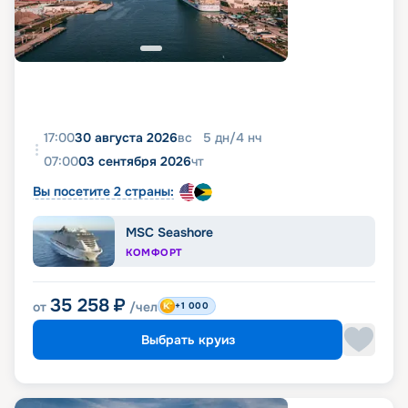
17:00
30 августа 2026
вс
5
дн
/
4
нч
07:00
03 сентября 2026
чт
Вы посетите 2 страны:
MSC Seashore
КОМФОРТ
35 258
₽
от
/чел
+1 000
Выбрать круиз