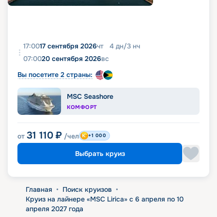
17:00
17 сентября 2026
чт
4
дн
/
3
нч
07:00
20 сентября 2026
вс
Вы посетите 2 страны:
MSC Seashore
КОМФОРТ
31 110
₽
от
/чел
+1 000
Выбрать круиз
Главная
•
Поиск круизов
•
Круиз на лайнере «MSC Lirica» с 6 апреля по 10
апреля 2027 года