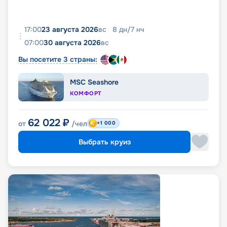
17:00
23 августа 2026
вс
8
дн
/
7
нч
07:00
30 августа 2026
вс
Вы посетите 3 страны:
MSC Seashore
КОМФОРТ
62 022
₽
от
/чел
+1 000
Выбрать круиз