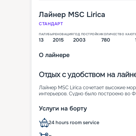
Лайнер
MSC Lirica
СТАНДАРТ
ПАЛУБЫ
РЕНОВАЦИЯ
ГОД ПОСТРОЙКИ
КОЛИЧЕСТВО КАЮТ
13
2015
2003
780
О
лайнере
Отдых с удобством на лайне
Лайнер MSC Lirica сочетает высокие мо
интерьеров. Судно было построено во Фр
реновация. Оно является обладателем р
обставленных каютах можно заселить до
Услуги на борту
лайнера:
• ширина – 29 м;
24 hours room service
• длина – 275 м;
• число палуб – 13;