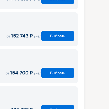
152 743
₽
Выбрать
от
/чел
154 700
₽
Выбрать
от
/чел