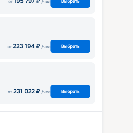
195 797
₽
Выбрать
от
/чел
223 194
₽
Выбрать
от
/чел
231 022
₽
Выбрать
от
/чел
Порто-Маргера
В море