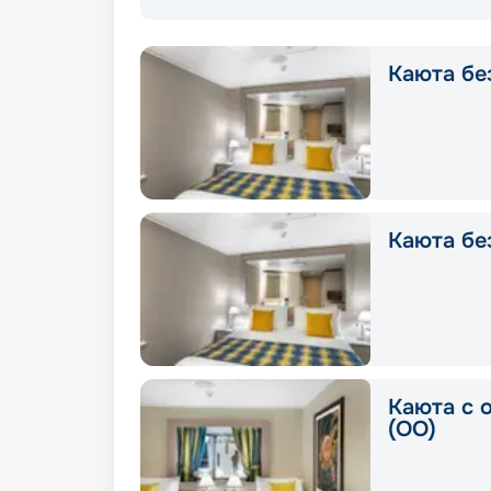
Каюта без
Каюта без
Каюта с 
(OO)