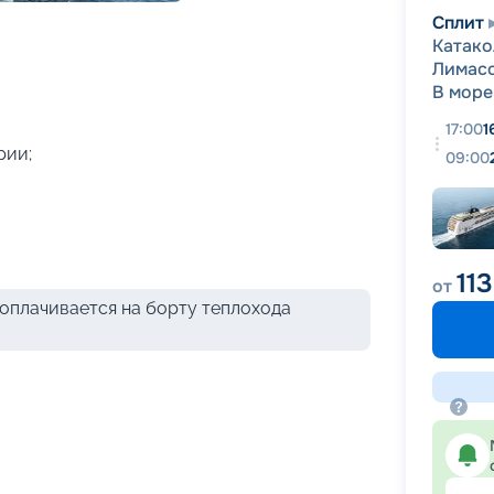
+
51
фотографий
Сплит
Катако
Лимас
В море
17:00
1
рии;
09:00
11
от
оплачивается на борту теплохода