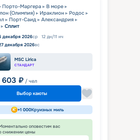
Порто-Маргера
В море
лон (Олимпия)
Ираклион
Родос
ол
Порт-Саид
Александрия
Сплит
6 декабря 2026
ср
12
дн
/
11
нч
27 декабря 2026
вс
MSC Lirica
СТАНДАРТ
3 603
₽
/ чел
Выбор каюты
+
1 000
Круизных миль
Моментально оповестим вас
о снижении цены