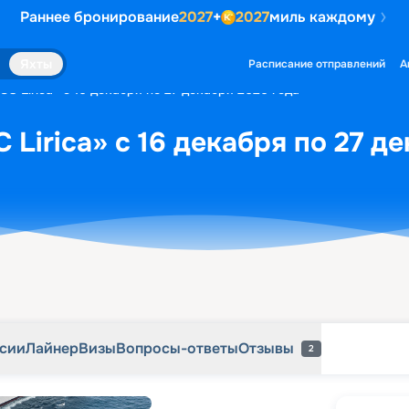
Раннее бронирование
2027
+
2027
миль каждому
рсии
Лайнер
Визы
Вопросы-ответы
Отзывы
2
Яхты
Расписание отправлений
А
C Lirica» с 16 декабря по 27 декабря 2026 года
Lirica» с 16 декабря по 27 д
рсии
Лайнер
Визы
Вопросы-ответы
Отзывы
2