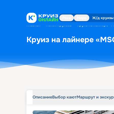
Описание
Выбор кают
Маршрут и экску
Река
Море
Ж/д круизы
Главная
•
Поиск круизов
•
Круиз на лайнере «MS
Круиз на лайнере «MSC 
Описание
Выбор кают
Маршрут и экску