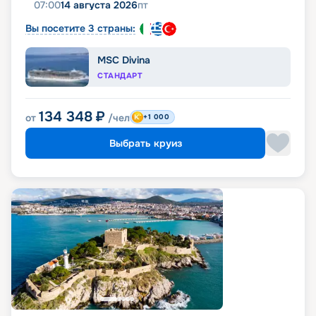
07:00
14 августа 2026
пт
Вы посетите 3 страны:
MSC Divina
СТАНДАРТ
134 348
₽
от
/чел
+1 000
Выбрать круиз