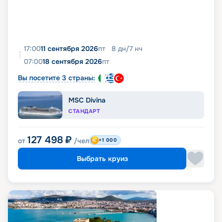
17:00
11 сентября 2026
пт
8
дн
/
7
нч
07:00
18 сентября 2026
пт
Вы посетите 3 страны:
MSC Divina
СТАНДАРТ
127 498
₽
от
/чел
+1 000
Выбрать круиз