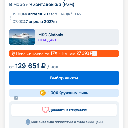
В море
Чивитавеккья (Рим)
19:00
14 апреля 2027
ср
14
дн
/
13
нч
07:00
27 апреля 2027
вт
MSC Sinfonia
СТАНДАРТ
Цена снижена на
17
%
/ Выгода
27 398
₽
129 651
₽
от
/ чел
Выбор каюты
+
1 000
Круизных миль
Добавить в избранное
Моментально оповестим о снижении цены