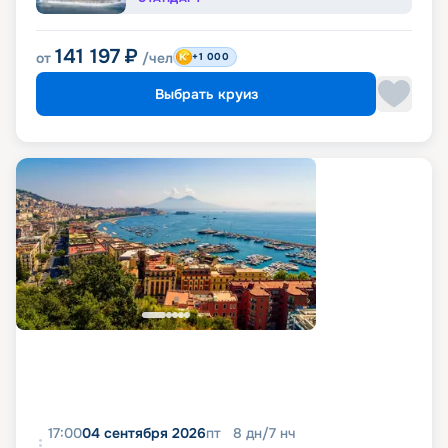
141 197
₽
от
/чел
+1 000
Выбрать круиз
17:00
04 сентября 2026
пт
8
дн
/
7
нч