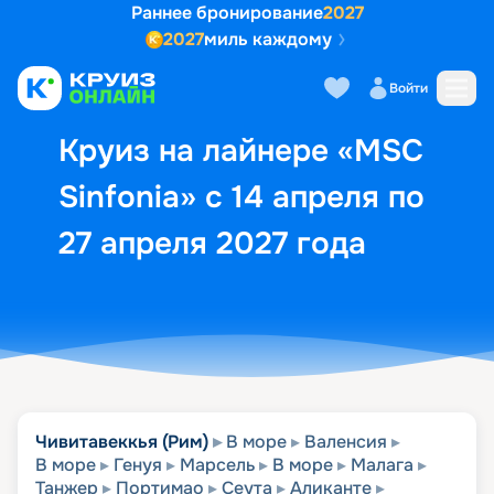
Раннее бронирование
2027
2027
миль каждому
Описание
Выбор кают
Маршрут и экск
Войти
Круиз на лайнере «MSC
Sinfonia» с 14 апреля по
27 апреля 2027 года
Чивитавеккья (Рим)
В море
Валенсия
В море
Генуя
Марсель
В море
Малага
Танжер
Портимао
Сеута
Аликанте