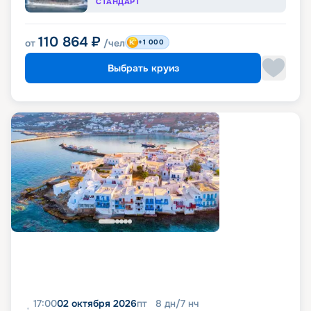
СТАНДАРТ
110 864
₽
от
/чел
+1 000
Выбрать круиз
17:00
02 октября 2026
пт
8
дн
/
7
нч