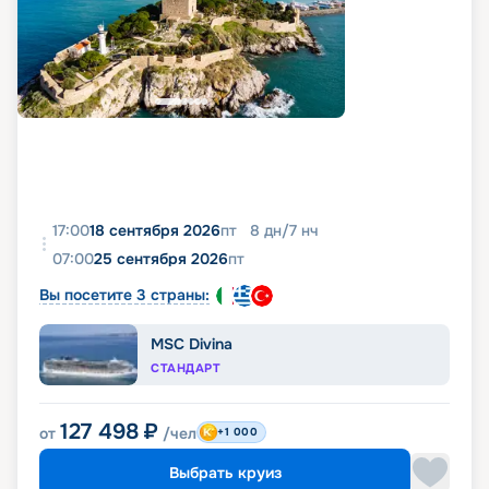
17:00
18 сентября 2026
пт
8
дн
/
7
нч
07:00
25 сентября 2026
пт
Вы посетите 3 страны:
MSC Divina
СТАНДАРТ
127 498
₽
от
/чел
+1 000
Выбрать круиз