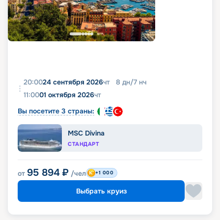
20:00
24 сентября 2026
чт
8
дн
/
7
нч
11:00
01 октября 2026
чт
Вы посетите 3 страны:
MSC Divina
СТАНДАРТ
95 894
₽
от
/чел
+1 000
Выбрать круиз