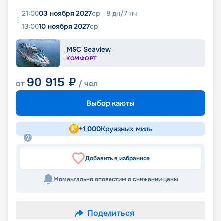
21:00
03 ноября 2027
ср
8
дн
/
7
нч
13:00
10 ноября 2027
ср
MSC Seaview
КОМФОРТ
90 915
₽
от
/ чел
Выбор каюты
+
1 000
Круизных миль
Добавить в избранное
Моментально оповестим о снижении цены
Поделиться