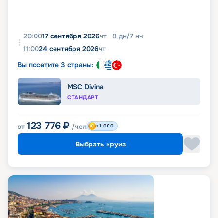
20:00
17 сентября 2026
чт
8
дн
/
7
нч
11:00
24 сентября 2026
чт
Вы посетите 3 страны:
MSC Divina
СТАНДАРТ
123 776
₽
от
/чел
+1 000
Выбрать круиз