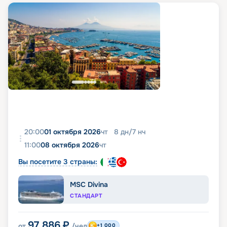
20:00
01 октября 2026
чт
8
дн
/
7
нч
11:00
08 октября 2026
чт
Вы посетите 3 страны:
MSC Divina
СТАНДАРТ
97 886
₽
от
/чел
+1 000