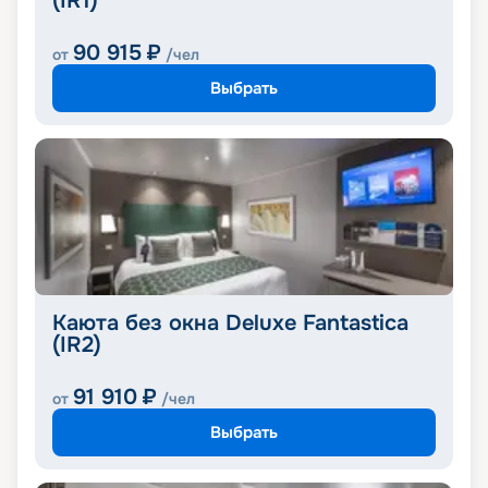
(IR1)
90 915
₽
от
/чел
Выбрать
Каюта без окна Deluxe Fantastica
(IR2)
91 910
₽
от
/чел
Выбрать