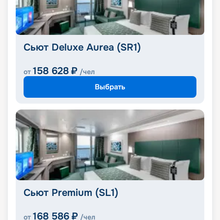
Сьют Deluxe Aurea (SR1)
158 628
₽
от
/чел
Выбрать
Сьют Premium (SL1)
168 586
₽
от
/чел