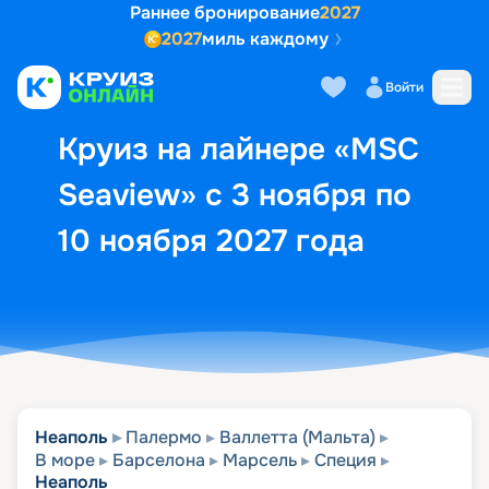
Раннее бронирование
2027
2027
миль каждому
Описание
Выбор кают
Маршрут и экск
Войти
Круиз на лайнере «MSC
Seaview» с 3 ноября по
10 ноября 2027 года
Неаполь
Палермо
Валлетта (Мальта)
В море
Барселона
Марсель
Специя
Неаполь