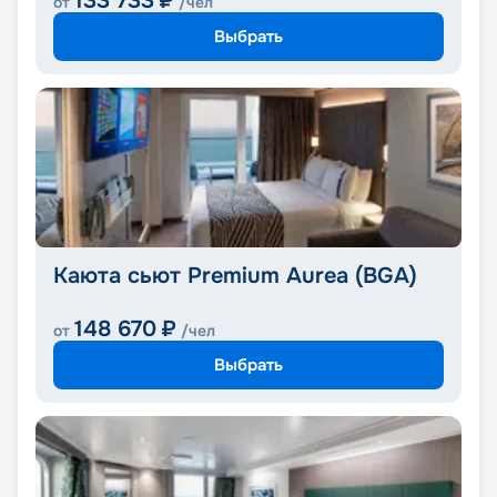
133 733
₽
от
/чел
Выбрать
Каюта сьют Premium Aurea (BGA)
148 670
₽
от
/чел
Выбрать