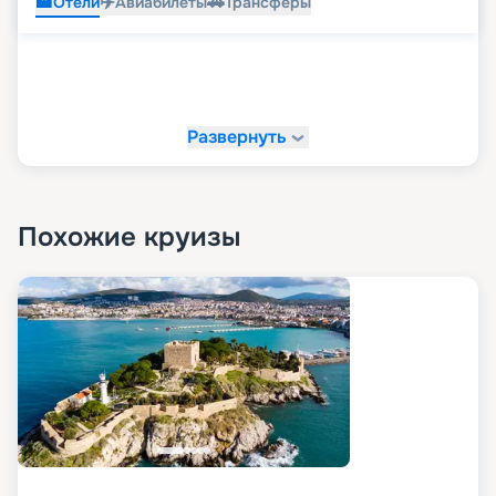
🏨
✈️
🚗
Отели
Авиабилеты
Трансферы
Развернуть
Похожие круизы