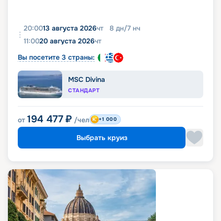
20:00
13 августа 2026
чт
8
дн
/
7
нч
11:00
20 августа 2026
чт
Вы посетите 3 страны:
MSC Divina
СТАНДАРТ
194 477
₽
от
/чел
+1 000
Выбрать круиз