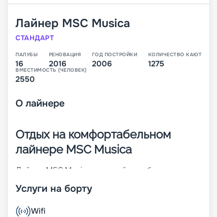
Лайнер
MSC Musica
СТАНДАРТ
ПАЛУБЫ
РЕНОВАЦИЯ
ГОД ПОСТРОЙКИ
КОЛИЧЕСТВО КАЮТ
16
2016
2006
1275
ВМЕСТИМОСТЬ (ЧЕЛОВЕК)
2550
О
лайнере
Отдых на комфортабельном
лайнере MSC Musica
Лайнер MSC Musica – первый корабль своего
класса. Построен во Франции в 2006 году. Чтобы
Услуги на борту
повысить показатели долговечности,
надежности и комфорта, в 2016 году была
проведена реновация судна. На 16-палубном (из
Wifi