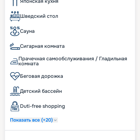
Японская кухня
онлайн на нашем сайте. Здесь вы найдете
расписание круизов, схемы палуб, описание
кают, фото интерьеров и другую необходимую
Шведский стол
информацию. Вас ждет роскошный комфорт
MSC Musica!
Сауна
Сигарная комната
Прачечная самообслуживания / Гладильная
комната
Беговая дорожка
Детский бассейн
Duti-free shopping
Показать все (+20)