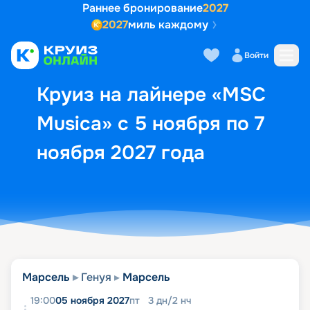
Раннее бронирование
2027
2027
миль каждому
Описание
Выбор кают
Маршрут и экск
Войти
Круиз на лайнере «MSC
Musica» с 5 ноября по 7
ноября 2027 года
Марсель
Генуя
Марсель
19:00
05 ноября 2027
пт
3
дн
/
2
нч