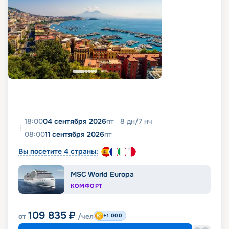
18:00
04 сентября 2026
пт
8
дн
/
7
нч
08:00
11 сентября 2026
пт
Вы посетите 4 страны:
MSC World Europa
КОМФОРТ
109 835
₽
от
/чел
+1 000