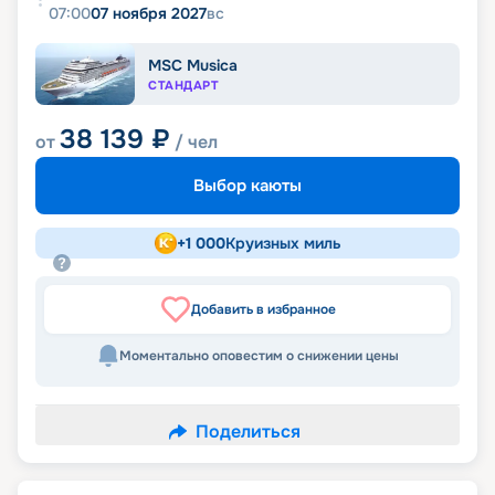
07:00
07 ноября 2027
вс
MSC Musica
СТАНДАРТ
38 139
₽
от
/ чел
Выбор каюты
+
1 000
Круизных миль
Добавить в избранное
Моментально оповестим о снижении цены
Поделиться