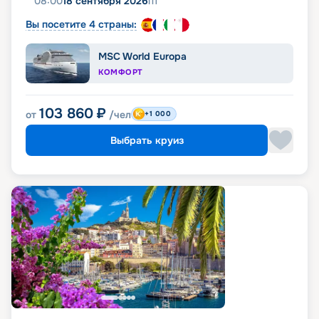
08:00
18 сентября 2026
пт
Вы посетите 4 страны:
MSC World Europa
КОМФОРТ
103 860
₽
от
/чел
+1 000
Выбрать круиз