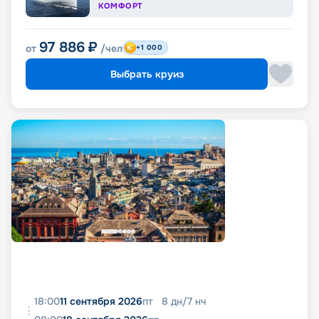
КОМФОРТ
97 886
₽
от
/чел
+1 000
Выбрать круиз
18:00
11 сентября 2026
пт
8
дн
/
7
нч