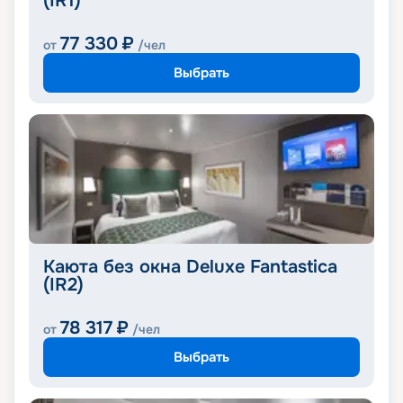
(IR1)
77 330
₽
от
/чел
Выбрать
Каюта без окна Deluxe Fantastica
(IR2)
78 317
₽
от
/чел
Выбрать