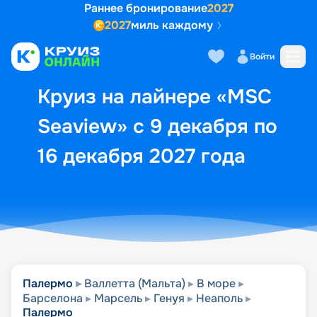
Раннее бронирование
2027
2027
миль каждому
Описание
Выбор кают
Маршрут и экск
Войти
Круиз на лайнере «MSC
Seaview» с 9 декабря по
16 декабря 2027 года
Палермо
Валлетта (Мальта)
В море
Барселона
Марсель
Генуя
Неаполь
Палермо