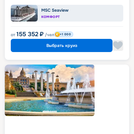
MSC Seaview
КОМФОРТ
155 352
₽
от
/чел
+1 000
Выбрать круиз