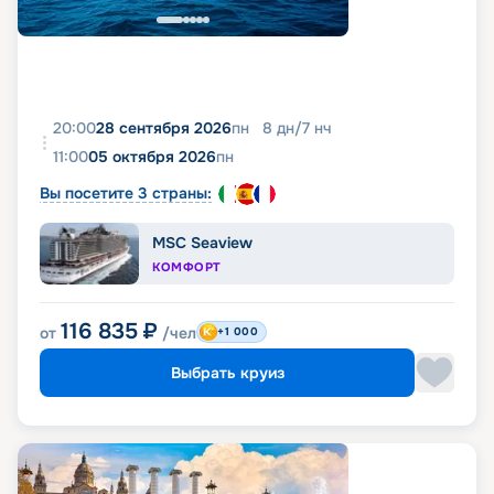
20:00
28 сентября 2026
пн
8
дн
/
7
нч
11:00
05 октября 2026
пн
Вы посетите 3 страны:
MSC Seaview
КОМФОРТ
116 835
₽
от
/чел
+1 000
Выбрать круиз