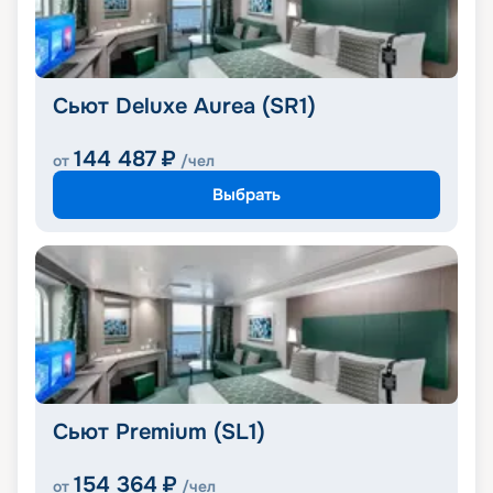
Сьют Deluxe Aurea (SR1)
144 487
₽
от
/чел
Выбрать
Сьют Premium (SL1)
154 364
₽
от
/чел