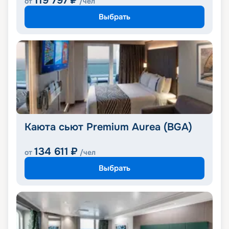
119 797
₽
от
/чел
Выбрать
Каюта сьют Premium Aurea (BGA)
134 611
₽
от
/чел
Выбрать