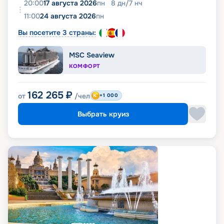
20:00
17 августа 2026
пн
8
дн
/
7
нч
11:00
24 августа 2026
пн
Вы посетите 3 страны:
MSC Seaview
КОМФОРТ
162 265
₽
от
/чел
+1 000
Выбрать круиз