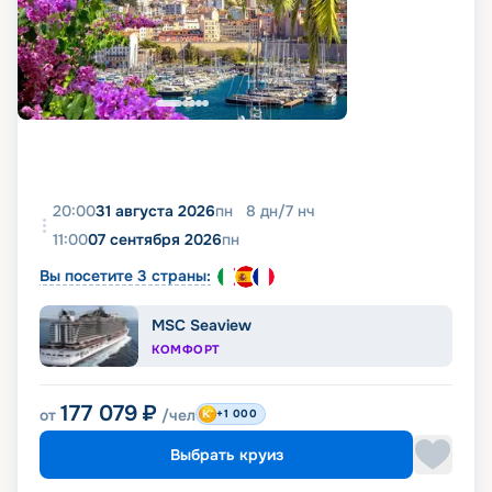
20:00
31 августа 2026
пн
8
дн
/
7
нч
11:00
07 сентября 2026
пн
Вы посетите 3 страны:
MSC Seaview
КОМФОРТ
177 079
₽
от
/чел
+1 000
Выбрать круиз