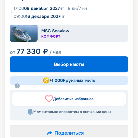
17:00
09 декабря 2027
чт
8
дн
/
7
нч
09:00
16 декабря 2027
чт
MSC Seaview
КОМФОРТ
77 330
₽
от
/ чел
Выбор каюты
+
1 000
Круизных миль
Добавить в избранное
Моментально оповестим о снижении цены
Поделиться