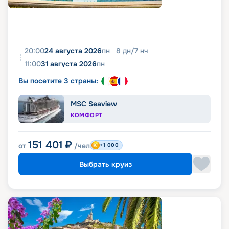
20:00
24 августа 2026
пн
8
дн
/
7
нч
11:00
31 августа 2026
пн
Вы посетите 3 страны:
MSC Seaview
КОМФОРТ
151 401
₽
от
/чел
+1 000
Выбрать круиз