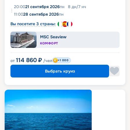
20:00
21 сентября 2026
пн
8
дн
/
7
нч
11:00
28 сентября 2026
пн
Вы посетите 3 страны:
MSC Seaview
КОМФОРТ
114 860
₽
от
/чел
+1 000
Выбрать круиз