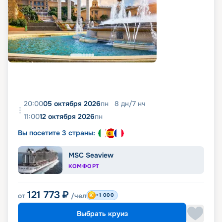
20:00
05 октября 2026
пн
8
дн
/
7
нч
11:00
12 октября 2026
пн
Вы посетите 3 страны:
MSC Seaview
КОМФОРТ
121 773
₽
от
/чел
+1 000
Выбрать круиз