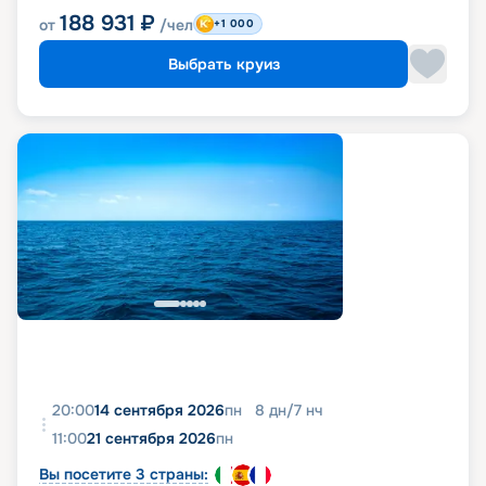
188 931
₽
от
/чел
+1 000
Выбрать круиз
20:00
14 сентября 2026
пн
8
дн
/
7
нч
11:00
21 сентября 2026
пн
Вы посетите 3 страны: