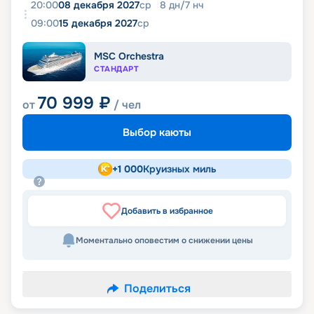
20:00
08 декабря 2027
ср
8
дн
/
7
нч
09:00
15 декабря 2027
ср
MSC Orchestra
СТАНДАРТ
70 999
₽
от
/ чел
Выбор каюты
+
1 000
Круизных миль
Добавить в избранное
Моментально оповестим о снижении цены
Поделиться