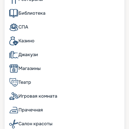
MSC Orchestra способен принять на борт 2550
Библиотека
пассажиров. Их ожидают 1275 кают, из которых
80 % – внешние, а более 60 % оснащены
балконом. В каждой каюте есть ванная комната,
СПА
кондиционер, бар, интерактивное телевидение и
другие удобства. Не меньшим комфортом
Казино
отличаются общественные пространства. В
своих отзывах об MSC Orchestra туристы
восторженно описывают трехуровневый атриум
Джакузи
с фонтаном-водопадом, театр Covent Garden
Theatre, киносеансы на огромном экране рядом с
Магазины
бассейном и другие чудеса.
Театр
Питание на лайнере MSC
Orchestra
Игровая комната
В стоимость круиза входит питание по системе
Прачечная
«все включено». Пассажирам предлагается
изысканная еда из основных ресторанов по
заказному меню, а также шведский стол 20 часов
Салон красоты
в сутки. Кроме классической