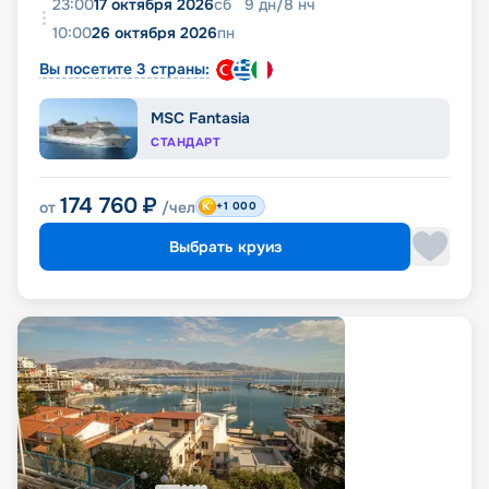
23:00
17 октября 2026
сб
9
дн
/
8
нч
10:00
26 октября 2026
пн
Вы посетите 3 страны:
MSC Fantasia
СТАНДАРТ
174 760
₽
от
/чел
+1 000
Выбрать круиз