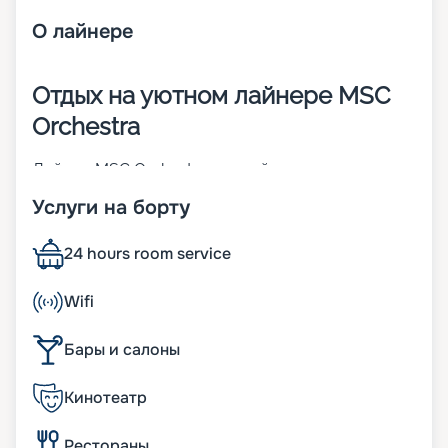
О
лайнере
Отдых на уютном лайнере MSC
Orchestra
Лайнер MSC Orchestra – яркий представитель
судов класса Musica. Он построен в 2007 году и
Услуги на борту
через 10 лет претерпел реновацию. Корабль
отличается изящным внешним видом и
продуманными дизайнами. На борту могут
24 hours room service
находится до 2 550 человек. Другие
характеристики:
Wifi
• ширина – 32 м;
• длина – 294 м;
Бары и салоны
• число палуб – 16, из них 13 пассажирских;
• водоизмещение – 89,6 тыс. т;
• скорость – 23 узла.
Кинотеатр
К услугам пассажиров
Рестораны